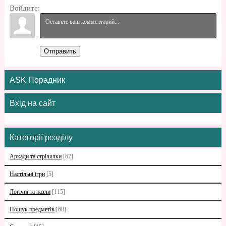
Войдите:
Отправить
ASK Порадник
Вхід на сайт
Категорії розділу
Аркади та стрілялки
[67]
Настільні ігри
[5]
Логічні та пазли
[115]
Пошук предметів
[68]