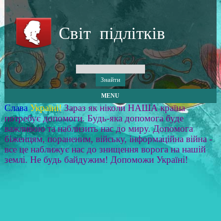
Світ підлітків
MENU
Слава
Україні!
Зараз як ніколи НАША країна
потребує допомоги. Будь-яка допомога буде
важливою та наблизить нас до миру. Допомога
біженцям, пораненим, війську, інформаційна війна -
все це наближує нас до знищення ворога на нашій
землі. Не будь байдужим! Допоможи Україні!