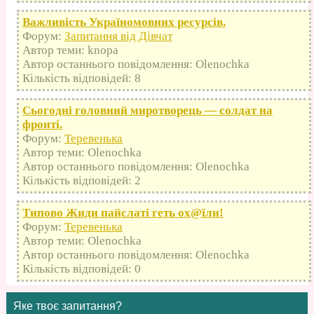
Важливість Україномовних ресурсів.
Форум:
Запитання від Дівчат
Автор теми: knopa
Автор останнього повідомлення: Olenochka
Кількість відповідей: 8
Сьогодні головний миротворець — солдат на
фронті.
Форум:
Теревенька
Автор теми: Olenochka
Автор останнього повідомлення: Olenochka
Кількість відповідей: 2
Типово Жиди пайслаті геть оx@їли!
Форум:
Теревенька
Автор теми: Olenochka
Автор останнього повідомлення: Olenochka
Кількість відповідей: 0
Яке твоє запитання?