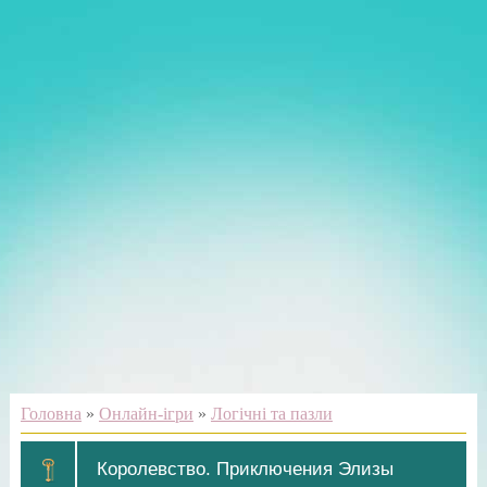
Головна
»
Онлайн-ігри
»
Логічні та пазли
Королевство. Приключения Элизы