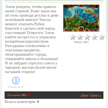
Элиза рождена, чтобы править
своей страной. Разве знала она
об этом, проводя детство в доме
нелюбимой мачехи? Настал
момент отыскать Рубин
Королей и сделать свой народ
счастливым! Помогите Элизе
взойти на престол и управлять
волшебным королевством.
Рейтинг
:
0.0
/
0
Разгадывая головоломки и
отыскивая предметы,
облагораживайте города,
открывайте школы и больницы!
И не забудьте спросить совета у
чародеев: мастера Белой магии
на вашей стороне!
Скачати для
PC
Лічильники
:
605
/
387
« Назад
|
Уперед »
Всього коментарів
:
0