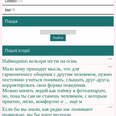
Стратегії
[15]
Інші
[4]
Пошук
Пошлі історії