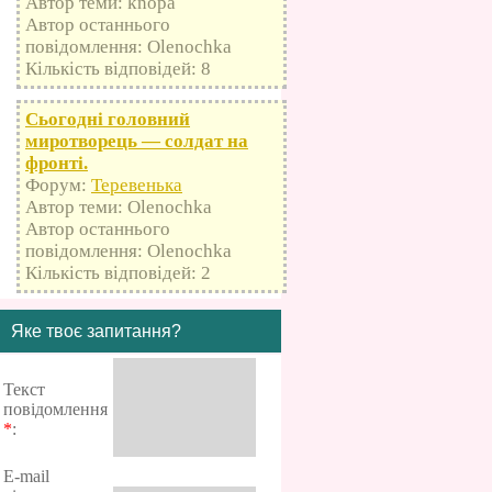
Автор теми: knopa
Автор останнього
повідомлення: Olenochka
Кількість відповідей: 8
Сьогодні головний
миротворець — солдат на
фронті.
Форум:
Теревенька
Автор теми: Olenochka
Автор останнього
повідомлення: Olenochka
Кількість відповідей: 2
Яке твоє запитання?
Текст
повідомлення
*
:
E-mail