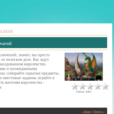
та пазли
ечатей
лючений, значит, вы просто
 ее нелегком деле. Вас ждут
колдованном королевстве,
жами и неожиданными
ны: собирайте скрытые предметы,
 квестовые задания, играйте в
ть жителям королевства -
у.
Рейтинг
:
0.0
/
0
« Назад
|
Уперед »