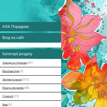
ASK Порадник
Вхід на сайт
Категорії розділу
Аркади та стрілялки
[67]
Настільні ігри
[5]
Логічні та пазли
[115]
Пошук предметів
[68]
Стратегії
[15]
Інші
[4]