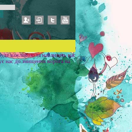
уде важливою та наблизить нас
ує нас до знищення ворога на