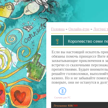
Головна
»
Онлайн-ігри
»
Логічні 
Королевство семи п
Если вы настоящий искатель прик
обязаны помочь принцессе Вите в
захватывающие приключения в за
встречи со сказочными персона
препятствиями. Будьте вниматель
решайте головоломки, выполняйте
казино. Но и не забывайте помога
поверьте, они не останутся в долг
Скачати для
PC
Лічильники
:
616
/
369