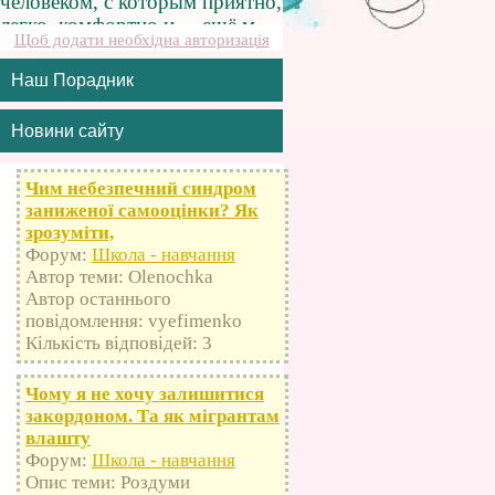
Щоб додати необхідна авторизація
Наш Порадник
Новини сайту
Чим небезпечний синдром
заниженої самооцінки? Як
зрозуміти,
Форум:
Школа - навчання
Автор теми: Olenochka
Автор останнього
повідомлення: vyefimenko
Кількість відповідей: 3
Чому я не хочу залишитися
закордоном. Та як мігрантам
влашту
Форум:
Школа - навчання
Опис теми: Роздуми