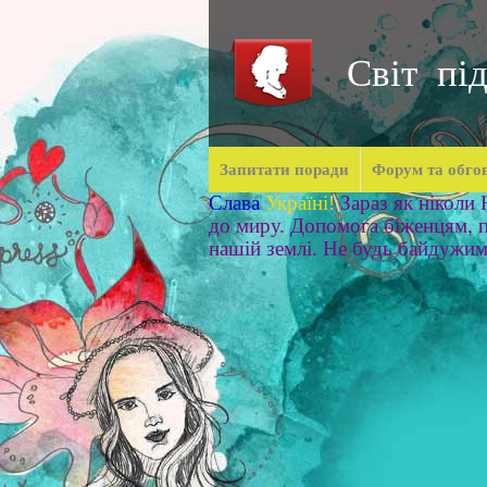
Світ під
Запитати поради
Форум та обго
Слава
Україні!
Зараз як ніколи
до миру. Допомога біженцям, п
нашій землі. Не будь байдужи