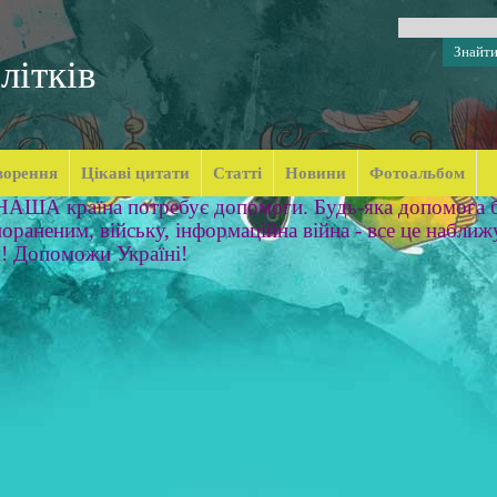
літків
ворення
Цікаві цитати
Статті
Новини
Фотоальбом
 НАША країна потребує допомоги. Будь-яка допомога б
ораненим, війську, інформаційна війна - все це наближ
м! Допоможи Україні!