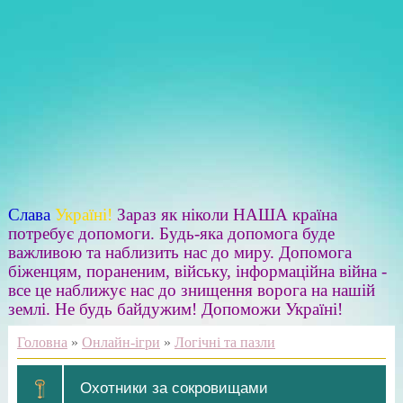
Слава
Україні!
Зараз як ніколи НАША країна
потребує допомоги. Будь-яка допомога буде
важливою та наблизить нас до миру. Допомога
біженцям, пораненим, війську, інформаційна війна -
все це наближує нас до знищення ворога на нашій
землі. Не будь байдужим! Допоможи Україні!
Головна
»
Онлайн-ігри
»
Логічні та пазли
Охотники за сокровищами