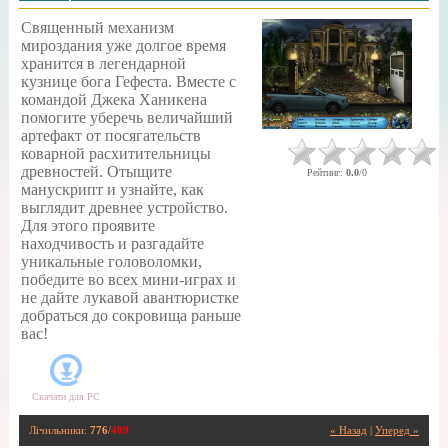
Священный механизм
мироздания уже долгое время
хранится в легендарной
кузнице бога Гефеста. Вместе с
командой Джека Ханикена
помогите уберечь величайший
артефакт от посягательств
коварной расхитительницы
древностей. Отыщите
Рейтинг
:
0.0
/
0
манускрипт и узнайте, как
выглядит древнее устройство.
Для этого проявите
находчивость и разгадайте
уникальные головоломки,
победите во всех мини-играх и
не дайте лукавой авантюристке
добраться до сокровища раньше
вас!
Скачати для
PC
Лічильники
:
776
/
409
« Назад
|
Уперед »