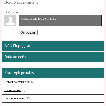
Всього коментарів
:
0
Войдите:
Отправить
ASK Порадник
Вхід на сайт
Категорії розділу
Аркади та стрілялки
[67]
Настільні ігри
[5]
Логічні та пазли
[115]