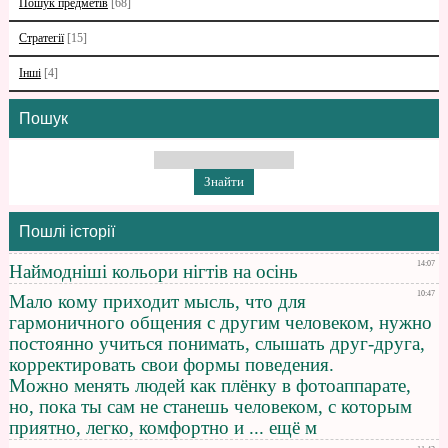
Пошук предметів
[68]
Стратегії
[15]
Інші
[4]
Пошук
Пошлі історії