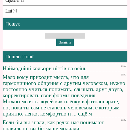
Стратегії
[15]
Інші
[4]
Пошук
Пошлі історії