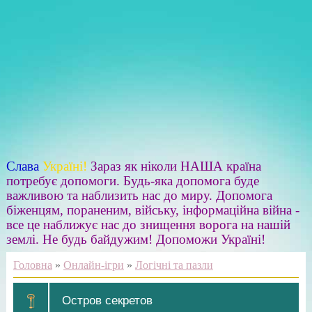
Слава
Україні!
Зараз як ніколи НАША країна
потребує допомоги. Будь-яка допомога буде
важливою та наблизить нас до миру. Допомога
біженцям, пораненим, війську, інформаційна війна -
все це наближує нас до знищення ворога на нашій
землі. Не будь байдужим! Допоможи Україні!
Головна
»
Онлайн-ігри
»
Логічні та пазли
Остров секретов