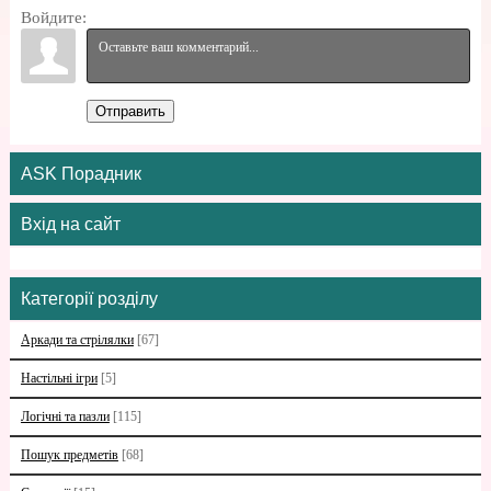
Войдите:
Отправить
ASK Порадник
Вхід на сайт
Категорії розділу
Аркади та стрілялки
[67]
Настільні ігри
[5]
Логічні та пазли
[115]
Пошук предметів
[68]