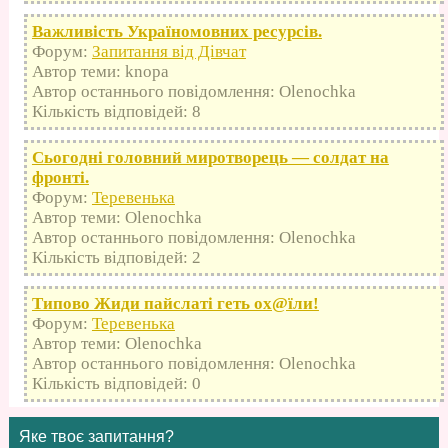
Важливість Україномовних ресурсів.
Форум:
Запитання від Дівчат
Автор теми: knopa
Автор останнього повідомлення: Olenochka
Кількість відповідей: 8
Сьогодні головний миротворець — солдат на
фронті.
Форум:
Теревенька
Автор теми: Olenochka
Автор останнього повідомлення: Olenochka
Кількість відповідей: 2
Типово Жиди пайслаті геть оx@їли!
Форум:
Теревенька
Автор теми: Olenochka
Автор останнього повідомлення: Olenochka
Кількість відповідей: 0
Яке твоє запитання?