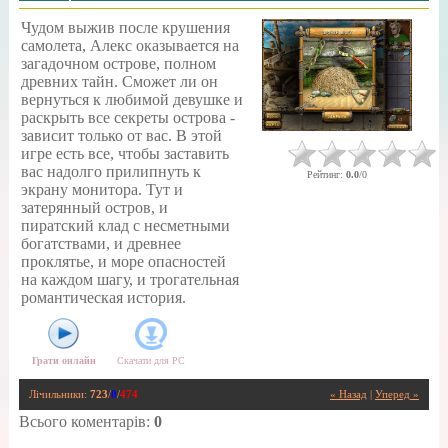
Чудом выжив после крушения
самолета, Алекс оказывается на
загадочном острове, полном
древних тайн. Сможет ли он
вернуться к любимой девушке и
раскрыть все секреты острова -
зависит только от вас. В этой
игре есть все, чтобы заставить
вас надолго прилипнуть к
Рейтинг
:
0.0
/
0
экрану монитора. Тут и
затерянный остров, и
пиратский клад с несметными
богатствами, и древнее
проклятье, и море опасностей
на каждом шагу, и трогательная
романтическая история.
Грати онлайн
Скачати для
PC
Лічильники
:
723
/
0
/
474
« Назад
|
Уперед »
Всього коментарів
:
0