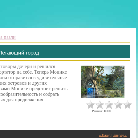
та пазли
 Летающий город
уговоры дочери и решился
ртатор на себе. Теперь Монике
о она отправится в удивительные
их островов и других
 вами Монике предстоит решить
сообразительность и собрать
ых для продолжения
Рейтинг
:
0.0
/
0
« Назад
|
Уперед »