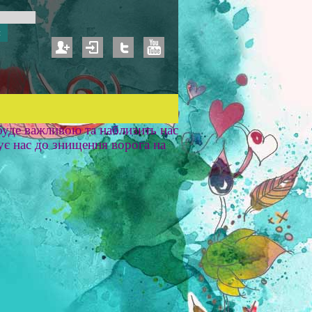
уде важливою та наблизить нас
ує нас до знищення ворога на