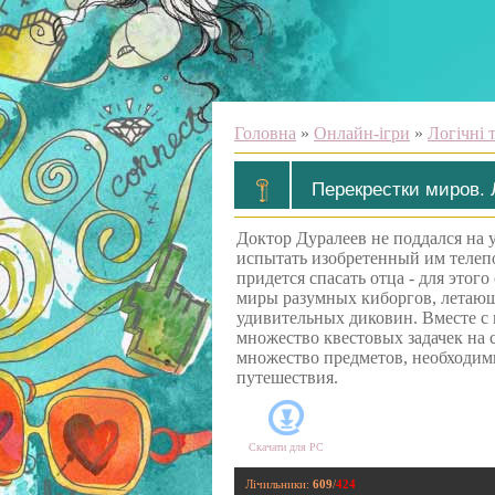
Головна
»
Онлайн-ігри
»
Логічні 
Перекрестки миров.
Доктор Дуралеев не поддался на 
испытать изобретенный им телепо
придется спасать отца - для этог
миры разумных киборгов, летающ
удивительных диковин. Вместе с
множество квестовых задачек на 
множество предметов, необходим
путешествия.
Скачати для
PC
Лічильники
:
609
/
424