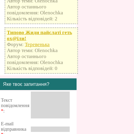
Автор теми: Olenochka
Автор останнього
повідомлення: Olenochka
Кількість відповідей: 2
Типово Жиди пайслаті геть
оx@їли!
Форум:
Теревенька
Автор теми: Olenochka
Автор останнього
повідомлення: Olenochka
Кількість відповідей: 0
Яке твоє запитання?
Текст
повідомлення
*
:
E-mail
відправника