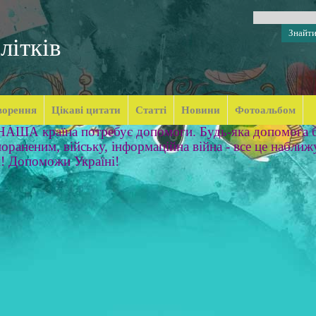
літків
ворення
Цікаві цитати
Статті
Новини
Фотоальбом
 НАША країна потребує допомоги. Будь-яка допомога б
ораненим, війську, інформаційна війна - все це наближ
м! Допоможи Україні!