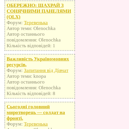
ОБЕРЕЖНО: ШАХРАЙ З
СОНЯЧНИМИ ПАНЕЛЯМИ
(OLX)
Форум:
Теревенька
Автор теми: Olenochka
Автор останнього
повідомлення: Olenochka
Кількість відповідей: 1
Важливість Україномовних
ресурсів.
Форум:
Запитання від Дівчат
Автор теми: knopa
Автор останнього
повідомлення: Olenochka
Кількість відповідей: 8
Сьогодні головний
миротворець — солдат на
фронті.
Форум:
Теревенька