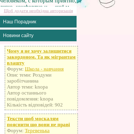
Щоб додати необхідна авторизація
Наш Порадник
Новини сайту
Чому я не хочу залишитися
закордоном. Та як мігрантам
влашту
Форум:
Школа - навчання
Опис теми: Роздуми
заробітчанина
Автор теми: knopa
Автор останнього
повідомлення: knopa
Кількість відповідей: 902
Тексти щоб москалям
пояснити що вони не праві
Форум:
Теревенька