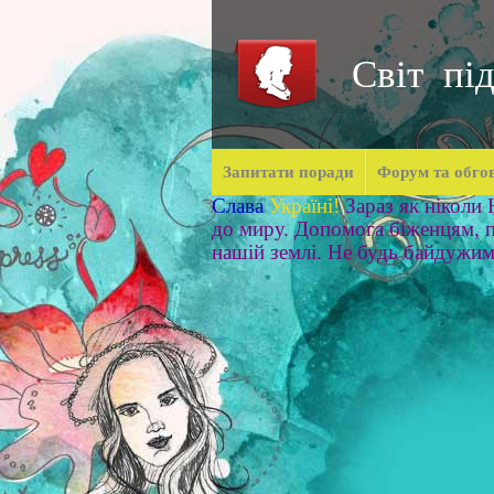
Світ під
Запитати поради
Форум та обго
Слава
Україні!
Зараз як ніколи
до миру. Допомога біженцям, п
нашій землі. Не будь байдужи