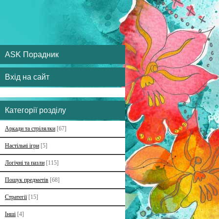
ASK Порадник
Вхід на сайт
Категорії розділу
Аркади та стрілялки
[67]
Настільні ігри
[5]
Логічні та пазли
[115]
Пошук предметів
[68]
Стратегії
[15]
Інші
[4]