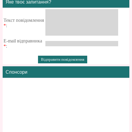
Яке твоє запитання?
Текст повідомлення
*
:
E-mail відправника
*
:
Спонсори