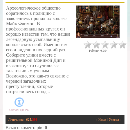
Археологическое общество
обратилось в полицию с
заявлением: пропал их коллега
Майк Флимон. В
профессиональных кругах он
хорошо известен тем, что нашел
легендарную усыпальницу
королевских особ. Именно там
его и видели в последний раз.
Рейтинг
:
0.0
/
0
Соберите улики вместе с
решительной Моникой Дип и
выясните, что случилось с
талантливым ученым.
Возможно, это как-то связано с
чередой загадочных
преступлений, которые
потрясли весь город...
Скачати для
PC
Лічильники
:
625
/
393
« Назад
|
Уперед »
Всього коментарів
:
0