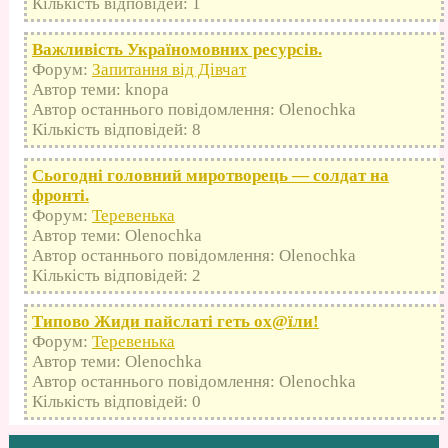
Кількість відповідей: 1
Важливість Україномовних ресурсів.
Форум:
Запитання від Дівчат
Автор теми: knopa
Автор останнього повідомлення: Olenochka
Кількість відповідей: 8
Сьогодні головний миротворець — солдат на
фронті.
Форум:
Теревенька
Автор теми: Olenochka
Автор останнього повідомлення: Olenochka
Кількість відповідей: 2
Типово Жиди пайслаті геть оx@їли!
Форум:
Теревенька
Автор теми: Olenochka
Автор останнього повідомлення: Olenochka
Кількість відповідей: 0