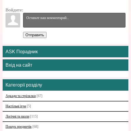
Войдите:
Отправить
ASK Порадник
Вхід на сайт
Категорії розділу
Аркади та стрілялки
[67]
Настільні ігри
[5]
Логічні та пазли
[115]
Пошук предметів
[68]