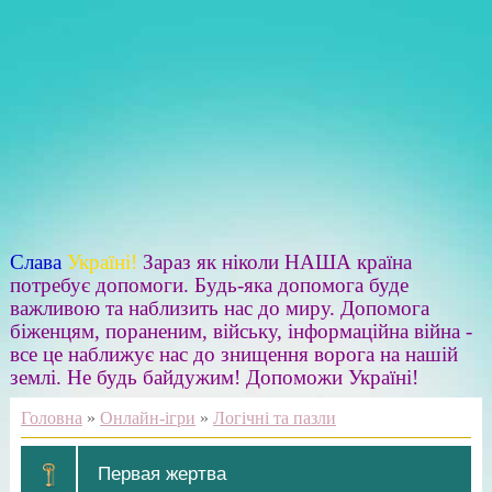
Слава
Україні!
Зараз як ніколи НАША країна
потребує допомоги. Будь-яка допомога буде
важливою та наблизить нас до миру. Допомога
біженцям, пораненим, війську, інформаційна війна -
все це наближує нас до знищення ворога на нашій
землі. Не будь байдужим! Допоможи Україні!
Головна
»
Онлайн-ігри
»
Логічні та пазли
Первая жертва