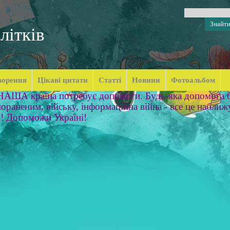
літків
ворення
Цікаві цитати
Статті
Новини
Фотоальбом
 НАША країна потребує допомоги. Будь-яка допомога б
ораненим, війську, інформаційна війна - все це наближ
м! Допоможи Україні!