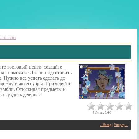
та пазли
те торговый центр, создайте
 вы поможете Лилли подготовить
. Нужно все успеть сделать до
одежду и аксессуары. Примеряйте
нсамбли. Отыскивая предметы и
о нарядить девушек!
Рейтинг
:
0.0
/
0
« Назад
|
Уперед »