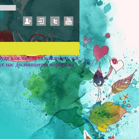
уде важливою та наблизить нас
ує нас до знищення ворога на