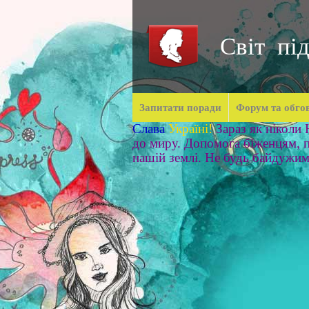
Світ під
Запитати поради
Форум та обго
Слава
Україні!
Зараз як ніколи
до миру. Допомога біженцям, п
нашій землі. Не будь байдужи