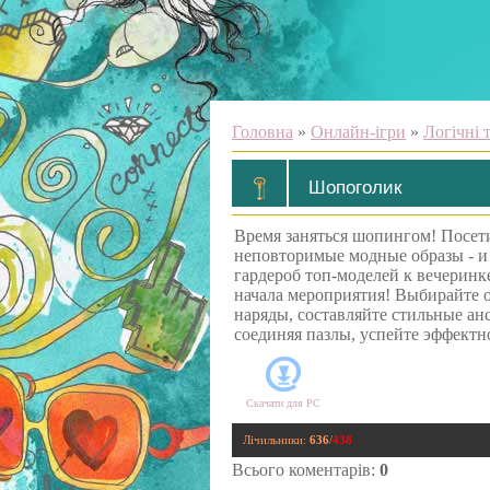
Головна
»
Онлайн-ігри
»
Логічні 
Шопоголик
Время заняться шопингом! Посети
неповторимые модные образы - и
гардероб топ-моделей к вечеринке
начала мероприятия! Выбирайте 
наряды, составляйте стильные а
соединяя пазлы, успейте эффектн
Скачати для
PC
Лічильники
:
636
/
438
Всього коментарів
:
0