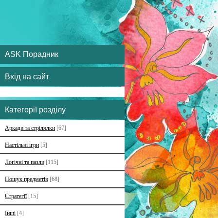
ASK Порадник
Вхід на сайт
Категорії розділу
Аркади та стрілялки
[67]
Настільні ігри
[5]
Логічні та пазли
[115]
Пошук предметів
[68]
Стратегії
[15]
Інші
[4]