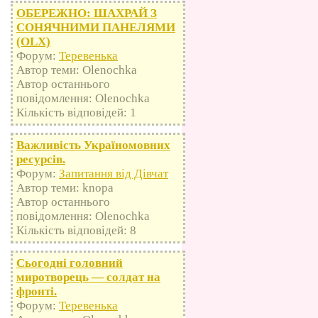
ОБЕРЕЖНО: ШАХРАЙ З
СОНЯЧНИМИ ПАНЕЛЯМИ
(OLX)
Форум:
Теревенька
Автор теми: Olenochka
Автор останнього
повідомлення: Olenochka
Кількість відповідей: 1
Важливість Україномовних
ресурсів.
Форум:
Запитання від Дівчат
Автор теми: knopa
Автор останнього
повідомлення: Olenochka
Кількість відповідей: 8
Сьогодні головний
миротворець — солдат на
фронті.
Форум:
Теревенька