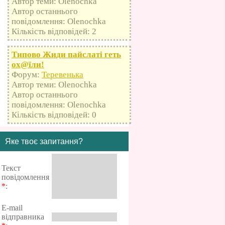
Автор теми: Olenochka
Автор останнього
повідомлення: Olenochka
Кількість відповідей: 2
Типово Жиди пайслаті геть
оx@їли!
Форум:
Теревенька
Автор теми: Olenochka
Автор останнього
повідомлення: Olenochka
Кількість відповідей: 0
Яке твоє запитання?
Текст
повідомлення
*
:
E-mail
відправника