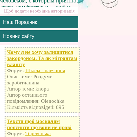
Щоб додати необхідна авторизація
Наш Порадник
Новини сайту
Чому я не хочу залишитися
закордоном. Та як мігрантам
влашту
Форум:
Школа - навчання
Опис теми: Роздуми
заробітчанина
Автор теми: knopa
Автор останнього
повідомлення: Olenochka
Кількість відповідей: 895
Тексти щоб москалям
пояснити що вони не праві
Форум:
Теревенька