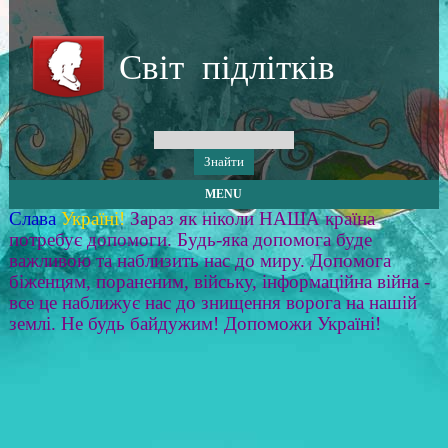
Світ підлітків
MENU
Слава
Україні!
Зараз як ніколи НАША країна
потребує допомоги. Будь-яка допомога буде
важливою та наблизить нас до миру. Допомога
біженцям, пораненим, війську, інформаційна війна -
все це наближує нас до знищення ворога на нашій
землі. Не будь байдужим! Допоможи Україні!