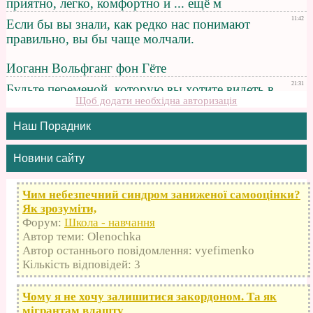
Щоб додати необхідна авторизація
Наш Порадник
Новини сайту
Чим небезпечний синдром заниженої самооцінки?
Як зрозуміти,
Форум:
Школа - навчання
Автор теми: Olenochka
Автор останнього повідомлення: vyefimenko
Кількість відповідей: 3
Чому я не хочу залишитися закордоном. Та як
мігрантам влашту