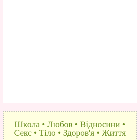
Школа • Любов • Відносини •
Секс • Тіло • Здоров'я • Життя