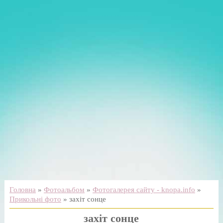
Головна
»
Фотоальбом
»
Фотогалерея сайту - knopa.info
»
Прикольні фото
» захіт сонце
захіт сонце