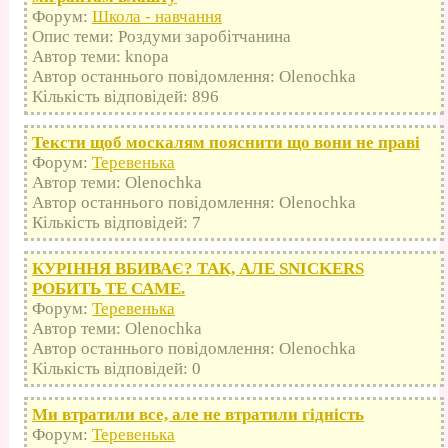
Форум:
Школа - навчання
Опис теми: Роздуми заробітчанина
Автор теми: knopa
Автор останнього повідомлення: Olenochka
Кількість відповідей: 896
Тексти щоб москалям пояснити що вони не праві
Форум:
Теревенька
Автор теми: Olenochka
Автор останнього повідомлення: Olenochka
Кількість відповідей: 7
КУРІННЯ ВБИВАЄ? ТАК, АЛЕ SNICKERS
РОБИТЬ ТЕ САМЕ.
Форум:
Теревенька
Автор теми: Olenochka
Автор останнього повідомлення: Olenochka
Кількість відповідей: 0
Ми втратили все, але не втратили гідність
Форум:
Теревенька