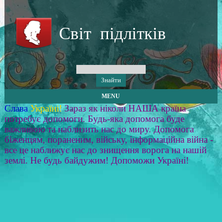
Світ підлітків
MENU
Слава
Україні!
Зараз як ніколи НАША країна
потребує допомоги. Будь-яка допомога буде
важливою та наблизить нас до миру. Допомога
біженцям, пораненим, війську, інформаційна війна -
все це наближує нас до знищення ворога на нашій
землі. Не будь байдужим! Допоможи Україні!