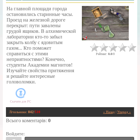
На главной площади города
остановились старинные часы.
Проезд на железной дороге
перекрыт: пути завалены
грудой ящиков. В алхимической
лаборатории кто-то забыл
закрыть колбу с ядовитым
газом... Кто поможет
справиться с этими
Рейтинг
:
0.0
/
0
неприятностями? Конечно,
студенты Академии магнитов!
Изучайте свойства притяжения
и решайте интересные
головоломки.
Скачати для
PC
Лічильники
:
842
/
510
« Назад
|
Уперед »
Всього коментарів
:
0
Войдите: