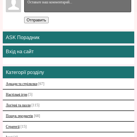
Отправить
ASK Порадник
Вхід на сайт
Категорії розділу
Аркади та стрілялки
[67]
Настільні ігри
[5]
Логічні та пазли
[115]
Пошук предметів
[68]
Стратегії
[15]