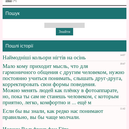
Інші
[4]
Пошук
Пошлі історії