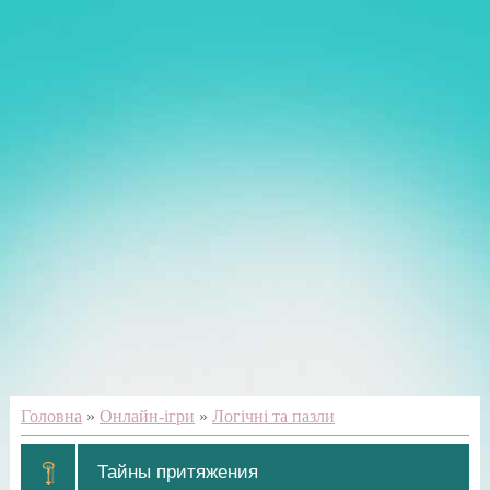
Головна
»
Онлайн-ігри
»
Логічні та пазли
Тайны притяжения