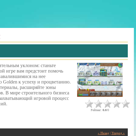
ї
ительным уклоном: станьте
ой игре вам предстоит помочь
навалившимися на нее
 Golden к успеху и процветанию.
атериалы, расширяйте зоны
в. В мире строительного бизнеса
т захватывающий игровой процесс
ний.
Рейтинг
:
0.0
/
0
« Назад
|
Уперед »