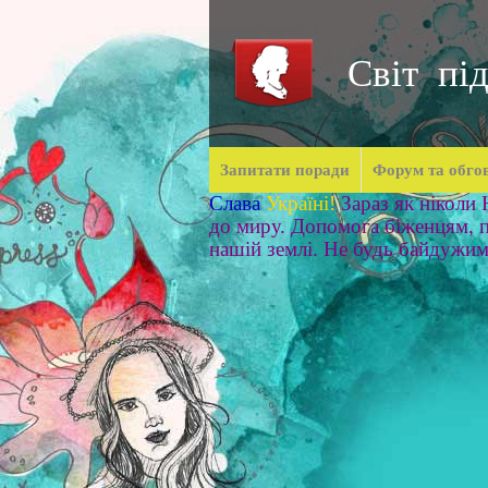
Світ під
Запитати поради
Форум та обго
Слава
Україні!
Зараз як ніколи
до миру. Допомога біженцям, п
нашій землі. Не будь байдужи