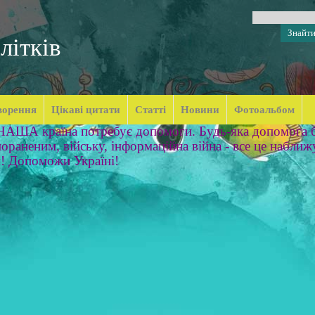
літків
ворення
Цікаві цитати
Статті
Новини
Фотоальбом
 НАША країна потребує допомоги. Будь-яка допомога б
ораненим, війську, інформаційна війна - все це наближ
м! Допоможи Україні!