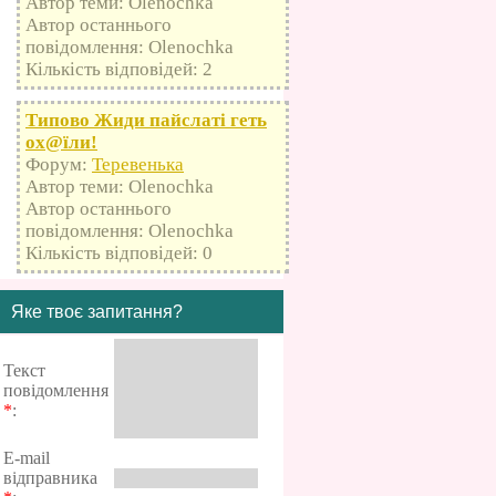
Автор теми: Olenochka
Автор останнього
повідомлення: Olenochka
Кількість відповідей: 2
Типово Жиди пайслаті геть
оx@їли!
Форум:
Теревенька
Автор теми: Olenochka
Автор останнього
повідомлення: Olenochka
Кількість відповідей: 0
Яке твоє запитання?
Текст
повідомлення
*
:
E-mail
відправника