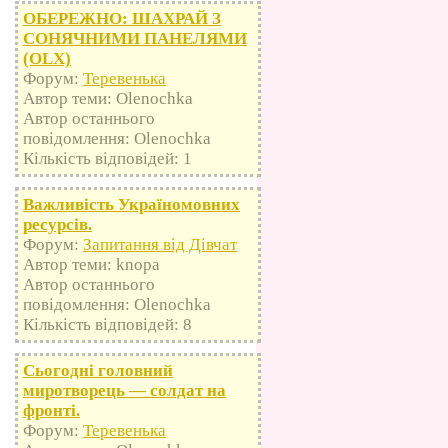
ОБЕРЕЖНО: ШАХРАЙ З
СОНЯЧНИМИ ПАНЕЛЯМИ
(OLX)
Форум:
Теревенька
Автор теми: Olenochka
Автор останнього
повідомлення: Olenochka
Кількість відповідей: 1
Важливість Україномовних
ресурсів.
Форум:
Запитання від Дівчат
Автор теми: knopa
Автор останнього
повідомлення: Olenochka
Кількість відповідей: 8
Сьогодні головний
миротворець — солдат на
фронті.
Форум:
Теревенька