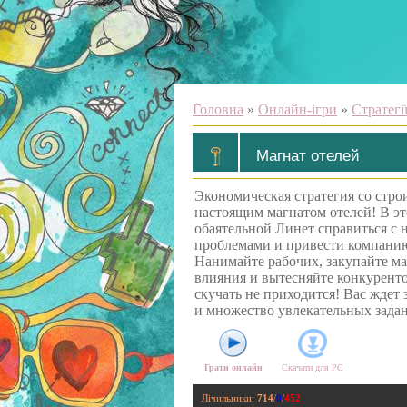
Головна
»
Онлайн-ігри
»
Стратегі
Магнат отелей
Экономическая стратегия со стро
настоящим магнатом отелей! В эт
обаятельной Линет справиться с 
проблемами и привести компанию
Нанимайте рабочих, закупайте м
влияния и вытесняйте конкуренто
скучать не приходится! Вас жде
и множество увлекательных зада
Грати онлайн
Скачати для
PC
Лічильники
:
714
/
0
/
452