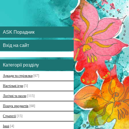
ASK Порадник
Вхід на сайт
Категорії розділу
Аркади та стрілялки
[67]
Настільні ігри
[5]
Логічні та пазли
[115]
Пошук предметів
[68]
Стратегії
[15]
Інші
[4]