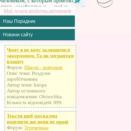
Щоб додати необхідна авторизація
Наш Порадник
Новини сайту
Чому я не хочу залишитися
закордоном. Та як мігрантам
влашту
Форум:
Школа - навчання
Опис теми: Роздуми
заробітчанина
Автор теми: knopa
Автор останнього
повідомлення: Olenochka
Кількість відповідей: 899
Тексти щоб москалям
пояснити що вони не праві
Форум:
Теревенька