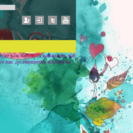
уде важливою та наблизить нас
ує нас до знищення ворога на