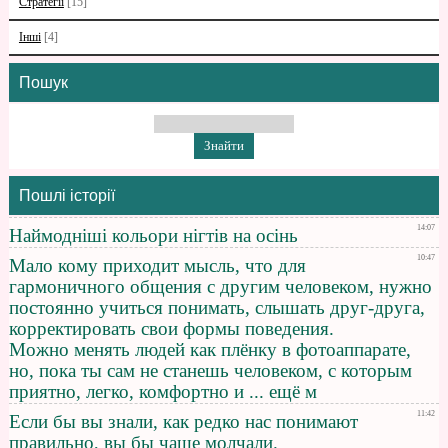
Стратегії
[15]
Інші
[4]
Пошук
Пошлі історії