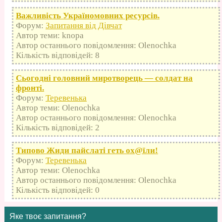
Важливість Україномовних ресурсів.
Форум:
Запитання від Дівчат
Автор теми: knopa
Автор останнього повідомлення: Olenochka
Кількість відповідей: 8
Сьогодні головний миротворець — солдат на
фронті.
Форум:
Теревенька
Автор теми: Olenochka
Автор останнього повідомлення: Olenochka
Кількість відповідей: 2
Типово Жиди пайслаті геть оx@їли!
Форум:
Теревенька
Автор теми: Olenochka
Автор останнього повідомлення: Olenochka
Кількість відповідей: 0
Яке твоє запитання?