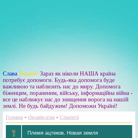
Слава
Україні!
Зараз як ніколи НАША країна
потребує допомоги. Будь-яка допомога буде
важливою та наблизить нас до миру. Допомога
біженцям, пораненим, війську, інформаційна війна -
все це наближує нас до знищення ворога на нашій
землі. Не будь байдужим! Допоможи Україні!
Головна
»
Онлайн-ігри
»
Стратегії
Племя ацтеков. Новая земля