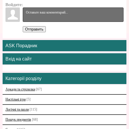
Войдите:
Отправить
ASK Порадник
Вхід на сайт
Категорії розділу
Аркади та стрілялки
[67]
Настільні ігри
[5]
Логічні та пазли
[115]
Пошук предметів
[68]