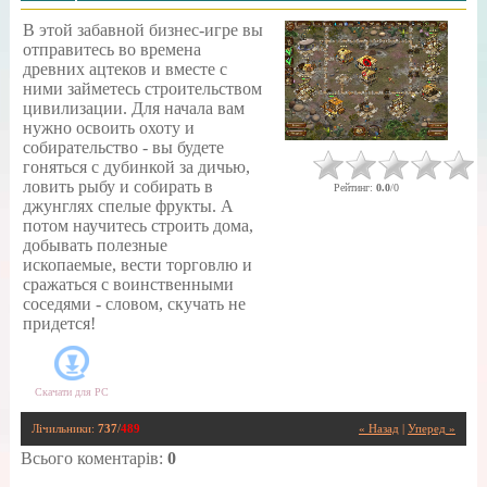
В этой забавной бизнес-игре вы
отправитесь во времена
древних ацтеков и вместе с
ними займетесь строительством
цивилизации. Для начала вам
нужно освоить охоту и
собирательство - вы будете
гоняться с дубинкой за дичью,
ловить рыбу и собирать в
Рейтинг
:
0.0
/
0
джунглях спелые фрукты. А
потом научитесь строить дома,
добывать полезные
ископаемые, вести торговлю и
сражаться с воинственными
соседями - словом, скучать не
придется!
Скачати для
PC
Лічильники
:
737
/
489
« Назад
|
Уперед »
Всього коментарів
:
0