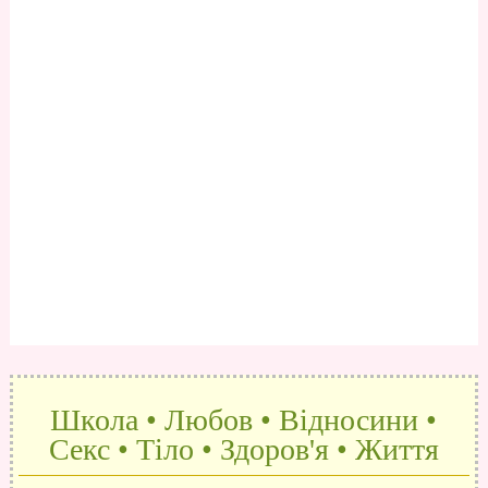
Школа • Любов • Відносини •
Секс • Тіло • Здоров'я • Життя