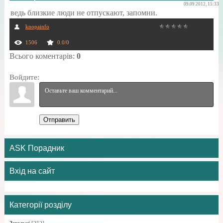
09.09.2012, 15:33
ведь близкие люди не отпускают, запомни.
knopainfo
1506
0.0
/
0
Всього коментарів
:
0
Войдите:
Отправить
ASK Порадник
Вхід на сайт
Категорії розділу