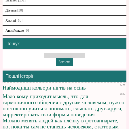
Загальні
[252]
Дівчата
[30]
Хлопці
[10]
Англійською
[6]
Пошук
Пошлі історії