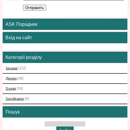
Отправить
ASK Порадник
Вхід на сайт
Категорії розділу
Загальні
[252]
Дівчата
[30]
Хлопці
[10]
Англійською
[6]
Пошук