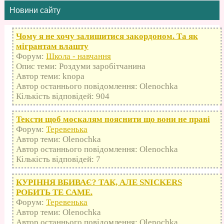
Новини сайту
Чому я не хочу залишитися закордоном. Та як
мігрантам влашту
Форум:
Школа - навчання
Опис теми: Роздуми заробітчанина
Автор теми: knopa
Автор останнього повідомлення: Olenochka
Кількість відповідей: 904
Тексти щоб москалям пояснити що вони не праві
Форум:
Теревенька
Автор теми: Olenochka
Автор останнього повідомлення: Olenochka
Кількість відповідей: 7
КУРІННЯ ВБИВАЄ? ТАК, АЛЕ SNICKERS
РОБИТЬ ТЕ САМЕ.
Форум:
Теревенька
Автор теми: Olenochka
Автор останнього повідомлення: Olenochka