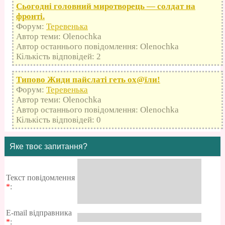
Сьогодні головний миротворець — солдат на
фронті.
Форум:
Теревенька
Автор теми: Olenochka
Автор останнього повідомлення: Olenochka
Кількість відповідей: 2
Типово Жиди пайслаті геть оx@їли!
Форум:
Теревенька
Автор теми: Olenochka
Автор останнього повідомлення: Olenochka
Кількість відповідей: 0
Яке твоє запитання?
Текст повідомлення
*
:
E-mail відправника
*
: