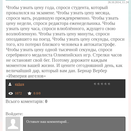
26.10.2014, 11:24
Чтобы узнать цену года, спроси студента, который
провалился на экзамене. Чтобы узнать цену месяца,
спроси мать, родившую преждевременно. Чтобы узнать
цену недели, спроси редактора еженедельника. Чтобы
узнать цену часа, спроси влюблённого, ждущего свою
возлюбленную. Чтобы узнать цену минуты, спроси
опоздавшего на поезд. Чтобы узнать цену секунды, спроси
того, кто потерял близкого человека в автокатастрофе.
Чтобы узнать цену одной тысячной секунды, спроси
серебряного медалиста Олимпийских игр. Стрелки часов
не остановят свой бег. Поэтому дорожите каждым
моментом вашей жизни. И цените сегодняшний день, как
величайший дар, который вам дан. Бернар Вербер
«Империя ангелов»
girlorg
1072
0.0
/
0
Всього коментарів
:
0
Войдите: