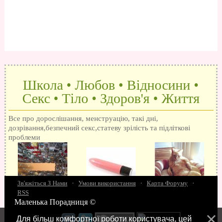
Школа • Любов • Відносини •
Секс • Тіло • Здоров'я • Життя
Все про дорослішання, менструацію, такі дні,
дозрівання,безпечний секс,статеву зрілість та підліткові
проблеми
Зв'яжіться З Нами
·
Умови використання
·
Карта Форуму
·
RSS
Маленька Порадниця ©
15 запитань про секс
Як досягти оргазм
Біль при сексі
Анальний секс
Про
поцілунки
Позбуваємось синців
завагітніти після першого разу
Хлопець хоче сексу
Як
Для більш комфортної роботи користувача, цей