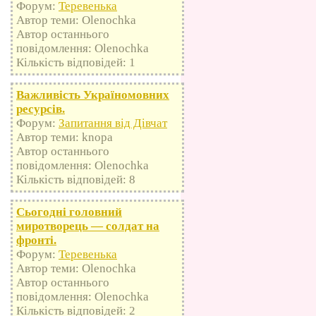
Форум:
Теревенька
Автор теми: Olenochka
Автор останнього
повідомлення: Olenochka
Кількість відповідей: 1
Важливість Україномовних
ресурсів.
Форум:
Запитання від Дівчат
Автор теми: knopa
Автор останнього
повідомлення: Olenochka
Кількість відповідей: 8
Сьогодні головний
миротворець — солдат на
фронті.
Форум:
Теревенька
Автор теми: Olenochka
Автор останнього
повідомлення: Olenochka
Кількість відповідей: 2