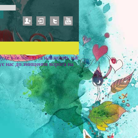
уде важливою та наблизить нас
ує нас до знищення ворога на