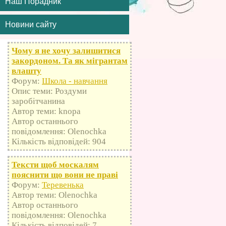
Наш Порадник
Новини сайту
Чому я не хочу залишитися
закордоном. Та як мігрантам
влашту
Форум:
Школа - навчання
Опис теми: Роздуми
заробітчанина
Автор теми: knopa
Автор останнього
повідомлення: Olenochka
Кількість відповідей: 904
Тексти щоб москалям
пояснити що вони не праві
Форум:
Теревенька
Автор теми: Olenochka
Автор останнього
повідомлення: Olenochka
Кількість відповідей: 7