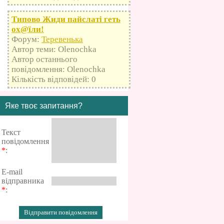
Типово Жиди пайслаті геть
оx@їли!
Форум:
Теревенька
Автор теми: Olenochka
Автор останнього
повідомлення: Olenochka
Кількість відповідей: 0
Яке твоє запитання?
Текст
повідомлення
*
:
E-mail
відправника
*
: