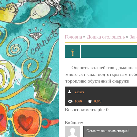
Головна
»
Дошка оголошень
»
Заг
Оценить волшебство домашнего
много лет спал под открытым неб
торопливо обугленный снаружи.
girlorg
1066
0.0
/
0
Всього коментарів
:
0
Войдите: