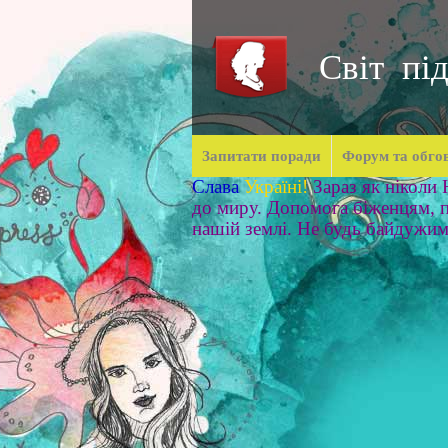
Світ під
Запитати поради
Форум та обго
Слава
Україні!
Зараз як ніколи
до миру. Допомога біженцям, п
нашій землі. Не будь байдужи