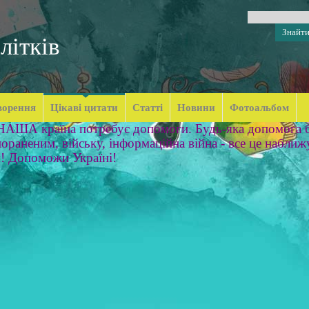
літків
ворення
Цікаві цитати
Статті
Новини
Фотоальбом
 НАША країна потребує допомоги. Будь-яка допомога б
ораненим, війську, інформаційна війна - все це наближ
м! Допоможи Україні!