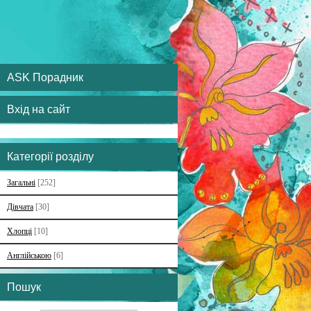
ASK Порадник
Вхід на сайт
Категорії розділу
Загальні
[252]
Дівчата
[30]
Хлопці
[10]
Англійською
[6]
Пошук