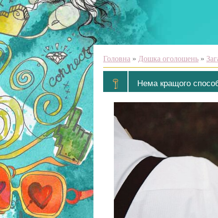
Головна
»
Дошка оголошень
»
Заг
Нема кращого способ