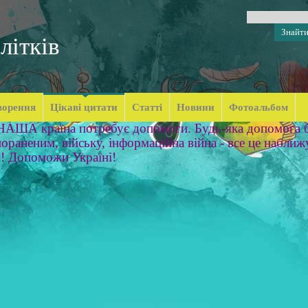
літків
ворення
Цікаві цитати
Статті
Новини
Фотоальбом
 НАША країна потребує допомоги. Будь-яка допомога б
ораненим, війську, інформаційна війна - все це наближ
м! Допоможи Україні!