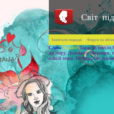
Світ під
Запитати поради
Форум та обго
Слава
Україні!
Зараз як ніколи
до миру. Допомога біженцям, п
нашій землі. Не будь байдужи