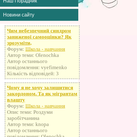
Наш Порадник
Новини сайту
Чим небезпечний синдром
заниженої самооцінки? Як
зрозуміти,
Форум:
Школа - навчання
Автор теми: Olenochka
Автор останнього
повідомлення: vyefimenko
Кількість відповідей: 3
Чому я не хочу залишитися
закордоном. Та як мігрантам
влашту
Форум:
Школа - навчання
Опис теми: Роздуми
заробітчанина
Автор теми: knopa
Автор останнього
повідомлення: Olenochka