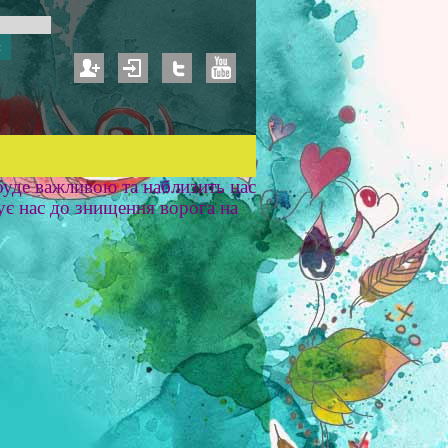
уде важливою та наблизить нас
ує нас до знищення ворога на