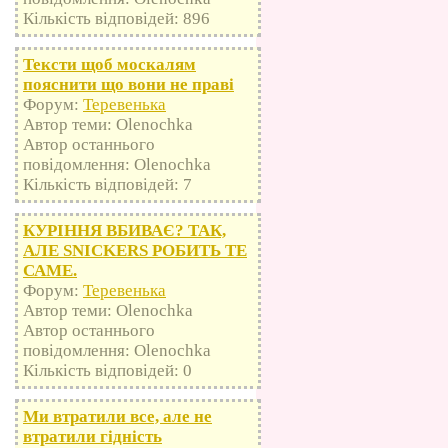
Кількість відповідей: 896
Тексти щоб москалям
пояснити що вони не праві
Форум:
Теревенька
Автор теми: Olenochka
Автор останнього
повідомлення: Olenochka
Кількість відповідей: 7
КУРІННЯ ВБИВАЄ? ТАК,
АЛЕ SNICKERS РОБИТЬ ТЕ
САМЕ.
Форум:
Теревенька
Автор теми: Olenochka
Автор останнього
повідомлення: Olenochka
Кількість відповідей: 0
Ми втратили все, але не
втратили гідність