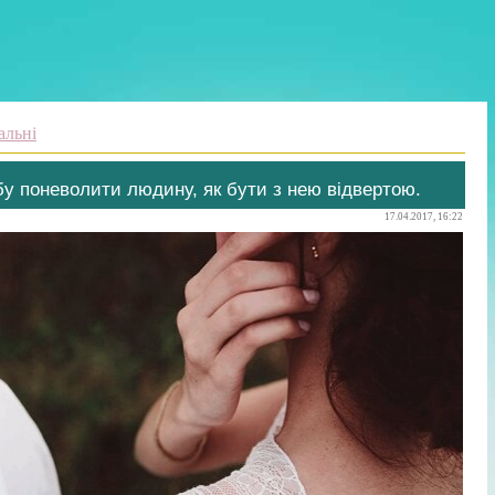
альні
у поневолити людину, як бути з нею відвертою.
17.04.2017, 16:22