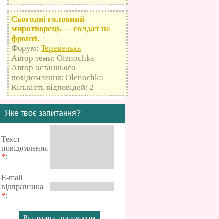
Сьогодні головний
миротворець — солдат на
фронті.
Форум:
Теревенька
Автор теми: Olenochka
Автор останнього
повідомлення: Olenochka
Кількість відповідей: 2
Яке твоє запитання?
Текст
повідомлення
*
:
E-mail
відправника
*
: