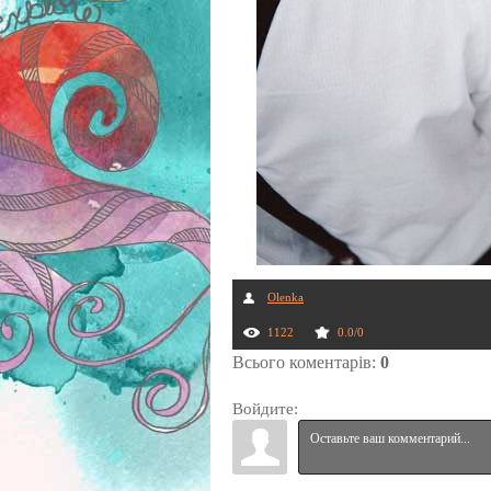
Olenka
1122
0.0
/
0
Всього коментарів
:
0
Войдите: