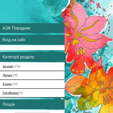
ASK Порадник
Вхід на сайт
Категорії розділу
Загальні
[252]
Дівчата
[30]
Хлопці
[10]
Англійською
[6]
Пошук