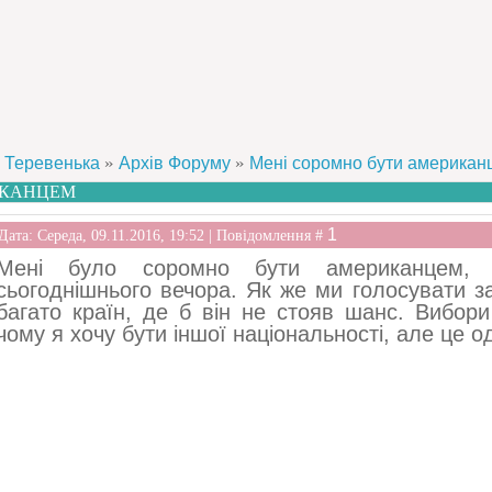
»
»
Теревенька
Архів Форуму
Мені соромно бути американ
ИКАНЦЕМ
1
Дата: Середа, 09.11.2016, 19:52 | Повідомлення #
Мені було соромно бути американцем, 
сьогоднішнього вечора. Як же ми голосувати з
багато країн, де б він не стояв шанс. Вибор
чому я хочу бути іншої національності, але це о