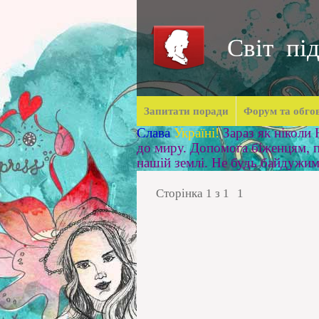
Світ під
Запитати поради
Форум та обго
Слава
Україні!
Зараз як ніколи
до миру. Допомога біженцям, п
нашій землі. Не будь байдужи
Сторінка
1
з
1
1