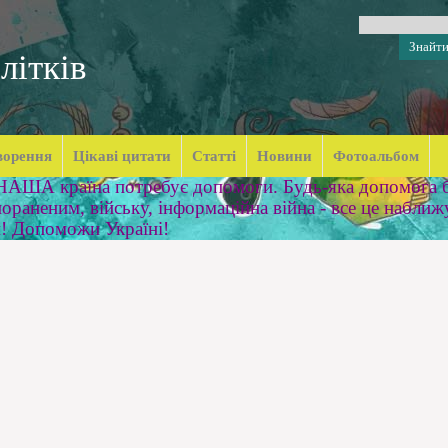
літків
ворення
Цікаві цитати
Статті
Новини
Фотоальбом
 НАША країна потребує допомоги. Будь-яка допомога б
ораненим, війську, інформаційна війна - все це наближ
м! Допоможи Україні!