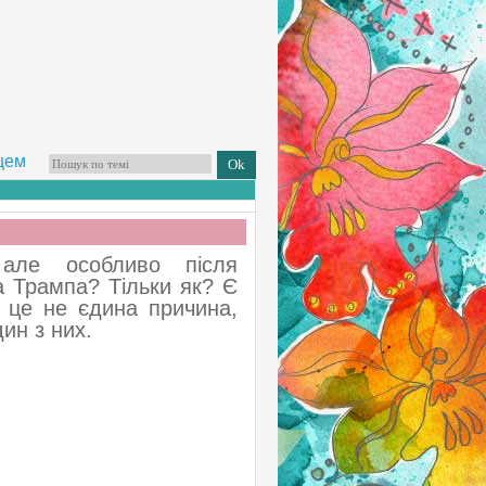
цем
але особливо після
а Трампа? Тільки як? Є
и це не єдина причина,
дин з них.