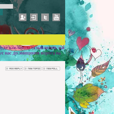
уде важливою та наблизить нас
ує нас до знищення ворога на