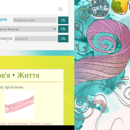
цем
ошук:
в'я • Життя
ові проблеми
 сексу
Як робити мінєт
"Люблю" і "кохаю"