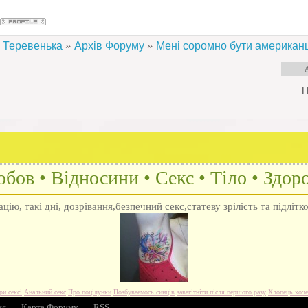
»
»
Теревенька
Архів Форуму
Мені соромно бути американ
П
бов • Відносини • Секс • Тіло • Здоро
ію, такі дні, дозрівання,безпечний секс,статеву зрілість та підлітк
ри сексі
Анальний секс
Про поцілунки
Позбуваємось синців
завагітніти після першого разу
Хлопець хоче
ня
·
Карта Форуму
·
RSS