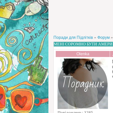
»
»
Поради для Підлітків
Форум
МЕНІ СОРОМНО БУТИ АМЕР
Olenka
Повідомлень:
3285