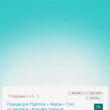
Сторінка
1
з
1
1
»
»
Поради для Підлітків
Форум
Тіло
»
та здоров'я
Красиво спати не