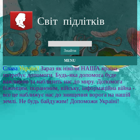
Світ підлітків
MENU
Слава
Україні!
Зараз як ніколи НАША країна
потребує допомоги. Будь-яка допомога буде
важливою та наблизить нас до миру. Допомога
біженцям, пораненим, війську, інформаційна війна -
все це наближує нас до знищення ворога на нашій
землі. Не будь байдужим! Допоможи Україні!