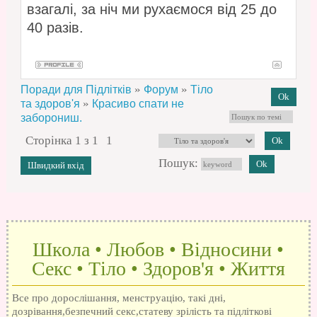
взагалі, за ніч ми рухаємося від 25 до
40 разів.
»
»
Поради для Підлітків
Форум
Тіло
»
та здоров'я
Красиво спати не
заборониш.
Сторінка
1
з
1
1
Пошук:
Школа • Любов • Відносини •
Секс • Тіло • Здоров'я • Життя
Все про дорослішання, менструацію, такі дні,
дозрівання,безпечний секс,статеву зрілість та підліткові