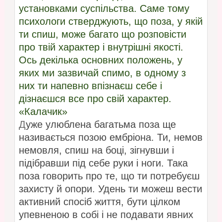
установками суспільства. Саме тому
психологи стверджують, що поза, у якій
ти спиш, може багато що розповісти
про твій характер і внутрішні якості.
Ось декілька основних положень, у
яких ми зазвичай спимо, в одному з
них ти напевно впізнаєш себе і
дізнаєшся все про свій характер.
«Калачик»
Д
уже улюблена багатьма поза ще
називається позою ембріона. Ти, немов
немовля, спиш на боці, зігнувши і
підібравши під себе руки і ноги. Така
поза говорить про те, що ти потребуєш
захисту й опори. Удень ти можеш вести
активний спосіб життя, бути цілком
упевненою в собі і не подавати явних