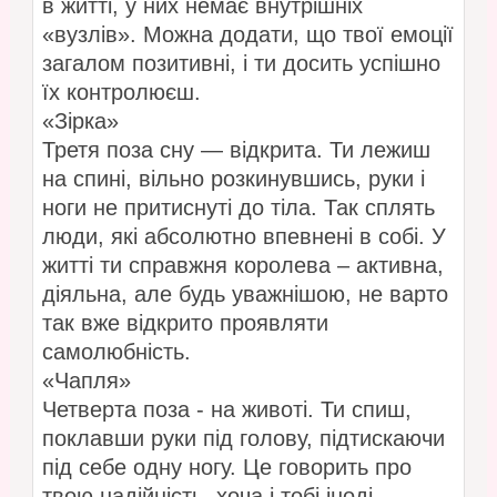
в житті, у них немає внутрішніх
«вузлів». Можна додати, що твої емоції
загалом позитивні, і ти досить успішно
їх контролюєш.
«Зірка»
Третя поза сну — відкрита. Ти лежиш
на спині, вільно розкинувшись, руки і
ноги не притиснуті до тіла. Так сплять
люди, які абсолютно впевнені в собі. У
житті ти справжня королева – активна,
діяльна, але будь уважнішою, не варто
так вже відкрито проявляти
самолюбність.
«Чапля»
Четверта поза - на животі. Ти спиш,
поклавши руки під голову, підтискаючи
під себе одну ногу. Це говорить про
твою надійність, хоча і тобі іноді