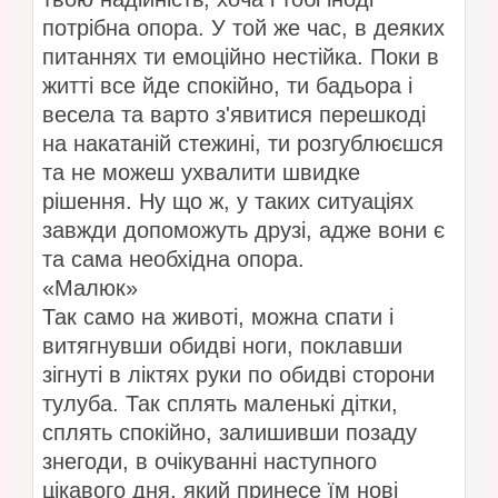
потрібна опора. У той же час, в деяких
питаннях ти емоційно нестійка. Поки в
житті все йде спокійно, ти бадьора і
весела та варто з'явитися перешкоді
на накатаній стежині, ти розгублюєшся
та не можеш ухвалити швидке
рішення. Ну що ж, у таких ситуаціях
завжди допоможуть друзі, адже вони є
та сама необхідна опора.
«Малюк»
Так само на животі, можна спати і
витягнувши обидві ноги, поклавши
зігнуті в ліктях руки по обидві сторони
тулуба. Так сплять маленькі дітки,
сплять спокійно, залишивши позаду
знегоди, в очікуванні наступного
цікавого дня, який принесе їм нові