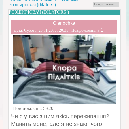
Розширювач (dilators )
РОЗШИРЮВАЧ (DILATORS )
Olenochka
1
Дата: Субота, 25.11.2017, 20:35 | Повідомлення #
Повідомлень:
5329
Чи є у вас з цим якісь переживання?
Манить мене, але я не знаю, чого