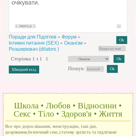
очікувати.
»
»
Поради для Підлітків
Форум
»
»
Інтимні питання (SEX)
Онанізм
Розширювач (dilators )
Сторінка
1
з
1
1
Пошук:
Школа • Любов • Відносини •
Секс • Тіло • Здоров'я • Життя
Все про дорослішання, менструацію, такі дні,
дозрівання,безпечний секс,статеву зрілість та підліткові