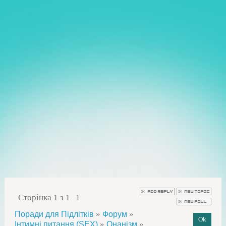
Сторінка
1
з
1
1
»
»
Поради для Підлітків
Форум
»
»
Інтимні питання (SEX)
Онанізм