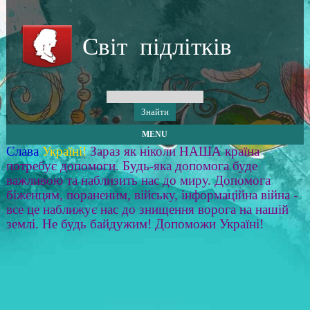
Світ підлітків
MENU
Слава
Україні!
Зараз як ніколи НАША країна
потребує допомоги. Будь-яка допомога буде
важливою та наблизить нас до миру. Допомога
біженцям, пораненим, війську, інформаційна війна -
все це наближує нас до знищення ворога на нашій
землі. Не будь байдужим! Допоможи Україні!