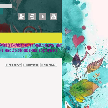
уде важливою та наблизить нас
ує нас до знищення ворога на