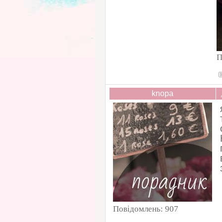
П
knopa
Повідомлень:
907