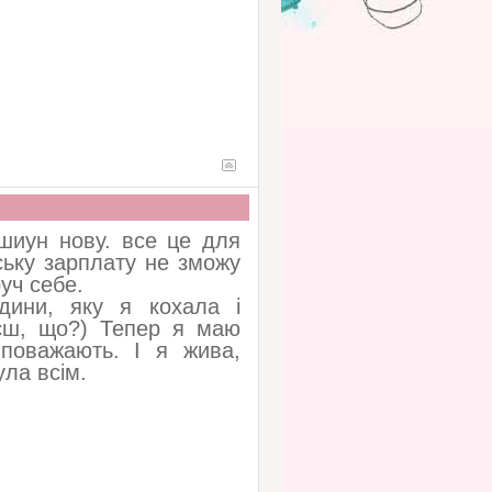
ашиун нову. все це для
ську зарплату не зможу
руч себе.
дини, яку я кохала і
аєш, що?) Тепер я маю
 поважають. І я жива,
ула всім.