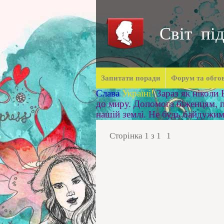
Світ під
Запитати поради
Форум та обго
Слава
Україні!
Зараз як ніколи
до миру. Допомога біженцям, п
нашій землі. Не будь байдужи
Сторінка
1
з
1
1