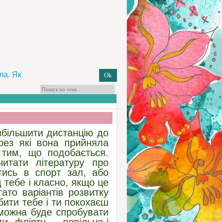
ла. Як
збільшити дистанцію до
рез які вона прийняла
 тим, що подобається.
итати літературу про
тись в спорт зал, або
 тебе і класно, якщо це
ато варіантів розвитку
бити тебе і ти покохаєш
 можна буде спробувати