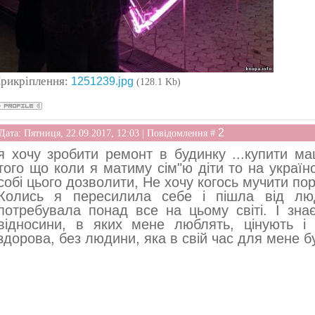
рикріплення:
1251239.jpg
(128.1 Kb)
2
Дата: Пятниця, 22.09.2017, 12:03 | Повідомлення #
я хочу зробити ремонт в будинку ...купити м
того що коли я матиму сім"ю діти то на україн
собі цього дозволити, Не хочу когось мучити по
Колись я пересилила себе і пішла від лю
потребувала понад все на цьому світі. І зн
відносини, в яких мене люблять, цінують і
здорова, без людини, яка в свій час для мене б