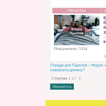
Olenochka
Д
К
б
я
з
-
і
Повідомлень:
5324
»
»
Поради для Підлітків
Форум
повернути дівчину?
Сторінка
1
з
1
1