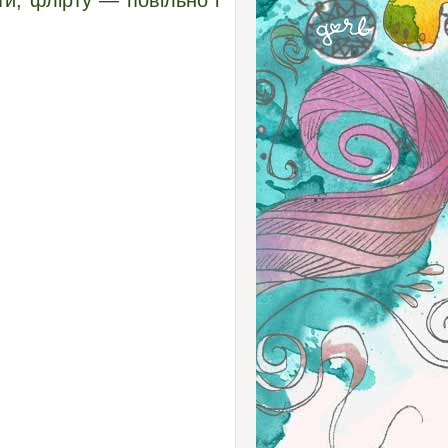
ти, флірту — повільно і