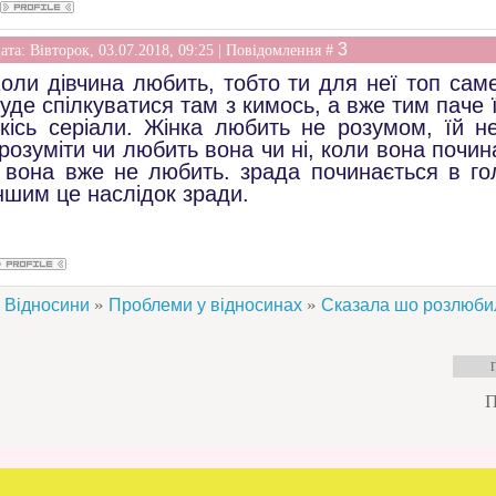
3
ата: Вівторок, 03.07.2018, 09:25 | Повідомлення #
оли дівчина любить, тобто ти для неї топ саме
уде спілкуватися там з кимось, а вже тим паче 
кісь серіали. Жінка любить не розумом, їй н
розуміти чи любить вона чи ні, коли вона почи
 вона вже не любить. зрада починається в голо
ншим це наслідок зради.
»
»
Відносини
Проблеми у відносинах
Сказала шо розлюби
П