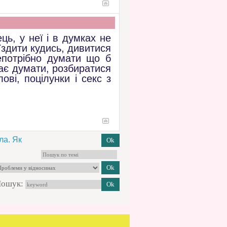
ць, у неї і в думках не
їздити кудись, дивитися
епотрібно думати що б
нає думати, розбиратися
ві, поцілунки і секс з
ла. Як
ошук: