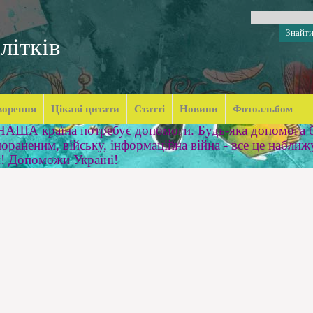
літків
ворення
Цікаві цитати
Статті
Новини
Фотоальбом
 НАША країна потребує допомоги. Будь-яка допомога б
ораненим, війську, інформаційна війна - все це наближ
м! Допоможи Україні!