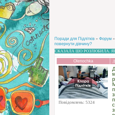
»
»
Поради для Підлітків
Форум
повернути дівчину?
СКАЗАЛА ШО РОЗЛЮБИЛА. Я
Olenochka
Д
Д
м
р
п
з
п
Повідомлень:
5324
с
з