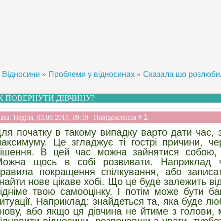
»
»
Відносини
Проблеми у відносинах
Сказала шо розлюби
К ПОВЕРНУТИ ДІВЧИНУ?
1
ата: Неділя, 03.09.2017, 09:19 | Повідомлення #
ля початку в такому випадку варто дати час, 
аксимуму. Це згладжує ті гострі причини, че
ішення. В цей час можна зайнятися собою,
Можна щось в собі розвивати. Наприклад ч
равила покращення спілкування, або записа
найти нове цікаве хобі. Що це буде залежить від
ідніме твою самооцінку. І потім може бути баг
итуації. Наприклад: знайдеться та, яка буде лю
нову, або якщо ця дівчина не йтиме з голови,