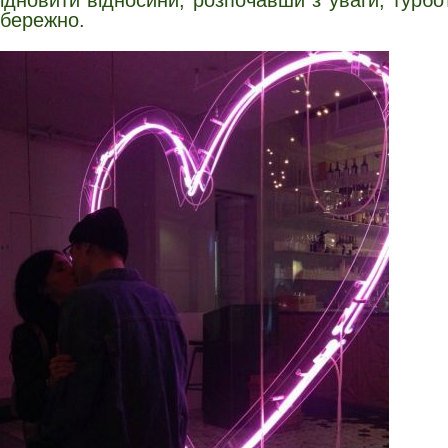
ідновити відносини, розпочавши з уваги, турбо
бережно.