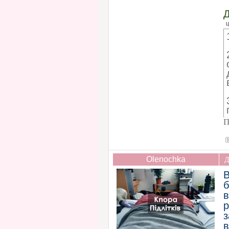
Д
Ц
П
Olenochka
Д
В
в
р
з
в