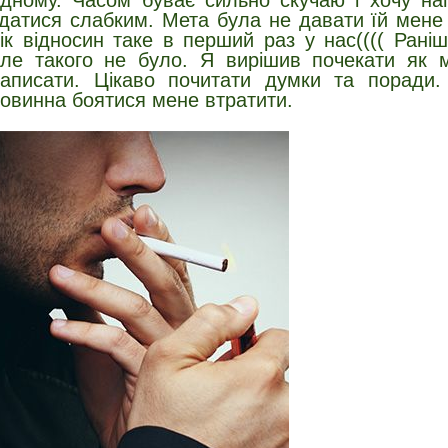
дному. Часом буває сильно скучаю і хочу нап
датися слабким. Мета була не давати їй мене 
ік відносин таке в перший раз у нас(((( Рані
ле такого не було. Я вирішив почекати як мі
аписати. Цікаво почитати думки та поради
овинна боятися мене втратити.