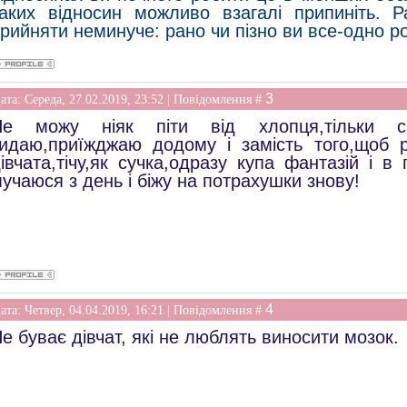
аких відносин можливо взагалі припиніть. 
рийняти неминуче: рано чи пізно ви все-одно р
3
ата: Середа, 27.02.2019, 23:52 | Повідомлення #
Не можу ніяк піти від хлопця,тільки 
идаю,приїжджаю додому і замість того,щоб ре
івчата,тічу,як сучка,одразу купа фантазій і в
учаюся з день і біжу на потрахушки знову!
4
ата: Четвер, 04.04.2019, 16:21 | Повідомлення #
е буває дівчат, які не люблять виносити мозок.