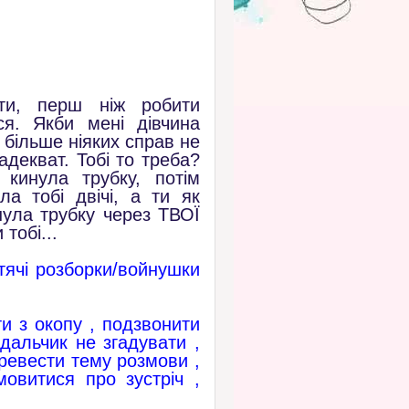
ати, перш ніж робити
ся. Якби мені дівчина
 більше ніяких справ не
адекват. Тобі то треба?
 кинула трубку, потім
а тобі двічі, а ти як
ула трубку через ТВОЇ
тобі...
тячі розборки/войнушки
зти з окопу , подзвонити
ндальчик не згадувати ,
еревести тему розмови ,
мовитися про зустріч ,