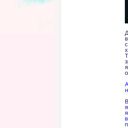
в
с
х
Т
з
я
о
А
н
В
я
я
в
п