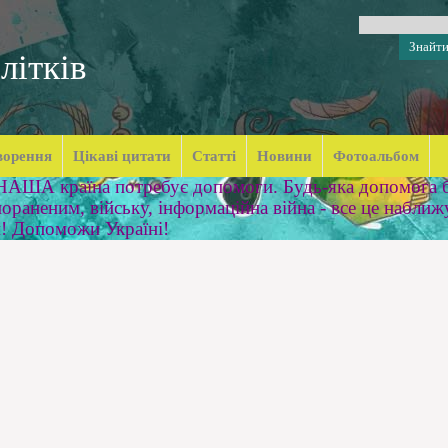
літків
ворення
Цікаві цитати
Статті
Новини
Фотоальбом
 НАША країна потребує допомоги. Будь-яка допомога б
ораненим, війську, інформаційна війна - все це наближ
м! Допоможи Україні!