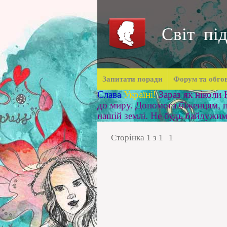
Світ під
Запитати поради
Форум та обго
Слава
Україні!
Зараз як ніколи
до миру. Допомога біженцям, п
нашій землі. Не будь байдужи
Сторінка
1
з
1
1