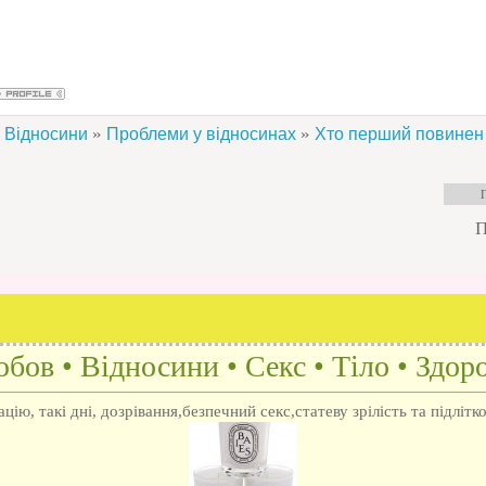
»
»
Відносини
Проблеми у відносинах
Хто перший повинен
П
бов • Відносини • Секс • Тіло • Здоро
ію, такі дні, дозрівання,безпечний секс,статеву зрілість та підлітк