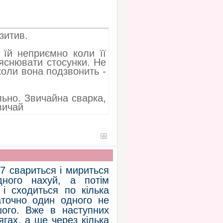
зитив.
 їй неприємно коли її
яснювати стосунки. Не
коли вона подзвонить -
льно. Звичайна сварка,
вичай
7 свариться і мириться
дного нахуй, а потім
і сходиться по кілька
аточно один одного не
шого. Вже в наступних
гах, а ще через кілька