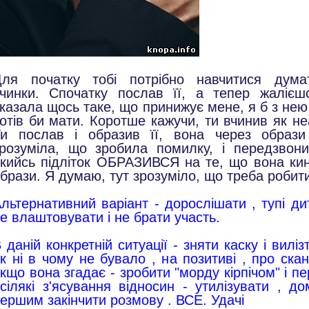
Для початку тобі потрібно навчитися дум
чинки. Спочатку послав її, а тепер жалієш
казала щось таке, що принижує мене, я б з нею
отів би мати. Коротше кажучи, ти вчинив як не
и послав і образив її, вона через образи
розуміла, що зробила помилку, і передзвонил
кийсь підліток ОБРАЗИВСЯ на те, що вона кин
брази. Я думаю, тут зрозуміло, що треба робити 
льтернативний варіант - дорослішати , тупі ди
е влаштовувати і не брати участь.
 даній конкретній ситуації - зняти каску і вилі
к ні в чому не бувало , на позитиві , про ска
кщо вона згадає - зробити "морду кірпічом" і п
сілякі з'ясування відносин - утилізувати , до
ершим закінчити розмову . ВСЕ. Удачі