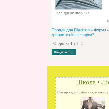
Повідомлень:
5324
»
»
Поради для Підлітків
Форум
дзвонити після сварки?
Сторінка
1
з
1
1
Школа • Лю
Все про дорослішання, менструац