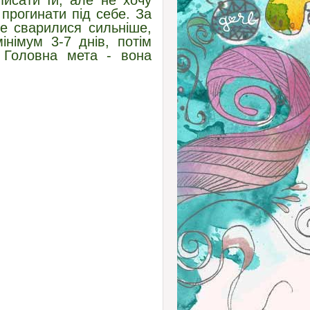
исати їй, але не хочу
прогинати під себе. За
ше сварилися сильніше,
німум 3-7 днів, потім
. Головна мета - вона