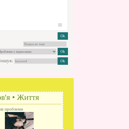
ошук:
в'я • Життя
ові проблеми