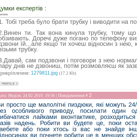
умки експертів :
итата
1. Тобі треба було брати трубку і виводити на по
2.Винен ти. Так вона кинула трубку, тому що
обзивають. Доречі дуже погано по телефону ви
дзвони їй...але якщо ти хочеш відносин з нею, 
візьми трубку.
3.Давай, сам подзвони і поговори з нею норма
пару днів не дзвониш, потім розмовляєш як заз
рикріплення:
1279811.jpg
(17.2 Kb)
2
ата: Неділя, 24.02.2019, 19:56 | Повідомлення #
и просто ще малолітні пиздюки, які можуть 24/
без особливого приводу, посилати один о
ибачатися лайками вконтактике, розходиться 
азів надень. Робити ви будете це, поки ост
аебете або поки хтось із вас не знайде ін
ідносинах ви почнете робити це в менших обся