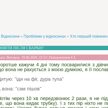
»
»
Відносини
Проблеми у відносинах
Хто перший повинен
НИТИ ПІСЛЯ СВАРКИ?
1
ата: Вівторок, 19.06.2018, 23:53 | Повідомлення #
оротше кажучи 4 дні тому посварилися з дівч
о вона не рахується з моєю думкою, я її послав
итую: "іди на фіг, дура тупа"
 вона: "сам пішов"
отім через 10 хв передзвонює 2 рази, я не під
е, що вона кидає трубку). І з тих пір ніхто не 