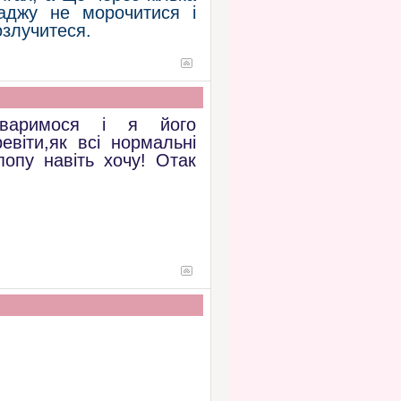
Раджу не морочитися і
озлучитеся.
сваримося і я його
віти,як всі нормальні
 попу навіть хочу! Отак