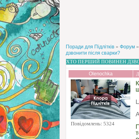
»
»
Поради для Підлітків
Форум
дзвонити після сварки?
ХТО ПЕРШИЙ ПОВИНЕН ДЗВО
Olenochka
Д
К
щ
Ц
А
Повідомлень:
5324
П
т