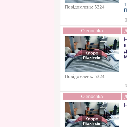
т
Повідомлень:
5324
п
Olenochka
Д
к
д
м
Повідомлень:
5324
Olenochka
Д
Н