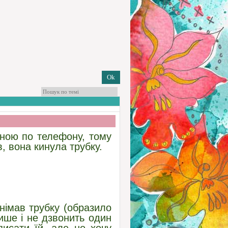
иною по телефону, тому
, вона кинула трубку.
німав трубку (образило
пише і не дзвонить один