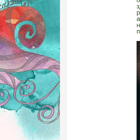
о
з
р
а
н
п