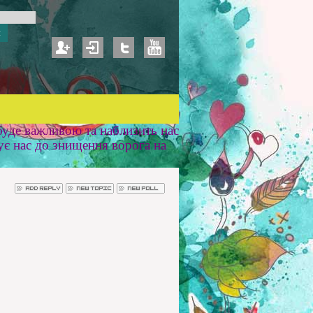
уде важливою та наблизить нас
ує нас до знищення ворога на