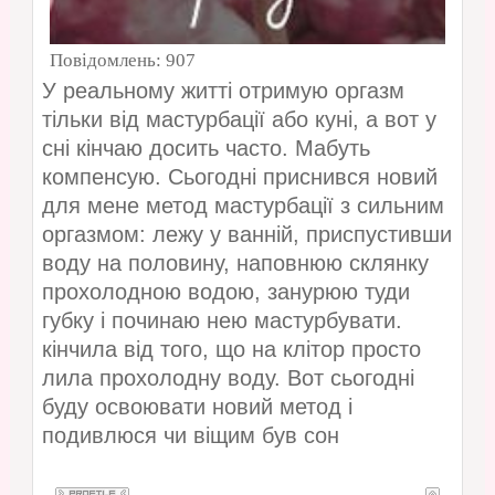
Повідомлень:
907
У реальному житті отримую оргазм
тільки від мастурбації або куні, а вот у
сні кінчаю досить часто. Мабуть
компенсую. Сьогодні приснився новий
для мене метод мастурбації з сильним
оргазмом: лежу у ванній, приспустивши
воду на половину, наповнюю склянку
прохолодною водою, занурюю туди
губку і починаю нею мастурбувати.
кінчила від того, що на клітор просто
лила прохолодну воду. Вот сьогодні
буду освоювати новий метод і
подивлюся чи віщим був сон