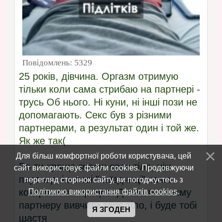
Повідомлень:
5329
25 років, дівчина. Оргазм отримую
тільки коли сама стрибаю на партнері -
трусь Об нього. Ні куни, ні інші пози не
допомагають. Секс був з різними
партнерами, а результат один і той же.
Як же так(
Для більш комфортної роботи користувача, цей
Бо ти краще знаєш своє тіло, ніж
сайт використовує файли cookies. Продовжуючи
партнер, і в позі "наїздниці" сама
перегляд сторінок сайту, ви погоджуєтесь з
Політикою використання файлів cookies
.
контролюєш процес. Дозволь своєму
партнеру вивчити твоє тіло, і буде тобі
Я ЗГОДЕН
щастя