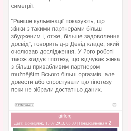
симетрії.
"Раніше кульмінації показують, що
жінки з такими партнерами більш
збудженим і, отже, більше задоволення
досвід", говорить д-р Девід кладе, який
очолював дослідження. У його роботі
також згадує гіпотезу, що відчуває жінка
з більш привабливим партнером
mužnějším Всього більш оргазмів, але
довести або спростувати цю гіпотезу
поки не зібрали достатньо даних.
girlorg
2
Дата: Понеділок, 15.07.2013, 03:00 | Повідомлення #