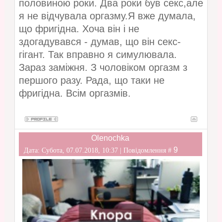
половиною роки. Два роки був секс,але
я не відчувала оргазму.Я вже думала,
що фригідна. Хоча він і не
здогадувався - думав, що він секс-
гігант. Так вправно я симулювала.
Зараз заміжня. З чоловіком оргазм з
першого разу. Рада, що таки не
фригідна. Всім оргазмів.
Olenochka
9
Дата: Субота, 07.07.2018, 10:37 | Повідомлення #