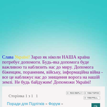
Слава
Україні!
Зараз як ніколи НАША країна
потребує допомоги. Будь-яка допомога буде
важливою та наблизить нас до миру. Допомога
біженцям, пораненим, війську, інформаційна війна -
все це наближує нас до знищення ворога на нашій
землі. Не будь байдужим! Допоможи Україні!
Сторінка
1
з
1
1
»
»
Поради для Підлітків
Форум