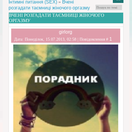
»
Інтимні питання (SEX)
Вчені
розгадати таємниці жіночого оргазму
ВЧЕНІ РОЗГАДАТИ ТАЄМНИЦІ ЖІНОЧОГО
ОРГАЗМУ
girlorg
1
Дата: Понеділок, 15.07.2013, 02:58 | Повідомлення #