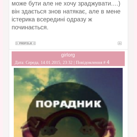
може бути але не хочу зраджувати....)
він здається знов натякає, але в мене
істерика всередині одразу ж
починається.
girlorg
4
Дата: Середа, 14.01.2015, 23:32 | Повідомлення #