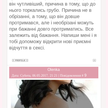
він чутливіший, причина в тому, що до
нього торкались грубо. Причина не в
обрізанні, а тому, що він довше
протримався, але і необрізані можуть
при бажанні довго протриматись. Все
залежить від бажання. Напиши мені і я
тобі допоможу відкрити нові приємні
відчуття в сексі.
Olenka
9
Дата: Субота, 06.05.2017, 21:21 | Повідомлення #