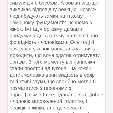
симуляція є блефом. А обман завжди
викликає відповідну реакцію. Чому ж
люди будують замки на такому
неміцному фундаменті? Почнемо з
жінок. Імітація оргазму дамами
придумана десь в тому ж столітті, що і
фригідність - чоловіками. Ось тоді й
почалася у жінок маніакальна звичка
доводити, що вона здатна отримувати
оргазм. З того моменту всі панночки
стали просто надчутливі, на кожен
дотик чоловіка вони видають в ефір
такі хтиві звуки, що спокійно могли б
позмагатися з героїнями з
порнофільмів.І все, здавалося б, добре
- чоловік задоволений і плоттю, і
реакцією жінки, але це чревате