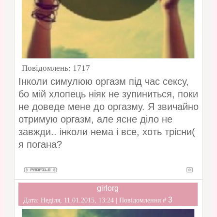
Повідомлень:
1717
Інколи симулюю оргазм під час сексу,
бо мій хлопець ніяк не зупиниться, поки
не доведе мене до оргазму. Я звичайно
отримую оргазм, але ясне діло не
завжди.. інколи нема і все, хоть трісни(
я погана?
girlorg
3
Дата: Неділя, 11.01.2015, 13:24 | Повідомлення #