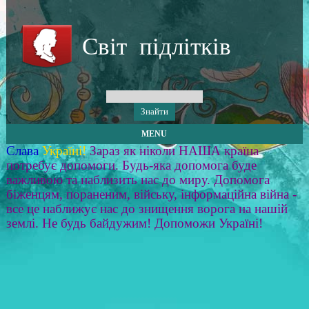
Світ підлітків
MENU
Слава
Україні!
Зараз як ніколи НАША країна
потребує допомоги. Будь-яка допомога буде
важливою та наблизить нас до миру. Допомога
біженцям, пораненим, війську, інформаційна війна -
все це наближує нас до знищення ворога на нашій
землі. Не будь байдужим! Допоможи Україні!