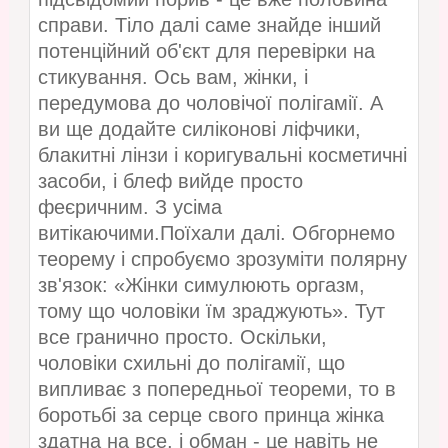
справи. Тіло далі саме знайде інший
потенційний об'єкт для перевірки на
стикування. Ось вам, жінки, і
передумова до чоловічої полігамії. А
ви ще додайте силіконові ліфчики,
блакитні лінзи і коригувальні косметичні
засоби, і блеф вийде просто
феєричним. З усіма
витікаючими.Поїхали далі. Обгорнемо
теорему і спробуємо зрозуміти полярну
зв'язок: «Жінки симулюють оргазм,
тому що чоловіки їм зраджують». Тут
все гранично просто. Оскільки,
чоловіки схильні до полігамії, що
випливає з попередньої теореми, то в
боротьбі за серце свого принца жінка
здатна на все, і обман - це навіть не