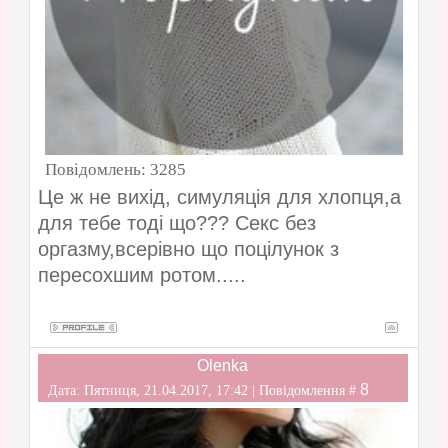
Повідомлень:
3285
Це ж не вихід, симуляція для хлопця,а
для тебе тоді що??? Секс без
оргазму,всерівно що поцілунок з
пересохшим ротом.....
Olenka
8
Дата: Пятниця, 21.04.2017, 17:42 | Повідомлення #