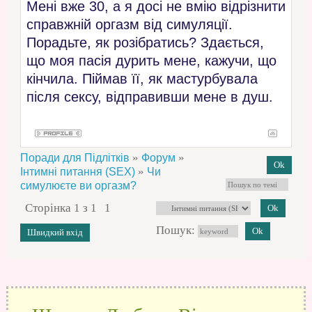
Мені вже 30, а я досі не вмію відрізнити
справжній оргазм від симуляції.
Порадьте, як розібратись? Здається,
що моя пасія дурить мене, кажучи, що
кінчила. Піймав її, як мастурбувала
після сексу, відправивши мене в душ.
»
»
Поради для Підлітків
Форум
»
Інтимні питання (SEX)
Чи
симулюєте ви оргазм?
Сторінка
1
з
1
1
Пошук: