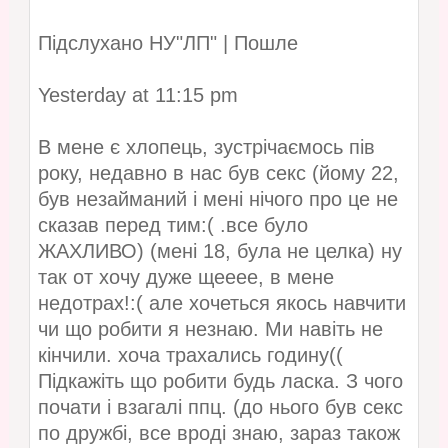
Підслухано НУ"ЛП" | Пошле
Yesterday at 11:15 pm
В мене є хлопець, зустрічаємось пів
року, недавно в нас був секс (йому 22,
був незайманий і мені нічого про це не
сказав перед тим:( .все було
ЖАХЛИВО) (мені 18, була не целка) ну
так от хочу дуже щееее, в мене
недотрах!:( але хочеться якось навчити
чи що робити я незнаю. Ми навіть не
кінчили. хоча трахались годину((
Підкажіть що робити будь ласка. З чого
почати і взагалі ппц. (до нього був секс
по дружбі, все вроді знаю, зараз також