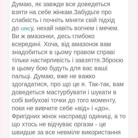
Думаю, як завжди все доведеться
взяти на себе жінкам.Забудьте про
слабкість і почніть міняти свій підхід
до
у, нехай навіть вогнем і мечем.
секс
Ви ж амазонки, десь глибоко
всередині. Хоча, від амазонок вам
знадобиться в цьому правом справі
тільки настирливість і завзяття.Зброєю
в цьому бою будуть для вас ваші
пальці. Думаю, вже не важко
здогадатися, про що це я. Так-так, вам
доведеться мастурбувати і шукати в
собі вибухові точки до того моменту,
поки не вивчите себе «від» і «до».
Фригідних жінок насправді одиниці, а то
що хтось не відчуває оргазм - це
швидше за все невміле використання