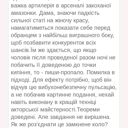
важка артилерія в арсеналі закоханої
амазонки. Дама, знаючи падкість
сильної статі на жіночу красу,
намагатиметься показати себе перед
обранцем з найбільш виграшного боку,
щоб позбавити конкуренток всіх
шансів.Їм же здається, що якщо
чоловік після проведеної разом ночі не
побачить її доведеною до точки
кипіння, то - пиши-пропало. Помилка в
підході. Для ефекту потрібно, щоб він
відчув цю вибухонебезпечну пульсацію,
а не побачив картинне подання, нехай
навіть виконану в кращій техніці
акторської майстерності.Теореми
доведені. Але завдання не вирішена.
Як же роз'єднати це замкнене коло?