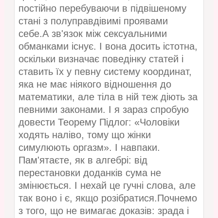
постійно перебуваючи в підвішеному
стані з полуправдівимі проявами
себе.А зв'язок між сексуальними
обманками існує. І вона досить істотна,
оскільки визначає поведінку статей і
ставить їх у певну систему координат,
яка не має ніякого відношення до
математики, але тіла в ній теж діють за
певними законами. І я зараз спробую
довести Теорему Підлог: «Чоловіки
ходять наліво, тому що жінки
симулюють оргазм». І навпаки.
Пам'ятаєте, як в алгебрі: від
перестановки доданків сума не
змінюється. І нехай це гучні слова, але
так воно і є, якщо розібратися.Почнемо
з того, що не вимагає доказів: зрада і