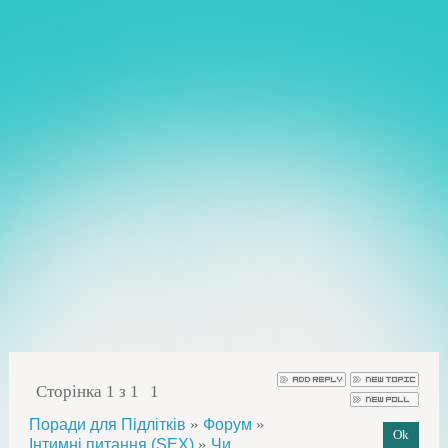
Сторінка
1
з
1
1
»
»
Поради для Підлітків
Форум
»
Інтимні питання (SEX)
Чи