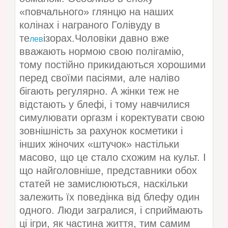
«повчального» глянцю на наших
колінах і награного Голівуду в
те
ізорах.Чоловіки давно вже
лев
вважають нормою свою полігамію,
тому постійно прикидаються хорошими
перед своїми пасіями, але наліво
бігають регулярно. А жінки теж не
відстають у блефі, і тому навчилися
симулювати оргазм і коректувати свою
зовнішність за рахунок косметики і
інших жіночих «штучок» настільки
масово, що це стало схожим на культ. І
що найголовніше, представники обох
статей не замислюються, наскільки
залежить їх поведінка від блефу один
одного. Люди загралися, і сприймають
ці ігри, як частина життя, тим самим