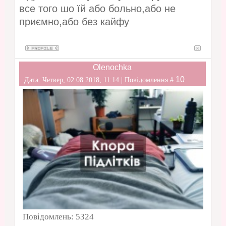
все того шо їй або больно,або не
приємно,або без кайфу
Olenochka
10
Дата: Четвер, 02.08.2018, 11:14 | Повідомлення #
Повідомлень:
5324