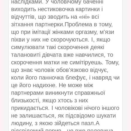
наслідками. У чоловічому баченні
виходить нестиковочка картинки і
відчуттів, що зводить на «ні» всі
зітхання партнерки.Проблема в тому,
що при імітації жінками оргазму, м'язи
піхви у них не скорочуються. І, якщо
симулювати такі скорочення деякі
талановиті дівчата вже навчилися, то
скорочення матки не симітіруешь. Тому,
що знає чоловік обов'язково відчує,
коли його панночка блефує, і навряд чи
це його надихне. Не може між
партнерами виникнути справжньої
близькості, якщо хтось з них
прикидається. І чоловікові нічого іншого
не залишається, як підсвідомо шукати
людину, з якою зійдеться пазл.А
підсвідомий порив - це вже половина