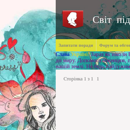
Світ під
Запитати поради
Форум та обго
Слава
Україні!
Зараз як ніколи
до миру. Допомога біженцям, п
нашій землі. Не будь байдужи
Сторінка
1
з
1
1