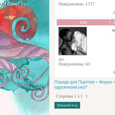
Повідомлень:
1717
sofa
Д
н
Повідомлень:
63
»
»
Поради для Підлітків
Форум
одружен(им,ою)?
Сторінка
1
з
1
1