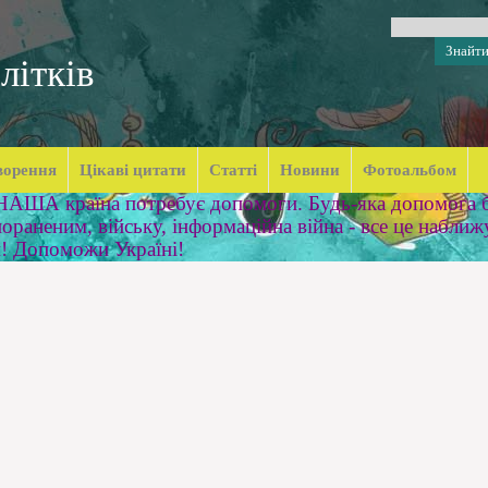
літків
ворення
Цікаві цитати
Статті
Новини
Фотоальбом
 НАША країна потребує допомоги. Будь-яка допомога б
ораненим, війську, інформаційна війна - все це наближ
м! Допоможи Україні!