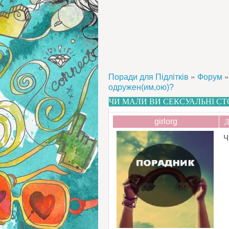
»
»
Поради для Підлітків
Форум
одружен(им,ою)?
ЧИ МАЛИ ВИ СЕКСУАЛЬНІ СТ
girlorg
Д
ч