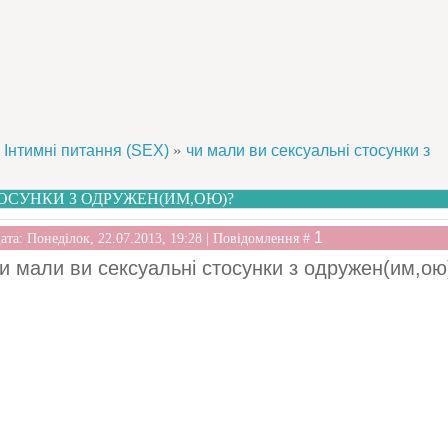
»
Інтимні питання (SEX)
чи мали ви сексуальні стосунки з
ОСУНКИ З ОДРУЖЕН(ИМ,ОЮ)?
1
ата: Понеділок, 22.07.2013, 19:28 | Повідомлення #
и мали ви сексуальні стосунки з одружен(им,ою