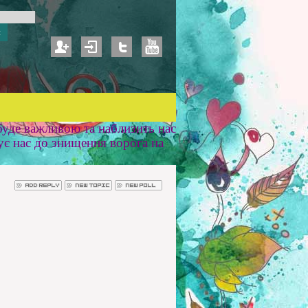
уде важливою та наблизить нас
ує нас до знищення ворога на