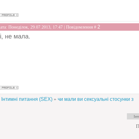
2
ата: Понеділок, 29.07.2013, 17:47 | Повідомлення #
і, не мала.
»
Інтимні питання (SEX)
чи мали ви сексуальні стосунки з
П