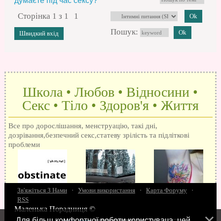
думаєте під час сексу?*
Сторінка
1
з
1
1
Пошук:
Школа • Любов • Відносини •
Секс • Тіло • Здоров'я • Життя
Все про дорослішання, менструацію, такі дні,
дозрівання,безпечний секс,статеву зрілість та підліткові
проблеми
Зв'яжіться З Нами
·
Умови використання
·
Карта Форуму
·
RSS
Маленька Порадниця ©
15 запитань про секс
Як досягти оргазм
Біль при сексі
Анальний секс
Про
Для більш комфортної роботи користувача, цей
поцілунки
Позбуваємось синців
завагітніти після першого разу
Хлопець хоче сексу
Як