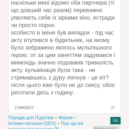
наскільки мені відомо оба партнера (ті
що довший час разом) переважно
уявляють себе із зірками кіно, естради
чи просто порно
особисто в мене був випадок - під час
акту втупився в будильник, на якому
було зображено якогось мультяшного
герою. от за цим заняттям задумався і
мимохідь значно подовжив тривалість
акту. кульмінація була така - не
стримавшись з дуру ляпнув - це кіт?
після цього вже було не до сексу, обоє
реготали десь з годину..
»
»
Поради для Підлітків
Форум
»
Інтимні питання (SEX)
Про що ви