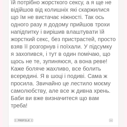
їй потрібно жорсткого сексу, а я ще не
відійшов від колишніх які скаржилися
що їм не вистачає ніжності. Так ось
одного разу я додому прийшов трохи
напідпитку і вирішив влаштувати їй
жорсткий секс, без пристрастей, просто
взяв її розгорнув і поїхали. У підсумку
я захопився, і тут в один помічаю, що
щось не те, зупиняюся, а вона реве!
Каже боляче жахливо, все болить
всередині. Я в шоці і подиві. Сама ж
просила. Звичайно це лестило моєму
самолюбству, але все ж дивна хрень.
Баби ви вже визначитеся що вам
треба!