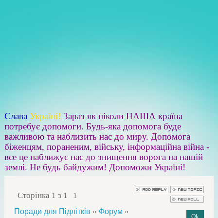
Слава
Україні!
Зараз як ніколи НАША країна
потребує допомоги. Будь-яка допомога буде
важливою та наблизить нас до миру. Допомога
біженцям, пораненим, війську, інформаційна війна -
все це наближує нас до знищення ворога на нашій
землі. Не будь байдужим! Допоможи Україні!
Сторінка
1
з
1
1
»
»
Поради для Підлітків
Форум