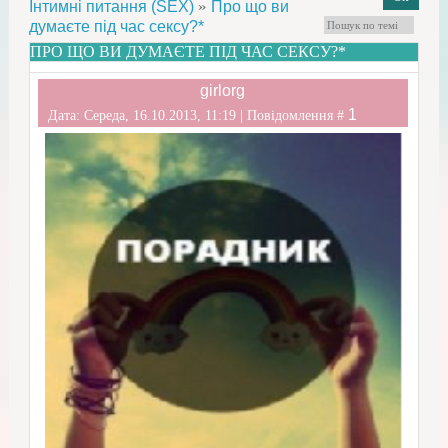
»
Інтимні питання (SEX)
Про що ви
думаєте під час сексу?*
ПРО ЩО ВИ ДУМАЄТЕ ПІД ЧАС СЕКСУ?*
girlorg
1
Дата: Середа, 16.10.2013, 11:19 | Повідомлення #