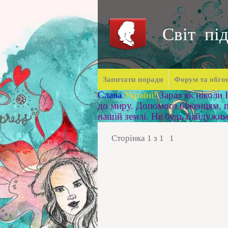
Світ під
Запитати поради
Форум та обго
Слава
Україні!
Зараз як ніколи
до миру. Допомога біженцям, п
нашій землі. Не будь байдужи
Сторінка
1
з
1
1