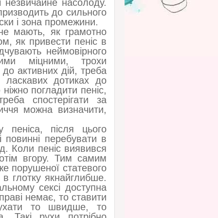
і незвичайне насолоду.
 призводить до сильного
оски і зона промежини.
 не мають, як грамотно
м, як привести пеніс в
ідчувають неймовірного
ими міцними, трохи
до активних дій, треба
х ласкавих дотиках до
 ніжно погладити пеніс,
треба спостерігати за
личчя можна визначити,
 пеніса, після цього
і повинні перебувати в
д. Коли пеніс виявився
потім вгору. Тим самим
вже порушеної статевого
 в глотку якнайглибше.
альному сексі доступна
справі немає, то ставити
ухати то швидше, то
а. Такі рухи потрібно