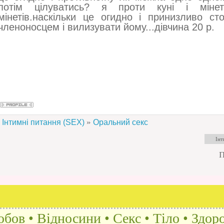
потім цілуватись? я проти куні і мінет
мінетів.наскільки це огидно і принизливо ст
членоносцем і вилизувати йому...дівчина 20 р.
»
Інтимні питання (SEX)
Оральний секс
П
бов • Відносини • Секс • Тіло • Здоро