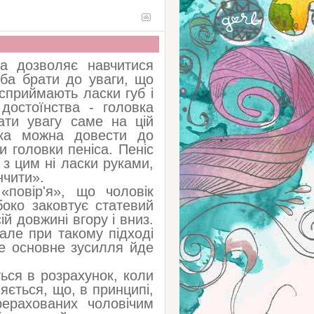
ка дозволяє навчитися
ба брати до уваги, що
 сприймають ласки губ і
достоїнства - головка
ати увагу саме на цій
віка можна довести до
 головки пеніса. Пеніс
у з цим ні ласки руками,
інчити».
«повір'я», що чоловік
боко заковтує статевий
й довжині вгору і вниз.
але при такому підході
се основне зусилля йде
ться в розрахунок, коли
яється, що, в принципі,
ерахованих чоловічим