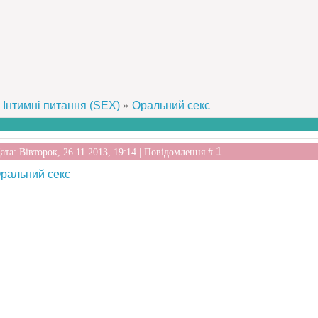
»
Інтимні питання (SEX)
Оральний секс
1
ата: Вівторок, 26.11.2013, 19:14 | Повідомлення #
ральний секс