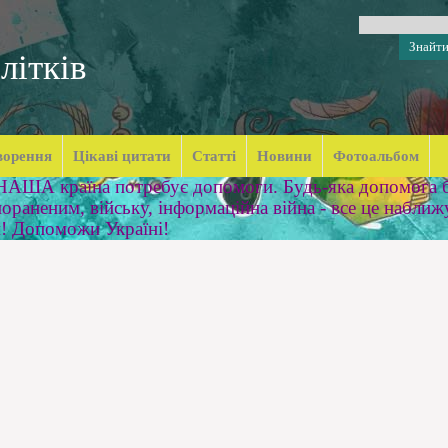
літків
ворення
Цікаві цитати
Статті
Новини
Фотоальбом
 НАША країна потребує допомоги. Будь-яка допомога б
ораненим, війську, інформаційна війна - все це наближ
м! Допоможи Україні!