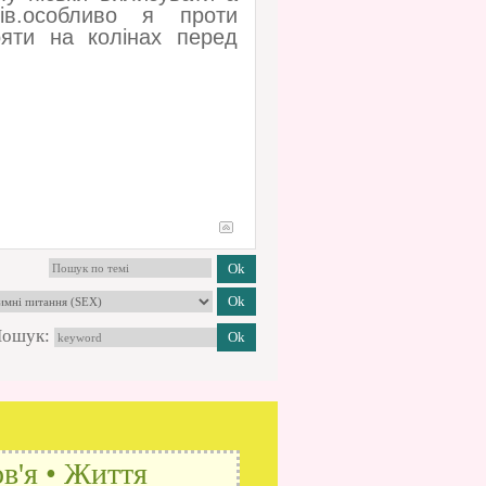
ів.особливо я проти
ояти на колінах перед
ошук:
в'я • Життя