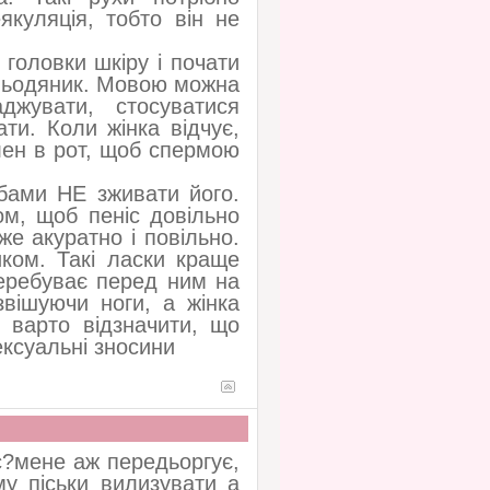
якуляція, тобто він не
 головки шкіру і почати
о льодяник. Мовою можна
джувати, стосуватися
ти. Коли жінка відчує,
лен в рот, щоб спермою
убами НЕ зживати його.
ом, щоб пеніс довільно
же акуратно і повільно.
ком. Такі ласки краще
 перебуває перед ним на
звішуючи ноги, а жінка
і варто відзначити, що
ексуальні зносини
с?мене аж передьоргує,
у піськи вилизувати а