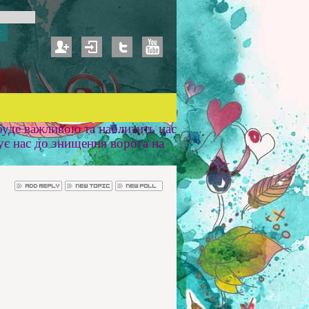
уде важливою та наблизить нас
ує нас до знищення ворога на