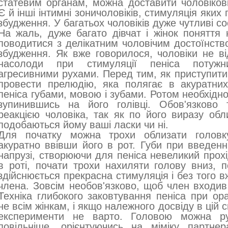
статевим органам, можна доставити чоловіков
Є й інші інтимні зоничоловіків, стимуляція яких
збудження. У багатьох чоловіків дуже чутливі с
На жаль, дуже багато дівчат і жінок поняття
поводитися з делікатним чоловічим достоїнство
збудження. Як вже говорилося, чоловіки не в
насолоди при стимуляції пеніса потужн
агресивними рухами. Перед тим, як приступити 
провести прелюдію, яка полягає в акуратни
пеніса губами, мовою і зубами. Ротом необхідно
зупинившись на його голівці. Обов'язково 
реакцією чоловіка, так як по його виразу об
подобаються йому ваші ласки чи ні.
Для початку можна трохи облизати головку
акуратно ввівши його в рот. Губи при введенн
напрузі, створюючи для пеніса невеликий прохі
в роті, почати трохи нахиляти голову вниз, 
здійснюється прекрасна стимуляція і без того 
члена. Зовсім необов'язково, щоб член входив
Техніка глибокого заковтування пеніса при ор
не всім жінкам, і якщо належного досвіду в цій 
експерименти не варто. Головою можна р
повільніше, орієнтуючись на міміку партнер