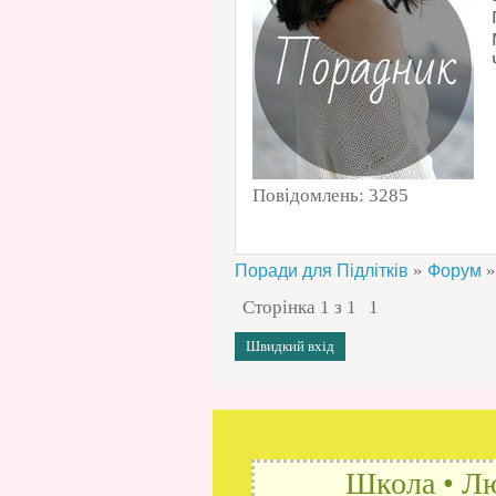
Повідомлень:
3285
»
»
Поради для Підлітків
Форум
Сторінка
1
з
1
1
Школа • Лю