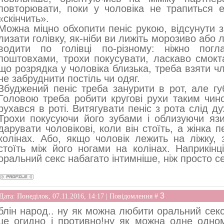
повторювати, поки у чоловіка не трапиться е
«скінчить».
Можна міцно обхопити пеніс рукою, відсунути з
лизати голівку, як-ніби ви лижіть морозиво аб
водити по голівці по-різному: ніжно погла
поштовхами, трохи покусувати, ласкаво смокта
що розрядка у чоловіка близька, треба взяти ч
не забруднити постіль чи одяг.
Збуджений пеніс треба занурити в рот, але г
Головою треба робити кругові рухи таким чин
рухався в роті. Витягувати пеніс з рота слід ду
Трохи покусуючи його зубами і облизуючи язи
дарувати чоловікові, коли він стоїть, а жінка
колінах. Або, якщо чоловік лежить на ліжку, 
стоїть між його ногами на колінах. Наприкінц
оральний секс набагато інтимніше, ніж просто с
3
Дата: Понеділок, 07.11.2016, 14:17 | Повідомлення #
блін народ.. ну як можна любити оральний сек
це огидно і противно!ну як можна одне одном