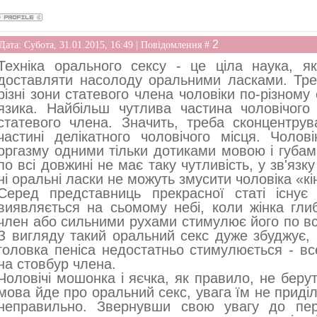
2
Дата: Субота, 31.01.2015, 16:49 | Повідомлення #
Техніка орального сексу - це ціла наука, я
доставляти насолоду оральними ласками. Тре
різні зони статевого члена чоловіки по-різному
язика. Найбільш чутлива частина чоловічого 
статевого члена. Значить, треба сконцентрув
частині делікатного чоловічого місця. Чоло
оргазму одними тільки дотиками мовою і губами
по всі довжині не має таку чутливість, у зв'язк
ні оральні ласки не можуть змусити чоловіка «к
Серед представниць прекрасної статі існує 
виявляється на сьомому небі, коли жінка гли
член або сильними рухами стимулює його по всі
З вигляду такий оральний секс дуже збуджує, 
головка пеніса недостатньо стимулюється - в
на стовбур члена.
Чоловічі мошонка і яєчка, як правило, не беру
мова йде про оральний секс, увага їм не приділ
неправильно. Звернувши свою увагу до пер