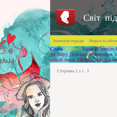
Світ під
Запитати поради
Форум та обго
Слава
Україні!
Зараз як ніколи
до миру. Допомога біженцям, п
нашій землі. Не будь байдужи
Сторінка
1
з
1
1