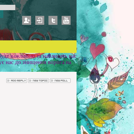
уде важливою та наблизить нас
ує нас до знищення ворога на