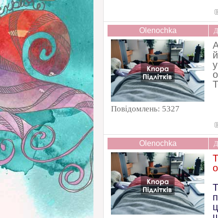
Olenochka
Д
А
й
у
о
Т
Повідомлень:
5327
Olenochka
Д
Т
о
Т
п
ц
щ