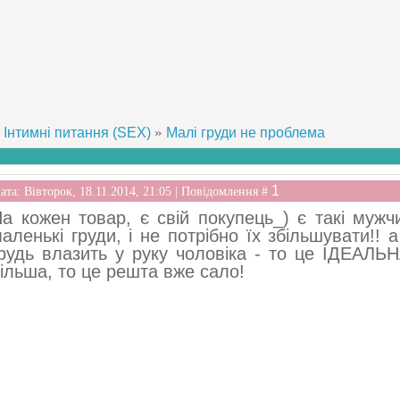
»
Інтимні питання (SEX)
Малі груди не проблема
1
ата: Вівторок, 18.11.2014, 21:05 | Повідомлення #
а кожен товар, є свій покупець_) є такі муж
аленькі груди, і не потрібно їх збільшувати!! 
рудь влазить у руку чоловіка - то це ІДЕАЛЬ
ільша, то це решта вже сало!