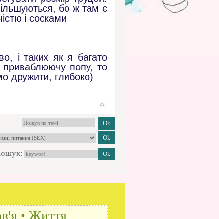
більшуються, бо ж там є
істю і сосками
о, і таких як я багато
у приваблюючу попу, то
мо дружити, глибоко)
ошук:
в'я • Життя