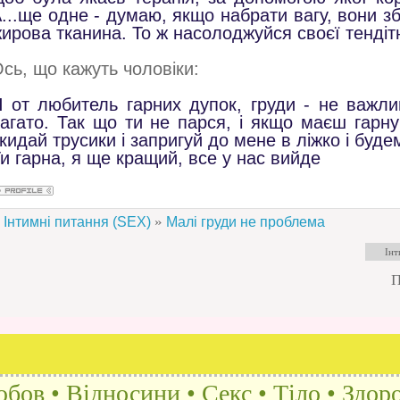
...ще одне - думаю, якщо набрати вагу, вони з
ирова тканина. То ж насолоджуйся своєї тендітн
сь, що кажуть чоловіки:
 от любитель гарних дупок, груди - не важлив
агато. Так що ти не парся, і якщо маєш гарн
кидай трусики і запригуй до мене в ліжко і буде
и гарна, я ще кращий, все у нас вийде
»
Інтимні питання (SEX)
Малі груди не проблема
П
бов • Відносини • Секс • Тіло • Здоро