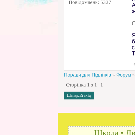
Повідомлень:
5327
А
ж
О
Я
б
с
Т
»
»
Поради для Підлітків
Форум
Сторінка
1
з
1
1
Школа • Лю