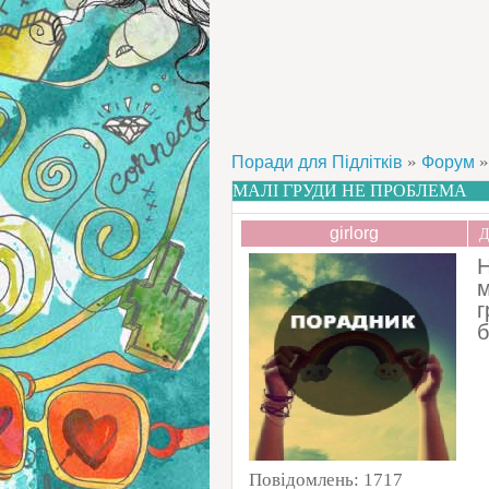
»
»
Поради для Підлітків
Форум
МАЛІ ГРУДИ НЕ ПРОБЛЕМА
girlorg
Д
Н
м
г
б
Повідомлень:
1717