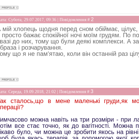
2
ата: Субота, 29.07.2017, 09:36 | Повідомлення #
 мій хлопець щодня перед сном обіймає, цілує, з
 просто бажає спокійної ночі моїм грудям. По по
вазі до них, тому що були деякі комплекси. А зар
браза і розчарування.
ому що я не пам'ятаю, коли він останній раз ціл
3
ата: Середа, 19.09.2018, 21:02 | Повідомлення #
ак сталось,що в мене маленькі груди,як м
перації?
имчасово можна навіть на три розміри - при ла
отім все стає точно, як до вагітності. Можна 
ікаво було, чи можна це зробити якось на рівні
об була якась терапія, за допомогою якої кор