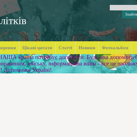
літків
ворення
Цікаві цитати
Статті
Новини
Фотоальбом
 НАША країна потребує допомоги. Будь-яка допомога б
ораненим, війську, інформаційна війна - все це наближ
м! Допоможи Україні!