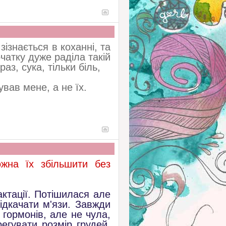
ізнається в коханні, та
чатку дуже раділа такій
аз, сука, тільки біль,
ував мене, а не їх.
ожна їх збільшити без
ктації. Потішилася
але
підкачати м'язи. Завжди
 гормонів, але не чула,
егувати розмір грудей.