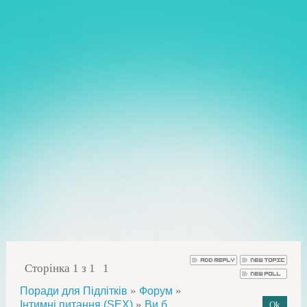
Сторінка
1
з
1
1
»
»
Поради для Підлітків
Форум
»
Інтимні питання (SEX)
Ви б