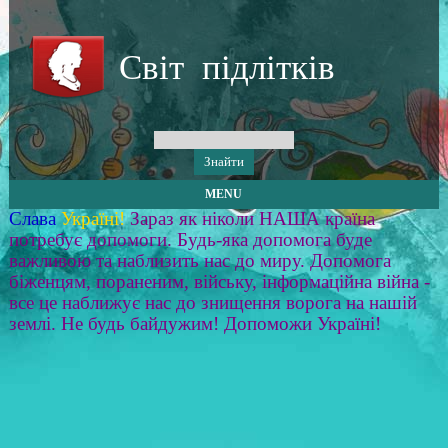
Світ підлітків
MENU
Слава
Україні!
Зараз як ніколи НАША країна
потребує допомоги. Будь-яка допомога буде
важливою та наблизить нас до миру. Допомога
біженцям, пораненим, війську, інформаційна війна -
все це наближує нас до знищення ворога на нашій
землі. Не будь байдужим! Допоможи Україні!