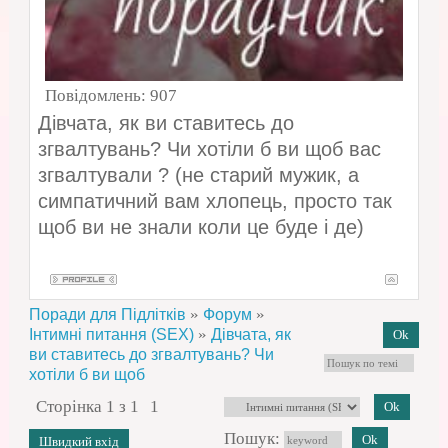
Повідомлень:
907
Дівчата, як ви ставитесь до
згвалтувань? Чи хотіли б ви щоб вас
згвалтували ? (не старий мужик, а
симпатичний вам хлопець, просто так
щоб ви не знали коли це буде і де)
»
»
Поради для Підлітків
Форум
»
Інтимні питання (SEX)
Дівчата, як
ви ставитесь до згвалтувань? Чи
хотіли б ви щоб
Сторінка
1
з
1
1
Пошук: