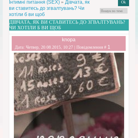
»
Інтимні питання (SEX)
Дівчата, як
ви ставитесь до згвалтувань? Чи
хотіли б ви щоб
ДІВЧАТА, ЯК ВИ СТАВИТЕСЬ ДО ЗГВАЛТУВАНЬ?
ЧИ ХОТІЛИ Б ВИ ЩОБ
knopa
1
Дата: Четвер, 20.08.2015, 10:27 | Повідомлення #