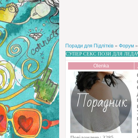
»
»
Поради для Підлітків
Форум
СУПЕР СЕКС ПОЗИ ДЛЯ ЛЕДА
Olenka
Повідомлень:
3285