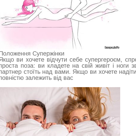
Положення Супержінки
Якщо ви хочете відчути себе супергероєм, спр
проста поза: ви кладете на свій живіт і ноги 
партнер стоїть над вами. Якщо ви хочете надіт
повністю залежить від вас