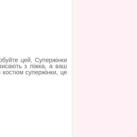
обуйте цей. Супержінки
звисають з ліжка, а ваш
и костюм супержінки, це