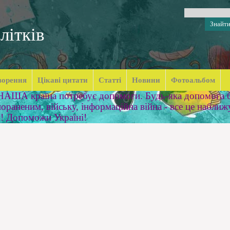
літків
ворення
Цікаві цитати
Статті
Новини
Фотоальбом
 НАША країна потребує допомоги. Будь-яка допомога б
ораненим, війську, інформаційна війна - все це наближ
м! Допоможи Україні!