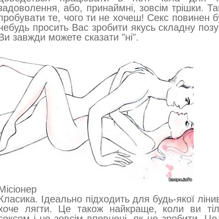
задоволення, або, принаймні, зовсім трішки. Т
пробувати те, чого ти не хочеш! Секс повинен 
небудь просить Вас зробити якусь складну позу
Ви завжди можете сказати "ні".
Місіонер
Класика. Ідеально підходить для будь-якої лінив
хоче лягти. Це також найкраще, коли ви ті
сексом і не зовсім впевнені, як це зробити. Ц