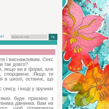
чат
ти і виснажливим. Секс
и так довго?
о, якщо ви в формі, але
с, спорцмени. Якщо ти
я в школі, останнє, що
сексу, і іноді у зручних
 яких буде приємно з
інива дівчинка. Вам не
ого, щоб отримувати