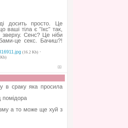
ді досить просто. Це
 ваші тіла є "Ікс" так,
 зверху. Сенс? Це ніби
бами-це секс. Бачиш?!
·
316911.jpg
(16.2 Kb)
 Kb)
у в сраку яка просила
ід помідора
ізму а то може ще хуй з