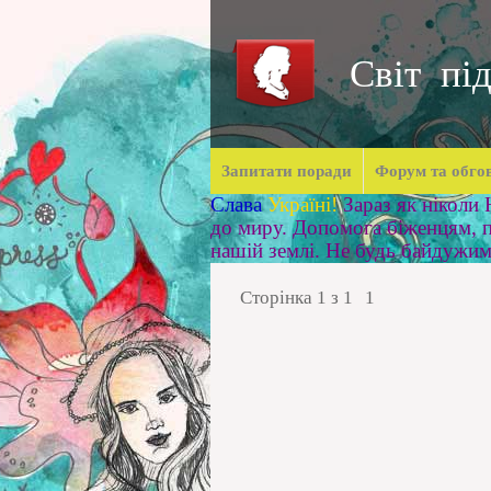
Світ під
Запитати поради
Форум та обго
Слава
Україні!
Зараз як ніколи
до миру. Допомога біженцям, п
нашій землі. Не будь байдужи
Сторінка
1
з
1
1