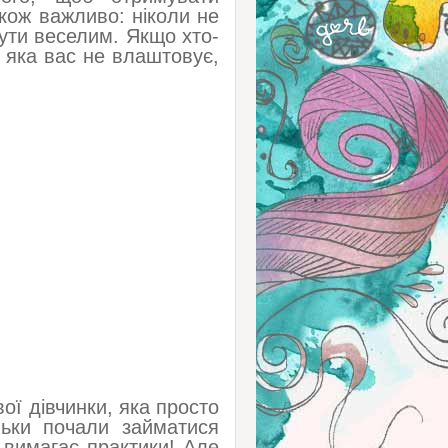
акож важливо: ніколи не
бути веселим. Якщо хто-
 яка вас не влаштовує,
ої дівчинки, яка просто
льки почали займатися
е вимагає практики! Але