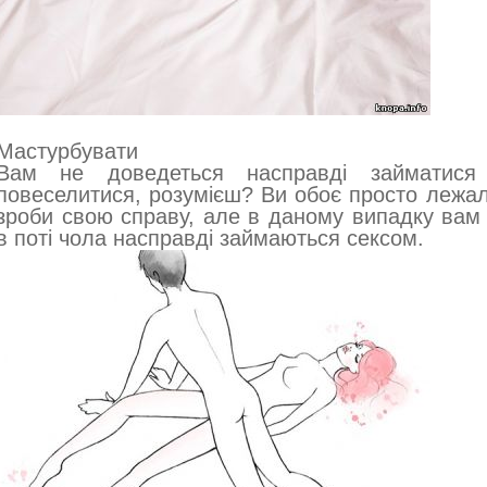
Мастурбувати
Вам не доведеться насправді займатися
повеселитися, розумієш? Ви обоє просто лежал
зроби свою справу, але в даному випадку вам
в поті чола насправді займаються сексом.