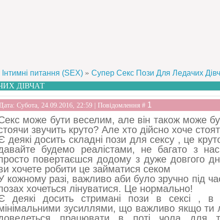
»
Інтимні питання (SEX)
Супер Секс Пози Для Ледачих Дів
ЧИХ ДІВЧАТ
1
Дата: Субота, 24.09.2016, 22:59 | Повідомлення #
Секс може бути веселим, але він також може бу
стоячи звучить круто? Але хто дійсно хоче стоят
Є деякі досить складні пози для сексу , це крут
давайте будемо реалістами, не багато з на
просто повертаєшся додому з дуже довгого дн
ви хочете робити це займатися секом
У кожному разі, важливо аби було зручно під час 
позах хочеться лінуватися. Це нормально!
Є деякі досить стримані пози в сексі , в
мінімальними зусиллями, що важливо якщо ти л
доведеться працювати в поті чола для т