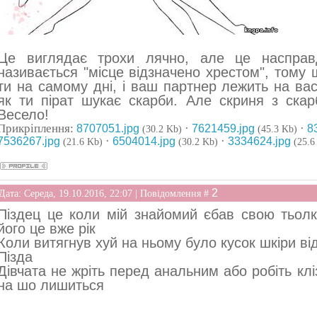
Це виглядає трохи лячно, але це насправ
називається "місце відзначено хрестом", тому що
ти на самому дні, і ваш партнер лежить на вас
як ти пірат шукає скарби. Але скриня з скар
Весело!
Прикріплення:
·
·
8707051.jpg
7621459.jpg
8
(30.2 Kb)
(45.3 Kb)
·
·
7536267.jpg
6504014.jpg
3334624.jpg
(21.6 Kb)
(30.2 Kb)
(25.6
2
Дата: Середа, 19.10.2016, 22:07 | Повідомлення #
Піздец це коли мій знайомий єбав свою тьолк
його це вже рік
Коли витягнув хуй на ньому було кусок шкіри в
Пізда
Дівчата не жріть перед анальним або робіть кл
на шо лишиться