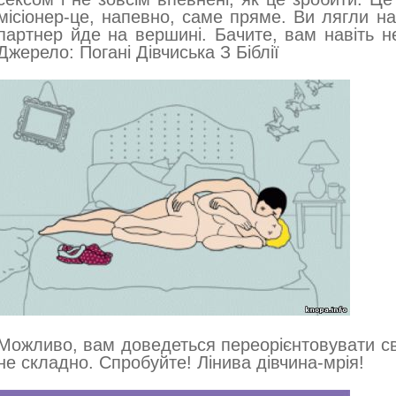
місіонер-це, напевно, саме пряме. Ви лягли на
партнер йде на вершині. Бачите, вам навіть н
Джерело: Погані Дівчиська З Біблії
Можливо, вам доведеться переорієнтовувати сво
не складно. Спробуйте! Лінива дівчина-мрія!