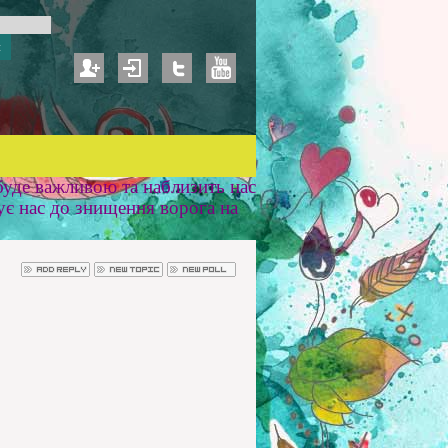
уде важливою та наблизить нас
ує нас до знищення ворога на