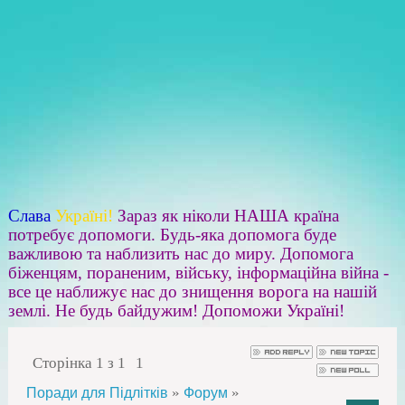
Слава
Україні!
Зараз як ніколи НАША країна
потребує допомоги. Будь-яка допомога буде
важливою та наблизить нас до миру. Допомога
біженцям, пораненим, війську, інформаційна війна -
все це наближує нас до знищення ворога на нашій
землі. Не будь байдужим! Допоможи Україні!
Сторінка
1
з
1
1
»
»
Поради для Підлітків
Форум