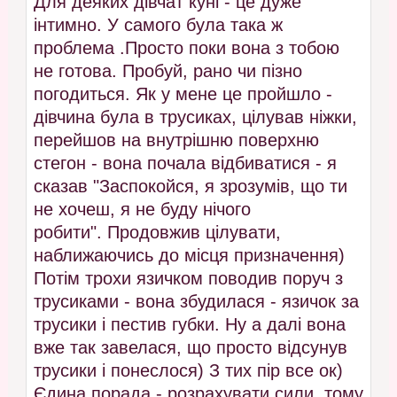
Для деяких дівчат куні - це дуже
інтимно. У самого була така ж
проблема .Просто поки вона з тобою
не готова. Пробуй, рано чи пізно
погодиться. Як у мене це пройшло -
дівчина була в трусиках, цілував ніжки,
перейшов на внутрішню поверхню
стегон - вона почала відбиватися - я
сказав "Заспокойся, я зрозумів, що ти
не хочеш, я не буду нічого
робити". Продовжив цілувати,
наближаючись до місця призначення)
Потім трохи язичком поводив поруч з
трусиками - вона збудилася - язичок за
трусики і пестив губки.
Ну а далі вона
вже так завелася, що просто відсунув
трусики і понеслося) З тих пір все ок)
Єдина порада - розрахувати сили, тому