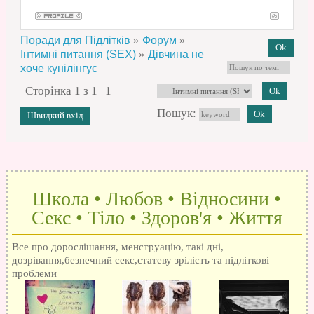
»
»
Поради для Підлітків
Форум
»
Інтимні питання (SEX)
Дівчина не
хоче кунілінгус
Сторінка
1
з
1
1
Пошук:
Школа • Любов • Відносини •
Секс • Тіло • Здоров'я • Життя
Все про дорослішання, менструацію, такі дні,
дозрівання,безпечний секс,статеву зрілість та підліткові
проблеми