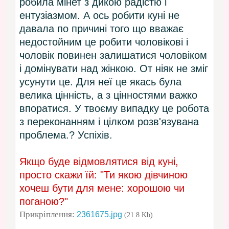
робила мінет з дикою радістю і
ентузіазмом. А ось робити куні не
давала по причині того що вважає
недостойним це робити чоловікові і
чоловік повинен залишатися чоловіком
і домінувати над жінкою. От ніяк не зміг
усунути це. Для неї це якась була
велика цінність, а з цінностями важко
впоратися. У твоєму випадку це робота
з переконанням і цілком розв'язувана
проблема.? Успіхів.
Якщо буде відмовлятися від куні,
просто скажи їй: "Ти якою дівчиною
хочеш бути для мене: хорошою чи
поганою?"
Прикріплення:
2361675.jpg
(21.8 Kb)