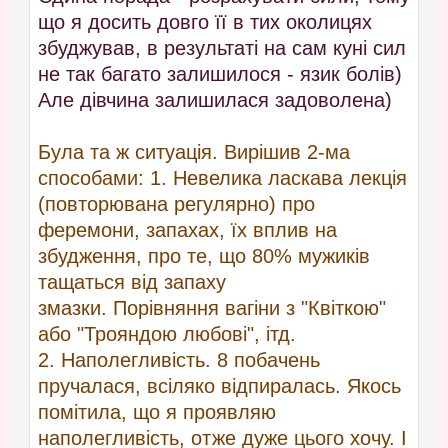
що я досить довго її в тих околицях
збуджував, в результаті на сам куні сил
не так багато залишилося - язик болів)
Але дівчина залишилася задоволена)
Була та ж ситуація. Вирішив 2-ма
способами: 1. Невелика ласкава лекція
(повторювана регулярно) про
феремони, запахах, їх вплив на
збудження, про те, що 80% мужиків
тащаться від запаху
змазки. Порівняння вагіни з "Квіткою"
або "Трояндою любові", ітд.
2. Наполегливість. 8 побачень
пручалася, всіляко відпиралась. Якось
помітила, що я проявляю
наполегливість, отже дуже цього хочу. І