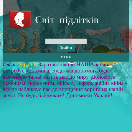
Світ підлітків
MENU
Слава
Україні!
Зараз як ніколи НАША країна
потребує допомоги. Будь-яка допомога буде
важливою та наблизить нас до миру. Допомога
біженцям, пораненим, війську, інформаційна війна -
все це наближує нас до знищення ворога на нашій
землі. Не будь байдужим! Допоможи Україні!