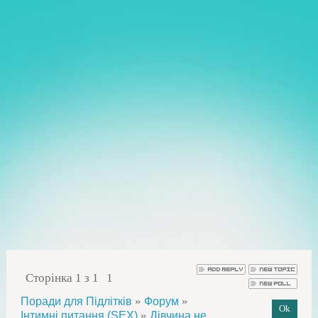
Сторінка
1
з
1
1
»
»
Поради для Підлітків
Форум
»
Інтимні питання (SEX)
Дівчина не