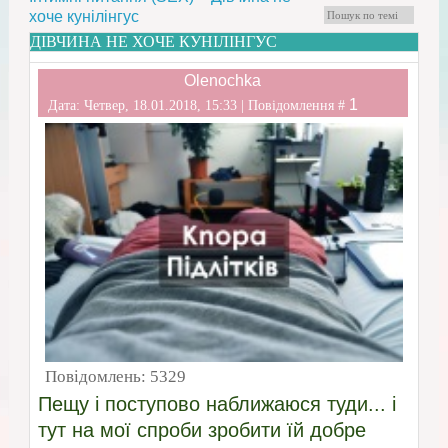
хоче кунілінгус
ДІВЧИНА НЕ ХОЧЕ КУНІЛІНГУС
Olenochka
1
Дата: Четвер, 18.01.2018, 15:33 | Повідомлення #
Повідомлень:
5329
Пещу і поступово наближаюся туди... і
тут на мої спроби зробити їй добре