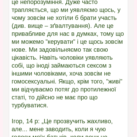
це непорозуміння. Дуже часто
трапляється, що ми уявляємо щось, у
чому зовсім не хотіли б брати участь
(див. вище – зґвалтування). Але це
привабливе для нас в думках, тому що
ми можемо "керувати" і це щось зовсім
нове. Ми задовільняємо так свою
цікавість. Навіть чоловіки уявляють
собі, що іноді займаються сексом з
іншими чоловіками, хоча зовсім не
гомосексуальні. Якщо, крім того, "живі"
ми відчуваємо потяг до протилежної
статі, то дійсно не має про що
турбуватися.
Ігор, 14 р: „Це прозвучить жахливо,
але... мене заводить, коли я чую
голоси моїх батьків, коли вони це