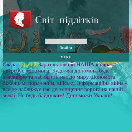
Світ підлітків
MENU
Слава
Україні!
Зараз як ніколи НАША країна
потребує допомоги. Будь-яка допомога буде
важливою та наблизить нас до миру. Допомога
біженцям, пораненим, війську, інформаційна війна -
все це наближує нас до знищення ворога на нашій
землі. Не будь байдужим! Допоможи Україні!