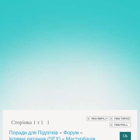
Сторінка
1
з
1
1
»
»
Поради для Підлітків
Форум
»
Інтимні питання (SEX)
Мастурбація