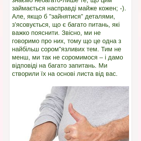
знаємо небагато-лише те, що цим
займається насправді майже кожен; -).
Але, якщо б "зайнятися" деталями,
з'ясовується, що є багато питань, які
важко пояснити. Звісно, ми не
говоримо про них, тому що це одна з
найбільш сором"язливих тем. Тим не
менш, ми так не соромимося – і дамо
відповіді на багато запитань. Ми
створили їх на основі листа від вас.