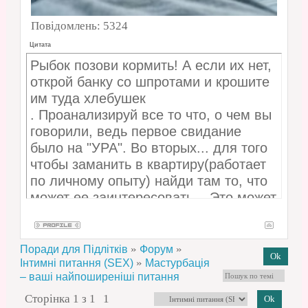
Повідомлень:
5324
Цитата
Рыбок позови кормить! А если их нет,
открой банку со шпротами и крошите
им туда хлебушек
. Проанализируй все то что, о чем вы
говорили, ведь первое свидание
было на "УРА". Во вторых... для того
чтобы заманить в квартиру(работает
по личному опыту) найди там то, что
может ее заинтересовать... Это может
быть что угодно... вышивки мамы,
диски с ..., книги, какая то инфа в
инете... Без разницы... В моем случае
»
»
Поради для Підлітків
Форум
сработал предлог посмотреть на мою
»
Інтимні питання (SEX)
Мастурбація
– ваші найпоширеніші питання
кошку :)... Если уж завел - дай ей
немного времени освоится,
Сторінка
1
з
1
1