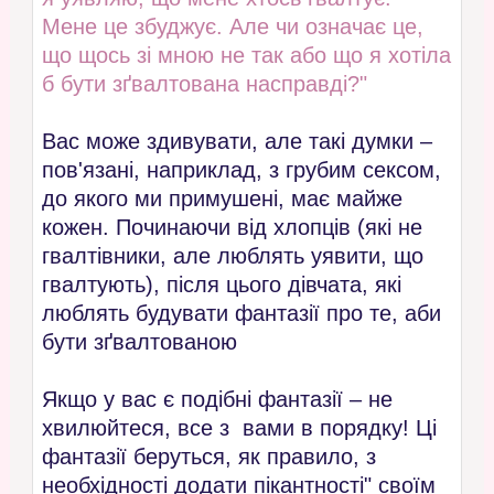
Мене це збуджує. Але чи означає це,
що щось зі мною не так або що я хотіла
б бути зґвалтована насправді?"
Вас може здивувати, але такі думки –
пов'язані, наприклад, з грубим сексом,
до якого ми примушені, має майже
кожен. Починаючи від хлопців (які не
гвалтівники, але люблять уявити, що
гвалтують), після цього дівчата, які
люблять будувати фантазії про те, аби
бути зґвалтованою
Якщо у вас є подібні фантазії – не
хвилюйтеся, все з вами в порядку! Ці
фантазії беруться, як правило, з
необхідності додати пікантності" своїм