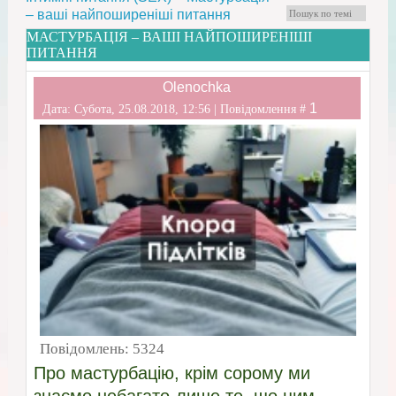
– ваші найпоширеніші питання
МАСТУРБАЦІЯ – ВАШІ НАЙПОШИРЕНІШІ
ПИТАННЯ
Olenochka
1
Дата: Субота, 25.08.2018, 12:56 | Повідомлення #
Повідомлень:
5324
Про мастурбацію, крім сорому ми