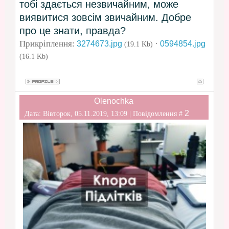
тобі здається незвичайним, може
виявитися зовсім звичайним. Добре
про це знати, правда?
Прикріплення:
·
3274673.jpg
0594854.jpg
(19.1 Kb)
(16.1 Kb)
Olenochka
2
Дата: Вівторок, 05.11.2019, 13:09 | Повідомлення #