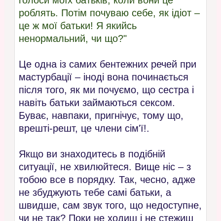
роблять. Потім почуваю себе, як ідіот –
це ж мої батьки! Я якийсь
ненормальний, чи що?"
Це одна із самих бентежних речей при
мастурбації – іноді вона починається
після того, як ми почуємо, що сестра і
навіть батьки займаються сексом.
Буває, навпаки, пригнічує, тому що,
врешті-решт, це члени сім'ї!.
Якщо ви знаходитесь в подібній
ситуації, не хвилюйтеся. Вище ніс – з
тобою все в порядку. Так, чесно, адже
не збуджують тебе самі батьки, а
швидше, сам звук того, що недоступне,
чи не так? Поки не ходиш і не стежиш