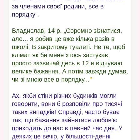
за членами своєї родини, все в
порядку .
Владислав, 14 р. „Соромно зізнатися,
але... я робив це вже кілька разів в
школі. В закритому туалеті. Не те, щоб
клімат як би мене хтось застукав,
просто зазвичай десь в 12 я відчуваю
велике бажання. А потім завжди думав,
чи зі мною все в порядку...
"
Ах, якби стіни різних будинків могли
говорити, вони б розповіли про тисячі
таких випадків! Справді, часто буває
так, що бажання зайнятися любов'ю
приходить до нас в певний час дня. У
деяких це вечір, у більшості-денні