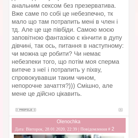
анальним сексом без презерватива.
Вже саме по собі це небезпечно, тк
мало що там потрапить мені в член і
тд. Але це ще півбіди. Самою моєю
заповітною фантазією є кінчити в дупу
дівчині, так ось, питання в наступному:
чи можна це робити? Чи немає
небезпеки того, що потім моя сперма
витече з неї і потрапить у піхву,
спровокувавши таким чином,
непорочне зачаття?))) Смішно, але
мене це дійсно цікавить.
Olenochka
2
Дата: Вівторок, 28.01.2020, 22:39 | Повідомлення #