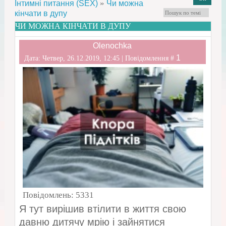
»
Інтимні питання (SEX)
Чи можна
кінчати в дупу
ЧИ МОЖНА КІНЧАТИ В ДУПУ
Olenochka
1
Дата: Четвер, 26.12.2019, 12:45 | Повідомлення #
Повідомлень:
5331
Я тут вирішив втілити в життя свою
давню дитячу мрію і зайнятися