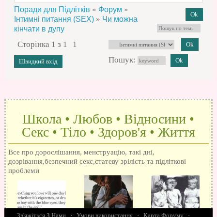
»
»
Поради для Підлітків
Форум
»
Інтимні питання (SEX)
Чи можна
кінчати в дупу
Сторінка
1
з
1
1
Пошук:
Школа • Любов • Відносини •
Секс • Тіло • Здоров'я • Життя
Все про дорослішання, менструацію, такі дні,
дозрівання,безпечний секс,статеву зрілість та підліткові
проблеми
Зв'яжіться З Нами
·
Умови використання
·
Карта Форуму
·