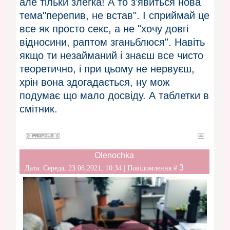
але тільки злегка! А то з'явиться нова
тема"перепив, не встав". І сприймай це
все як просто секс, а не "хочу довгі
відносини, раптом зганьблюся". Навіть
якщо ти незайманий і знаєш все чисто
теоретично, і при цьому не нервуєш,
хрін вона здогадається, ну мож
подумає що мало досвіду. А таблетки в
смітник.
Olenochka
3
Дата: Середа, 23.06.2021, 10:34 | Повідомлення #