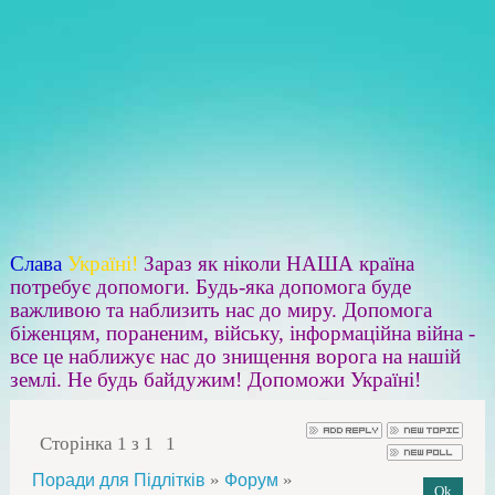
Слава
Україні!
Зараз як ніколи НАША країна
потребує допомоги. Будь-яка допомога буде
важливою та наблизить нас до миру. Допомога
біженцям, пораненим, війську, інформаційна війна -
все це наближує нас до знищення ворога на нашій
землі. Не будь байдужим! Допоможи Україні!
Сторінка
1
з
1
1
»
»
Поради для Підлітків
Форум