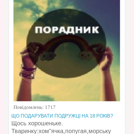
Повідомлень:
1717
ЩО ПОДАРУВАТИ ПОДРУЖЦІ НА 18 РОКІВ?
Щось хорошеньке.
Тваринку:хом"ячка,попугая,морську