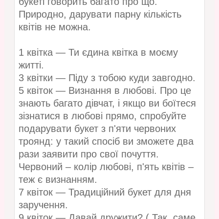
букеті говорить багато про що.
Природно, дарувати парну кількість
квітів не можна.
1 квітка — Ти єдина квітка в моєму
житті.
3 квітки — Піду з тобою куди завгодно.
5 квіток — Визнання в любові. Про це
знають багато дівчат, і якщо ви боїтеся
зізнатися в любові прямо, спробуйте
подарувати букет з п'яти червоних
троянд: у такий спосіб ви зможете два
рази заявити про свої почуття.
Червоний – колір любові, п'ять квітів –
теж є визнанням.
7 квіток — Традиційний букет для дня
заручення.
9 квіток — Давай дружити? ( Так, саме