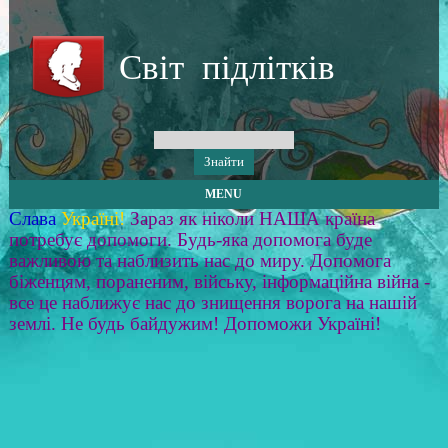
Світ підлітків
MENU
Слава
Україні!
Зараз як ніколи НАША країна
потребує допомоги. Будь-яка допомога буде
важливою та наблизить нас до миру. Допомога
біженцям, пораненим, війську, інформаційна війна -
все це наближує нас до знищення ворога на нашій
землі. Не будь байдужим! Допоможи Україні!