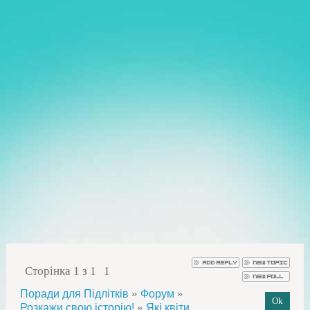
Сторінка
1
з
1
1
»
»
Поради для Підлітків
Форум
»
Розкажи свою історію!
Які квіти