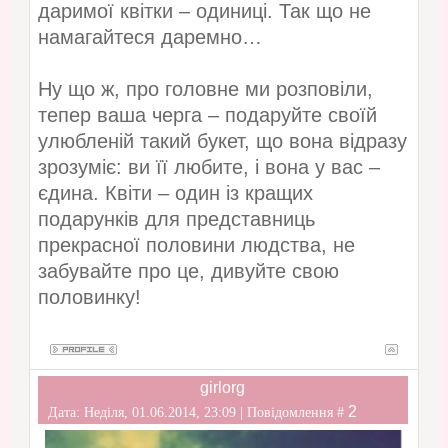
даримої квітки – одиниці. Так що не
намагайтеся даремно…
Ну що ж, про головне ми розповіли,
тепер ваша черга – подаруйте своїй
улюбленій такий букет, що вона відразу
зрозуміє: ви її любите, і вона у вас –
єдина. Квіти – один із кращих
подарунків для представниць
прекрасної половини людства, не
забувайте про це, дивуйте свою
половинку!
girlorg
2
Дата: Неділя, 01.06.2014, 23:09 | Повідомлення #