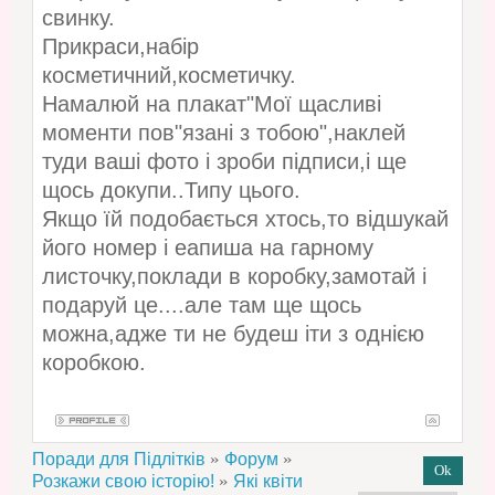
свинку.
Прикраси,набір
косметичний,косметичку.
Намалюй на плакат"Мої щасливі
моменти пов"язані з тобою",наклей
туди ваші фото і зроби підписи,і ще
щось докупи..Типу цього.
Якщо їй подобається хтось,то відшукай
його номер і еапиша на гарному
листочку,поклади в коробку,замотай і
подаруй це....але там ще щось
можна,адже ти не будеш іти з однією
коробкою.
»
»
Поради для Підлітків
Форум
»
Розкажи свою історію!
Які квіти