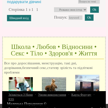
подарувати дівчині
Сторінка
1
з
1
1
Пошук:
Школа • Любов • Відносини •
Секс • Тіло • Здоров'я • Життя
Все про дорослішання, менструацію, такі дні,
дозрівання,безпечний секс,статеву зрілість та підліткові
проблеми
Зв'яжіться З Нами
·
Умови використання
·
Карта Форуму
·
RSS
Маленька Порадниця ©
15 запитань про секс
Як досягти оргазм
Біль при сексі
Анальний секс
Про