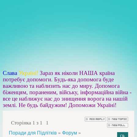
Слава
Україні!
Зараз як ніколи НАША країна
потребує допомоги. Будь-яка допомога буде
важливою та наблизить нас до миру. Допомога
біженцям, пораненим, війську, інформаційна війна -
все це наближує нас до знищення ворога на нашій
землі. Не будь байдужим! Допоможи Україні!
Сторінка
1
з
1
1
»
»
Поради для Підлітків
Форум