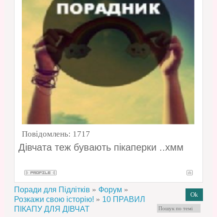
Повідомлень:
1717
Дівчата теж бувають пікаперки ..хмм
»
»
Поради для Підлітків
Форум
»
Розкажи свою історію!
10 ПРАВИЛ
ПІКАПУ ДЛЯ ДІВЧАТ