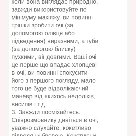
коли вона виглядає природно,
завжди використовуйте по
мінімуму макіяжу, ви повинні
трішки зробити очі (за
допомогою олівця або
підведення) виразними, а губи
(за допомогою блиску)
пухкими, вії довгими. Ваші очі
це перше що впадає хлопцеві
в очі, ви повинні спокусити
його з першого погляду, мало
того це буде відволікаючий
маневр від якихось недоліків,
висипів і т.д.
3. Завжди посміхайтесь.
Співрозмовнику дивіться в очі,
уважно слухайте, кокетливо
підводячи бровою. Кокетуючи,