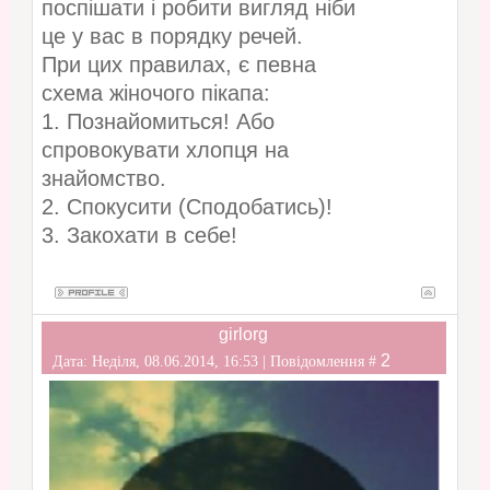
поспішати і робити вигляд ніби
це у вас в порядку речей.
При цих правилах, є певна
схема жіночого пікапа:
1. Познайомиться! Або
спровокувати хлопця на
знайомство.
2. Спокусити (Сподобатись)!
3. Закохати в себе!
girlorg
2
Дата: Неділя, 08.06.2014, 16:53 | Повідомлення #