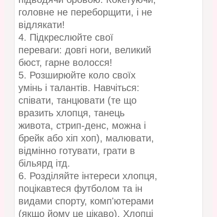
головне не переборщити, і не
відлякати!
4. Підкреслюйте свої
переваги: ​​довгі ноги, великий
бюст, гарне волосся!
5. Розширюйте коло своїх
умінь і талантів. Навчіться:
співати, танцювати (те що
вразить хлопця, танець
живота, стрип-денс, можна і
брейк або хіп хоп), малювати,
відмінно готувати, грати в
більярд ітд.
6. Розділяйте інтереси хлопця,
поцікавтеся футболом та ін
видами спорту, комп'ютерами
(якщо йому це цікаво). Хлопці