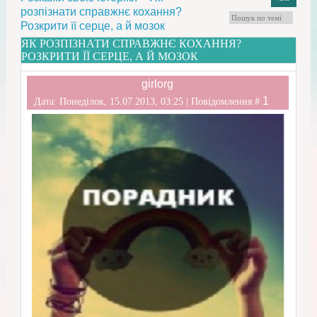
розпізнати справжнє кохання?
Розкрити її серце, а й мозок
ЯК РОЗПІЗНАТИ СПРАВЖНЄ КОХАННЯ?
РОЗКРИТИ ЇЇ СЕРЦЕ, А Й МОЗОК
girlorg
1
Дата: Понеділок, 15.07.2013, 03:25 | Повідомлення #