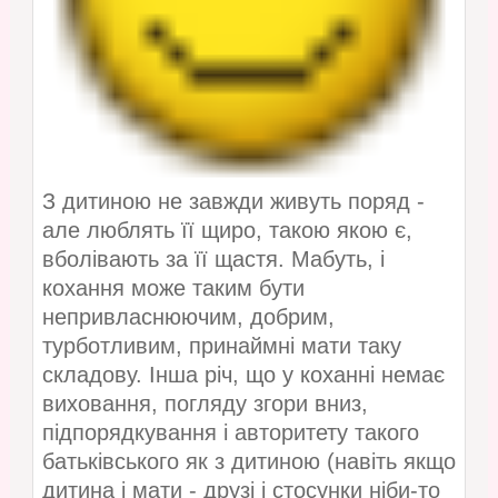
З дитиною не завжди живуть поряд -
але люблять її щиро, такою якою є,
вболівають за її щастя. Мабуть, і
кохання може таким бути
непривласнюючим, добрим,
турботливим, принаймні мати таку
складову. Інша річ, що у коханні немає
виховання, погляду згори вниз,
підпорядкування і авторитету такого
батьківського як з дитиною (навіть якщо
дитина і мати - друзі і стосунки ніби-то