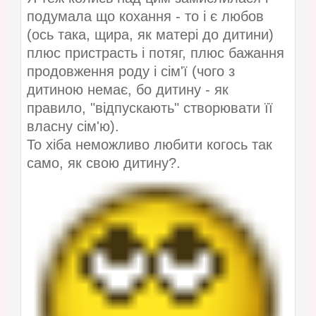
подумала що кохання - то і є любов
(ось така, щира, як матері до дитини)
плюс пристрасть і потяг, плюс бажання
продовження роду і сім'ї (чого з
дитиною немає, бо дитину - як
правило, "відпускають" створювати її
власну сім'ю).
То хіба неможливо любити когось так
само, як свою дитину?.