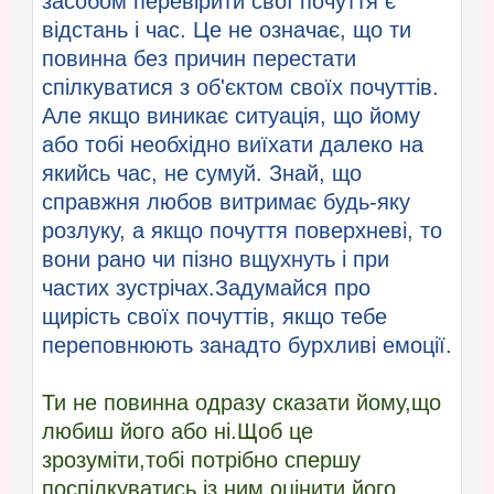
засобом перевірити свої почуття є
відстань і час. Це не означає, що ти
повинна без причин перестати
спілкуватися з об'єктом своїх почуттів.
Але якщо виникає ситуація, що йому
або тобі необхідно виїхати далеко на
якийсь час, не сумуй. Знай, що
справжня любов витримає будь-яку
розлуку, а якщо почуття поверхневі, то
вони рано чи пізно вщухнуть і при
частих зустрічах.Задумайся про
щирість своїх почуттів, якщо тебе
переповнюють занадто бурхливі емоції.
Ти не повинна одразу сказати йому,що
любиш його або ні.Щоб це
зрозуміти,тобі потрібно спершу
поспілкуватись із ним,оцінити його