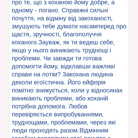
про те, що з коханою йому добре, а
одному - погано. Справжні сильні
почуття, на відміну від закоханості,
змушують тебе думати насамперед про
щастя, зручності, благополуччя
коханого.Зауваж, як ти ведеш себе,
якщо у нього виникають труднощі і
проблеми. Чи завжди ти готова
допомогти йому, відклавши важливі
справи на потім? Закохана людина
деколи егоїстична. Його ейфорія
помітно знижується, коли у відносинах
виникають проблеми, або коханій
потрібна допомога. Любов
перевіряється випробуваннями,
труднощами, проблемами, через які
люди проходять разом.Відмінним