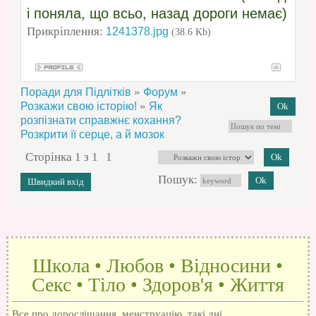
і поняла, що всьо, назад дороги немає)
Прикріплення:
1241378.jpg
(38.6 Kb)
»
»
Поради для Підлітків
Форум
»
Розкажи свою історію!
Як
розпізнати справжнє кохання?
Розкрити її серце, а й мозок
Сторінка
1
з
1
1
Пошук:
Школа • Любов • Відносини •
Секс • Тіло • Здоров'я • Життя
Все про дорослішання, менструацію, такі дні,