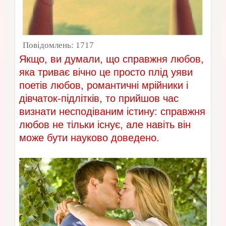
Повідомлень:
1717
Якщо, ви думали, що справжня любов,
яка триває вічно це просто плід уяви
поетів любов, романтичні мрійники і
дівчаток-підлітків, то прийшов час
визнати несподіваним істину: справжня
любов не тільки існує, але навіть він
може бути науково доведено.