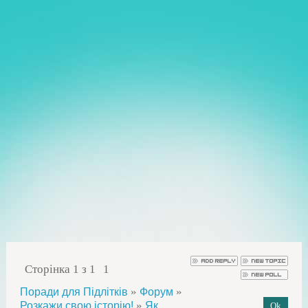
Сторінка
1
з
1
1
»
»
Поради для Підлітків
Форум
»
Розкажи свою історію!
Як