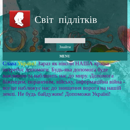
Світ підлітків
MENU
Слава
Україні!
Зараз як ніколи НАША країна
потребує допомоги. Будь-яка допомога буде
важливою та наблизить нас до миру. Допомога
біженцям, пораненим, війську, інформаційна війна -
все це наближує нас до знищення ворога на нашій
землі. Не будь байдужим! Допоможи Україні!