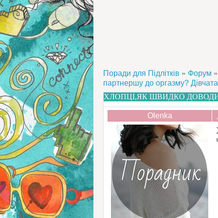
»
»
Поради для Підлітків
Форум
партнершу до оргазму? Дівчата
ХЛОПЦІ,ЯК ШВИДКО ДОВОДИ
Olenka