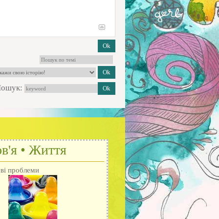
ошук:
в'я • Життя
ові проблеми