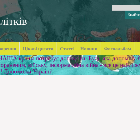
літків
ворення
Цікаві цитати
Статті
Новини
Фотоальбом
 НАША країна потребує допомоги. Будь-яка допомога б
ораненим, війську, інформаційна війна - все це наближ
м! Допоможи Україні!