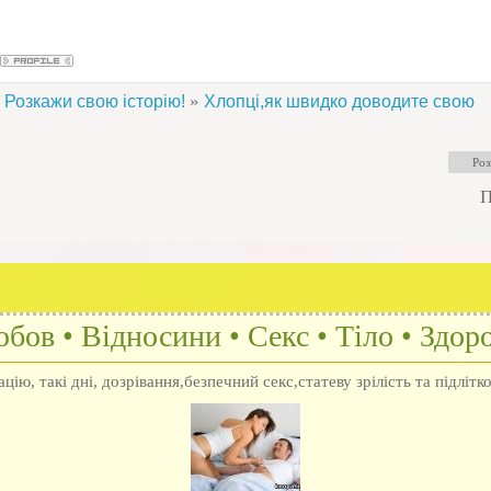
»
Розкажи свою історію!
Хлопці,як швидко доводите свою
П
бов • Відносини • Секс • Тіло • Здоро
ію, такі дні, дозрівання,безпечний секс,статеву зрілість та підлітк