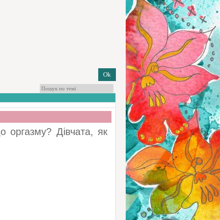
 оргазму? Дівчата, як