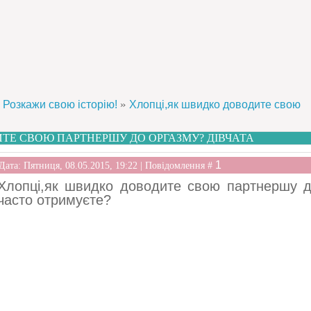
»
Розкажи свою історію!
Хлопці,як швидко доводите свою
ТЕ СВОЮ ПАРТНЕРШУ ДО ОРГАЗМУ? ДІВЧАТА
1
Дата: Пятниця, 08.05.2015, 19:22 | Повідомлення #
Хлопці,як швидко доводите свою партнершу до
часто отримуєте?