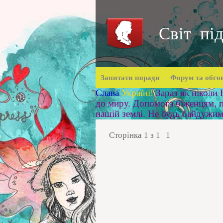
Світ під
Запитати поради
Форум та обго
Слава
Україні!
Зараз як ніколи
до миру. Допомога біженцям, п
нашій землі. Не будь байдужи
Сторінка
1
з
1
1