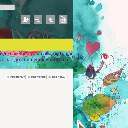
уде важливою та наблизить нас
ує нас до знищення ворога на