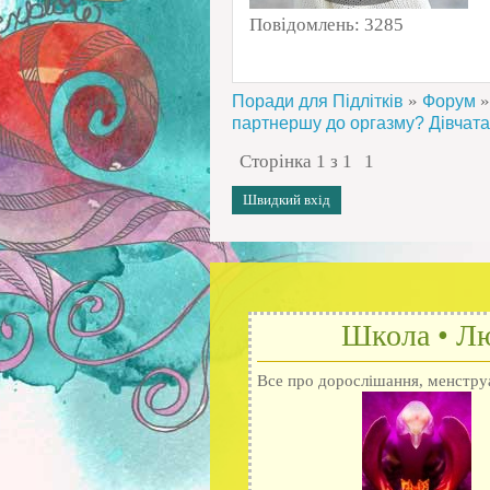
Повідомлень:
3285
»
»
Поради для Підлітків
Форум
партнершу до оргазму? Дівчата
Сторінка
1
з
1
1
Школа • Лю
Все про дорослішання, менструац