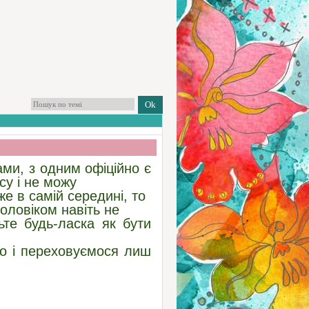
ми, з одним офіційно є
осу і не можу
же в самій середині, то
оловіком навіть не
те будь-ласка як бути
го і переховуємося лиш