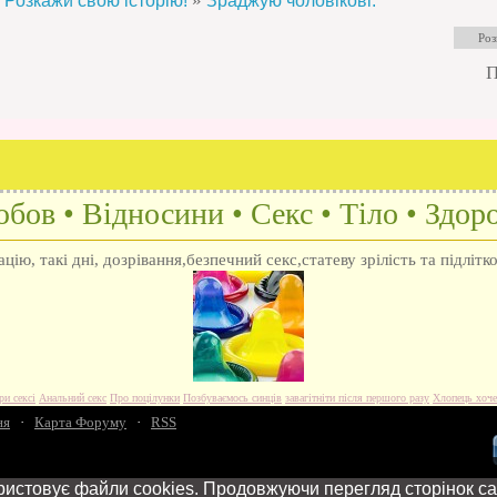
»
Розкажи свою історію!
Зраджую чоловікові.
П
бов • Відносини • Секс • Тіло • Здоро
ію, такі дні, дозрівання,безпечний секс,статеву зрілість та підлітк
ри сексі
Анальний секс
Про поцілунки
Позбуваємось синців
завагітніти після першого разу
Хлопець хоче
ня
·
Карта Форуму
·
RSS
ристовує файли cookies. Продовжуючи перегляд сторінок са