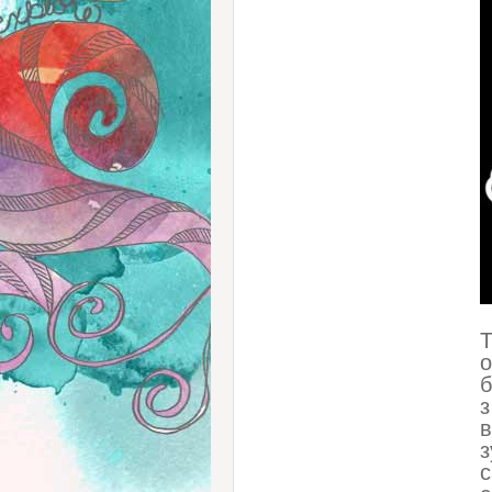
Т
о
б
з
с