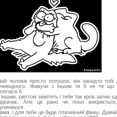
вій чоловік просто лопушок, він занадто тобі 
чевидного. Живучи з іншим ти б не те що 
оялася б
 іншим, раптом замітить і тебе так кров залиє щ
відкачає. Але це рано чи пізно викриєтьс
зупинишся
ама, і для тебе це буде плачевний фініш. Думай