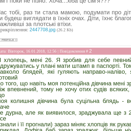
ім'ї поки не пізно. Хоча...хіба це сім'я???
ас тобі, раз ти стала мамою, подумати про діт
и будеш виглядати в їхніх очах. Діти, їхнє благ
ажливіші за плотські втіхи.
рикріплення:
2447708.jpg
(26.2 Kb)
2
ата: Вівторок, 16.01.2018, 12:56 | Повідомлення #
 хлопець, мені 26. Я зробив для себе певний
дружуватись у плані мати штамп в паспорті. То
авколо блядей, які гуляють направо-наліво,
отовий
о того, що навіть моя потенційна дівчина мені з
іж впевнений, тому не хочу отих судів всяких,
що
оя колишня дівчина була суцільна блядь - в
аче
е дурна, але як виявилося, зраджувала ще з 2
се
знали і її прогнали) зараз міняє хлопців як рук
риклад. Дофіга баб зараз зраджує, більше ні