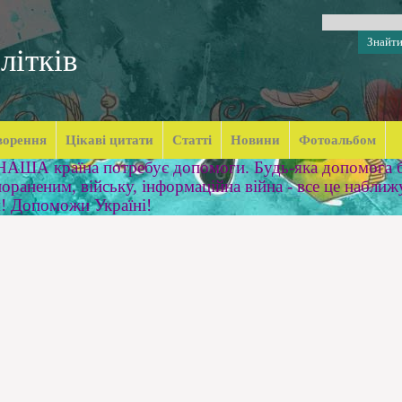
літків
ворення
Цікаві цитати
Статті
Новини
Фотоальбом
 НАША країна потребує допомоги. Будь-яка допомога б
ораненим, війську, інформаційна війна - все це наближ
м! Допоможи Україні!