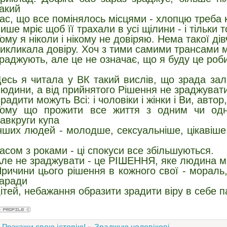
акий
ас, що все помінялось місцями - хлопцю треба к
ише мріє щоб її трахали в усі щілини - і тільки
ому я ніколи і нікому не довіряю. Нема такої ді
икликала довіру. Хоч з тими самими трансами м
раджують, але це не означає, що я буду це роби
есь я читала у ВК такий вислів, що зрада зал
юдини, а від прийнятого Рішення не зраджуват
радити можуть Всі: і чоловіки і жінки і Ви, автор,
Тому що прожити все життя з одним чи од
авкруги купа
нших людей - молодше, сексуальніше, цікавіше,
асом з роками - ці спокуси все збільшуються.
ле не зраджувати - це РІШЕННЯ, яке людина м
ричини цього рішення в кожного свої - мораль, 
аради
ітей, небажання образити зрадити віру в себе п