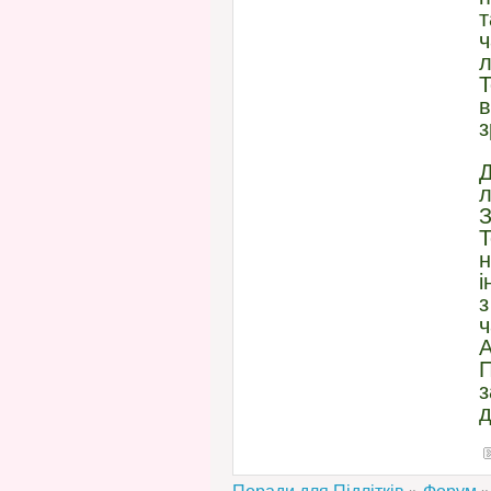
т
ч
л
Т
в
з
Д
л
З
н
і
з
ч
А
П
з
д