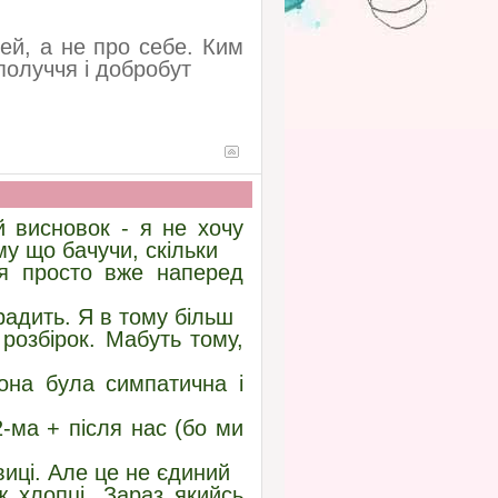
ей, а не про себе. Ким
ополуччя і добробут
 висновок - я не хочу
му що бачучи, скільки
 я просто вже наперед
радить. Я в тому більш
 розбірок. Мабуть тому,
она була симпатична і
-ма + після нас (бо ми
авиці. Але це не єдиний
ж хлопці. Зараз якийсь