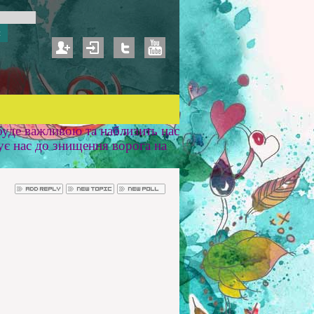
уде важливою та наблизить нас
ує нас до знищення ворога на