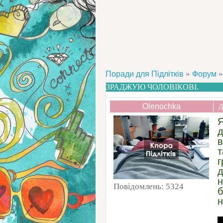
»
»
Поради для Підлітків
Форум
ЗРАДЖУЮ ЧОЛОВІКОВІ.
Olenochka
Д
Я
д
в
т
г
д
н
Повідомлень:
5324
б
н