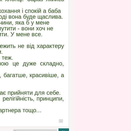
охання і спокій а баба
 тоді вона буде щаслива.
вчини, яка б у мене
утити - вони хоч не
ти. У мене все.
ежить не від характеру
и.
 теж.
ною це дуже складно,
 багатше, красивіше, а
ає прийняти для себе.
релігійність, принципи,
артнера тощо...