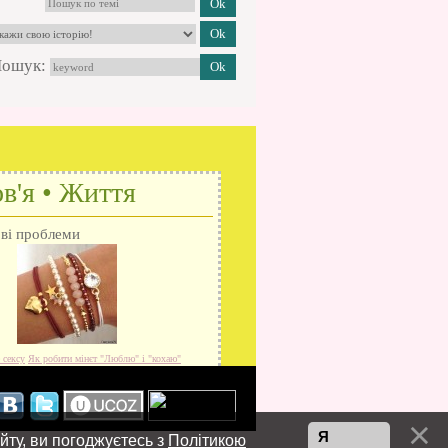
ошук:
в'я • Життя
ові проблеми
 сексу
Як робити мінєт
"Люблю" і "кохаю"
Я
йту, ви погоджуєтесь з
Політикою