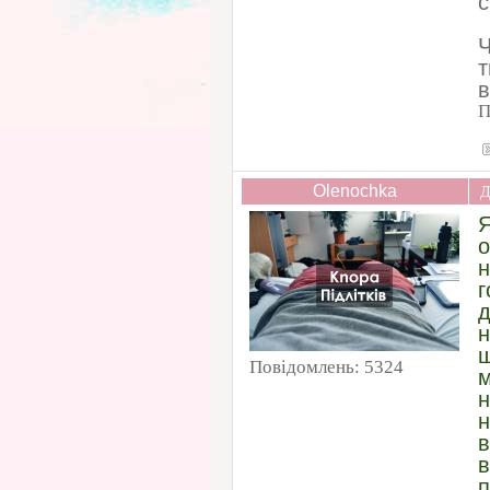
с
Ч
т
в
П
Olenochka
Д
Я
о
н
г
д
н
Повідомлень:
5324
м
н
н
в
в
п