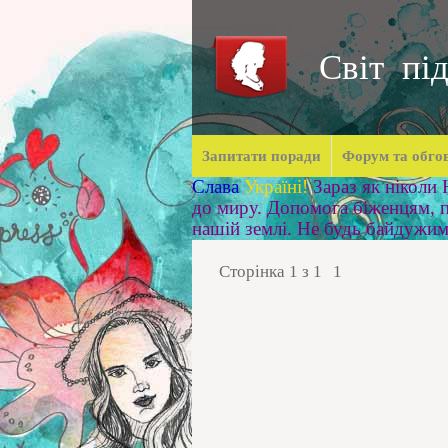
Світ під
Запитати поради
Форум та обго
Слава
Україні!
Зараз як ніколи
до миру. Допомога біженцям, п
нашій землі. Не будь байдужи
Сторінка
1
з
1
1