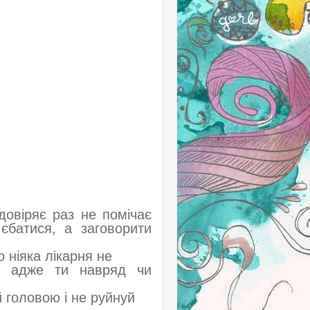
довіряє раз не помічає
єбатися, а заговорити
о ніяка лікарня не
я, адже ти навряд чи
 головою і не руйнуй