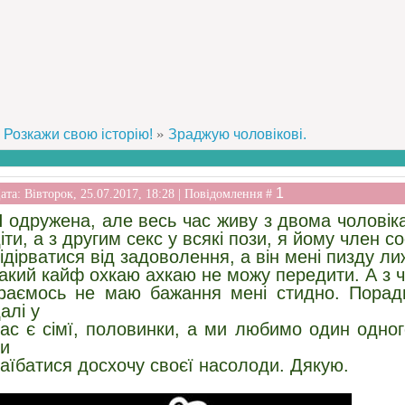
»
Розкажи свою історію!
Зраджую чоловікові.
1
ата: Вівторок, 25.07.2017, 18:28 | Повідомлення #
 одружена, але весь час живу з двома чоловіка
іти, а з другим секс у всякі пози, я йому член с
ідірватися від задоволення, а він мені пизду ли
акий кайф охкаю ахкаю не можу передити. А з ч
раємось не маю бажання мені стидно. Порадь
алі у
ас є сімї, половинки, а ми любимо один одно
и
аїбатися досхочу своєї насолоди. Дякую.