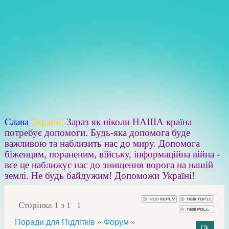
Слава
Україні!
Зараз як ніколи НАША країна
потребує допомоги. Будь-яка допомога буде
важливою та наблизить нас до миру. Допомога
біженцям, пораненим, війську, інформаційна війна -
все це наближує нас до знищення ворога на нашій
землі. Не будь байдужим! Допоможи Україні!
Сторінка
1
з
1
1
»
»
Поради для Підлітків
Форум