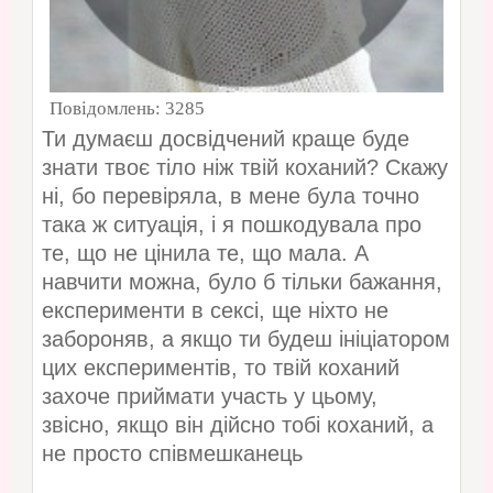
Повідомлень:
3285
Ти думаєш досвідчений краще буде
знати твоє тіло ніж твій коханий? Скажу
ні, бо перевіряла, в мене була точно
така ж ситуація, і я пошкодувала про
те, що не цінила те, що мала. А
навчити можна, було б тільки бажання,
експерименти в сексі, ще ніхто не
забороняв, а якщо ти будеш ініціатором
цих експериментів, то твій коханий
захоче приймати участь у цьому,
звісно, якщо він дійсно тобі коханий, а
не просто співмешканець