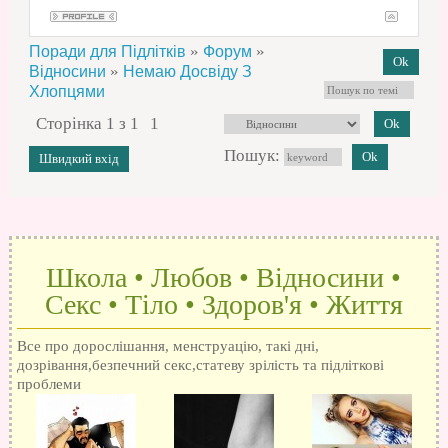
»
»
Поради для Підлітків
Форум
»
Відносини
Немаю Досвіду З
Хлопцями
Сторінка
1
з
1
1
Пошук:
Школа • Любов • Відносини •
Секс • Тіло • Здоров'я • Життя
Все про дорослішання, менструацію, такі дні,
дозрівання,безпечний секс,статеву зрілість та підліткові
проблеми