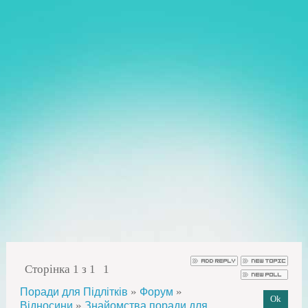
Сторінка
1
з
1
1
»
»
Поради для Підлітків
Форум
»
Відносини
Знайомства поради для