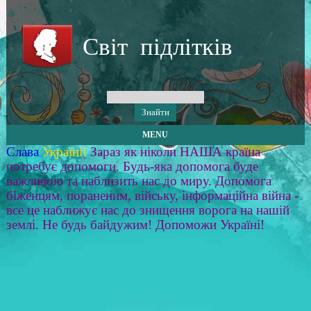
Світ підлітків
MENU
Слава
Україні!
Зараз як ніколи НАША країна
потребує допомоги. Будь-яка допомога буде
важливою та наблизить нас до миру. Допомога
біженцям, пораненим, війську, інформаційна війна -
все це наближує нас до знищення ворога на нашій
землі. Не будь байдужим! Допоможи Україні!