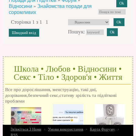
»
»
Поради для Підлітків
Форум
»
Відносини
Знайомства поради для
соромливих
Сторінка
1
з
1
1
Пошук:
Школа • Любов • Відносини •
Секс • Тіло • Здоров'я • Життя
Все про дорослішання, менструацію, такі дні,
дозрівання,безпечний секс,статеву зрілість та підліткові
проблеми
Зв'яжіться З Нами
·
Умови використання
·
Карта Форуму
·
RSS