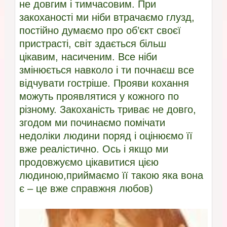
не довгим і тимчасовим. При
закоханості ми ніби втрачаємо глузд,
постійно думаємо про об’єкт своєї
пристрасті, світ здається більш
цікавим, насиченим. Все ніби
змінюється навколо і ти почнаєш все
відчувати гостріше. Прояви кохання
можуть проявлятися у кожного по
різному. Закоханість триває не довго,
згодом ми починаємо помічати
недоліки людини поряд і оцінюємо її
вже реалістично. Ось і якщо ми
продовжуємо цікавитися цією
людиною,приймаємо її такою яка вона
є – це вже справжня любов)