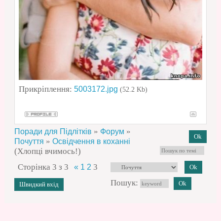
Прикріплення:
5003172.jpg
(52.2 Kb)
»
»
Поради для Підлітків
Форум
»
Почуття
Освідчення в коханні
(Хлопці вчимось!)
Сторінка
3
з
3
3
«
1
2
Пошук: