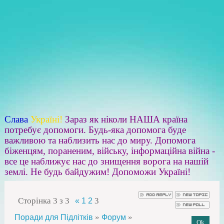
Слава
Україні!
Зараз як ніколи НАША країна
потребує допомоги. Будь-яка допомога буде
важливою та наблизить нас до миру. Допомога
біженцям, пораненим, війську, інформаційна війна -
все це наближує нас до знищення ворога на нашій
землі. Не будь байдужим! Допоможи Україні!
Сторінка
3
з
3
3
«
1
2
»
»
Поради для Підлітків
Форум