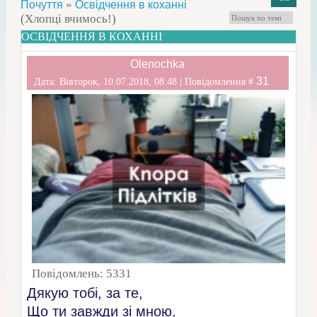
»
Почуття
Освідчення в коханні
(Хлопці вчимось!)
ОСВІДЧЕННЯ В КОХАННІ
Olenochka
31
Дата: Вівторок, 10.07.2018, 08:48 | Повідомлення #
Повідомлень:
5331
Дякую тобі, за те,
Що ти завжди зі мною,