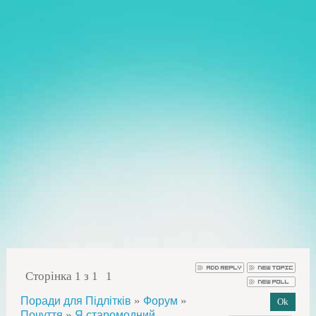
Сторінка
1
з
1
1
»
»
Поради для Підлітків
Форум
»
Почуття
Я старомодний