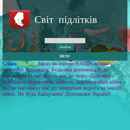
Світ підлітків
MENU
Слава
Україні!
Зараз як ніколи НАША країна
потребує допомоги. Будь-яка допомога буде
важливою та наблизить нас до миру. Допомога
біженцям, пораненим, війську, інформаційна війна -
все це наближує нас до знищення ворога на нашій
землі. Не будь байдужим! Допоможи Україні!