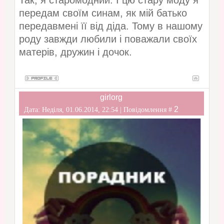
Так, я старомодний. І цю стару моду я
передам своїм синам, як мій батько
передавмені її від діда. Тому в нашому
роду завжди любили і поважали своїх
матерів, дружин і дочок.
girlorg
2
Дата: Неділя, 01.06.2014, 22:54 | Повідомлення #