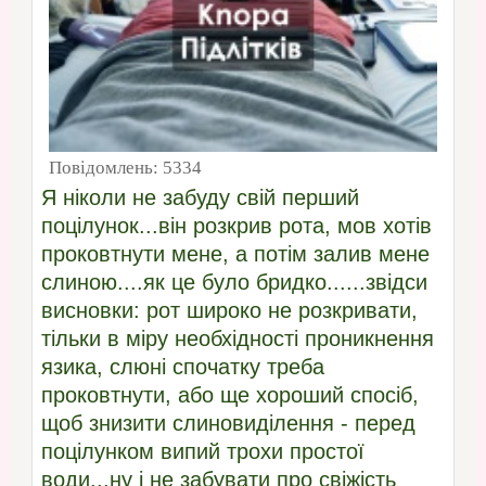
Повідомлень:
5334
Я ніколи не забуду свій перший
поцілунок...він розкрив рота, мов хотів
проковтнути мене, а потім залив мене
слиною....як це було бридко......звідси
висновки: рот широко не розкривати,
тільки в міру необхідності проникнення
язика, слюні спочатку треба
проковтнути, або ще хороший спосіб,
щоб знизити слиновиділення - перед
поцілунком випий трохи простої
води...ну і не забувати про свіжість