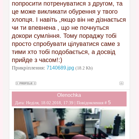
попросити потренуватися з другом, та
це може викликати обурення у твого
хлопця. І навіть ,якщо він не дізнається
чи ти впевнена , що не почнуться
докори сумління. Тому пораджу тобі
просто спробувати цілуватися саме з
тими хто тобі подобається, а досвід
прийде з часом!:)
Прикріплення:
7140689.jpg
(18.2 Kb)
Olenochka
5
Дата: Неділя, 18.02.2018, 17:39 | Повідомлення #