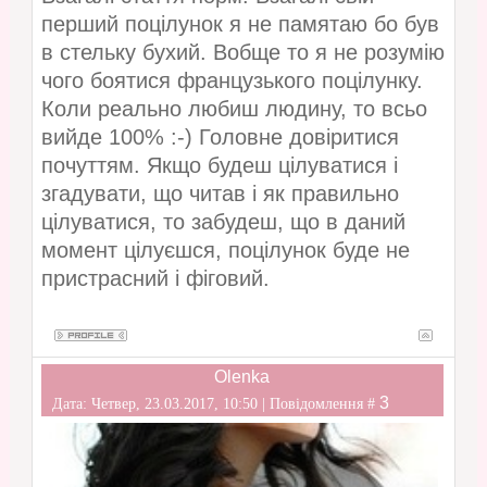
перший поцілунок я не памятаю бо був
в стельку бухий. Вобще то я не розумію
чого боятися французького поцілунку.
Коли реально любиш людину, то всьо
вийде 100% :-) Головне довіритися
почуттям. Якщо будеш цілуватися і
згадувати, що читав і як правильно
цілуватися, то забудеш, що в даний
момент цілуєшся, поцілунок буде не
пристрасний і фіговий.
Olenka
3
Дата: Четвер, 23.03.2017, 10:50 | Повідомлення #