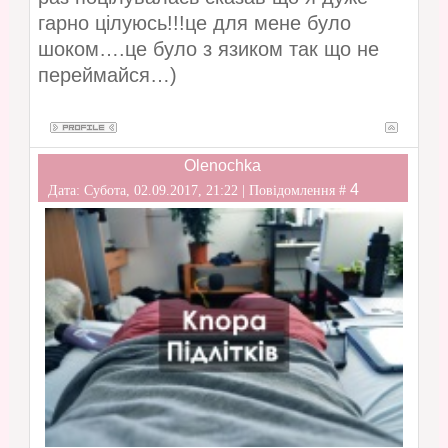
гарно цілуюсь!!!це для мене було
шоком….це було з язиком так що не
переймайся…)
Olenochka
4
Дата: Субота, 02.09.2017, 21:22 | Повідомлення #