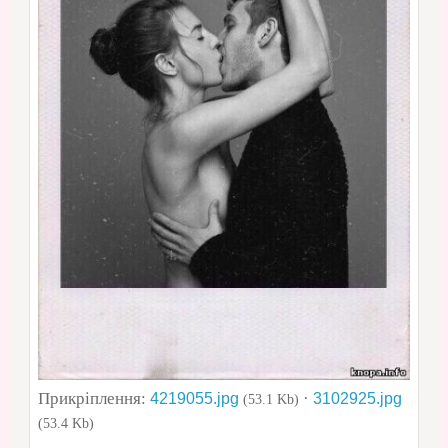
Прикріплення:
·
4219055.jpg
3102925.jpg
(53.1 Kb)
(53.4 Kb)