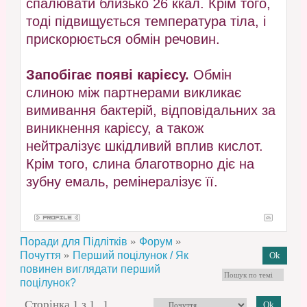
спалювати близько 26 ккал. Крім того,
тоді підвищується температура тіла, і
прискорюється обмін речовин.
Запобігає появі карієсу.
Обмін
слиною між партнерами викликає
вимивання бактерій, відповідальних за
виникнення карієсу, а також
нейтралізує шкідливий вплив кислот.
Крім того, слина благотворно діє на
зубну емаль, ремінералізує її.
»
»
Поради для Підлітків
Форум
»
Почуття
Перший поцілунок / Як
повинен виглядати перший
поцілунок?
Сторінка
1
з
1
1