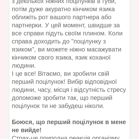
з декількох ніжних поцілунків в губи,
потім дуже акуратно кінчиком язика
оближіть рот вашого партнера або
партнерки. У цей момент, швидше за
все справи підуть своїм плином. Коли
справа доходить до "поцілунку з
язиком", ви можете ніжно масажувати
кінчиком свого язика, язик коханої
людини.
І це все! Вітаємо, ви зробили свій
перший поцілунок! Вибір відповідної
людини, часу, місця і відсутність стресу
допоможе зробити так, що перший
поцілунок ти не забудеш ніколи.
Боюся, що перший поцілунок в мене
не вийде!
Страх-це природна реакція організму