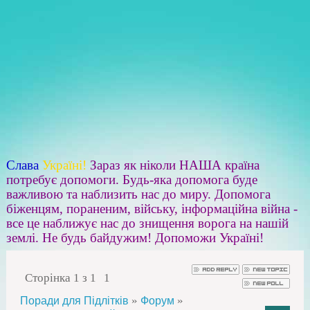
Слава
Україні!
Зараз як ніколи НАША країна
потребує допомоги. Будь-яка допомога буде
важливою та наблизить нас до миру. Допомога
біженцям, пораненим, війську, інформаційна війна -
все це наближує нас до знищення ворога на нашій
землі. Не будь байдужим! Допоможи Україні!
Сторінка
1
з
1
1
»
»
Поради для Підлітків
Форум