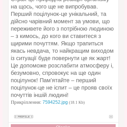
на щось, чого ще не випробував.
Перший поцілунок-це унікальний, та
дійсно чарівний момент за умови, що
переживете його з потрібною людиною
– з кимось, до кого ви ставитеся з
щирими почуттям. Якщо трапиться
якась невдача, то найкращим виходом
із ситуації буде повернути це як жарт!
Це допоможе розслабити атмосферу і,
безумовно, спровокує на ще один
поцілунок! Пам'ятайте – перший
поцілунок-це не іспит – це прояв своїх
почуттів іншій людині!
Прикріплення:
7594252.jpg
(18.1 Kb)