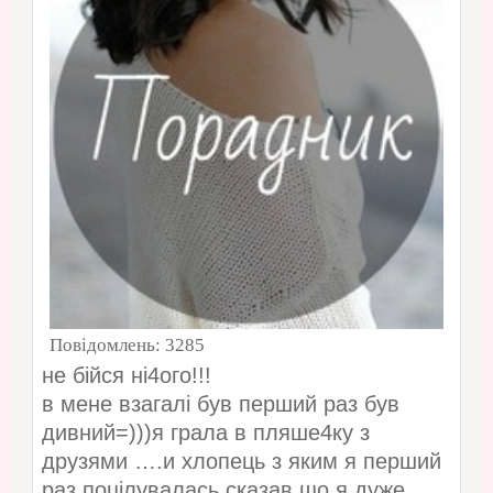
Повідомлень:
3285
не бійся ні4ого!!!
в мене взагалі був перший раз був
дивний=)))я грала в пляше4ку з
друзями ….и хлопець з яким я перший
раз поцілувалась сказав що я дуже