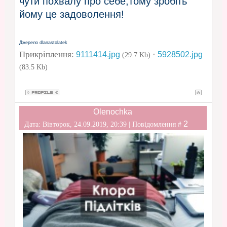
чути похвалу про себе,тому зробіть
йому це задоволення!
Джерело dlanastolatek
Прикріплення:
·
9111414.jpg
5928502.jpg
(29.7 Kb)
(83.5 Kb)
Olenochka
2
Дата: Вівторок, 24.09.2019, 20:39 | Повідомлення #