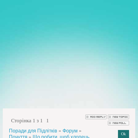
Сторінка
1
з
1
1
»
»
Поради для Підлітків
Форум
»
Почуття
Що робити, щоб хлопець