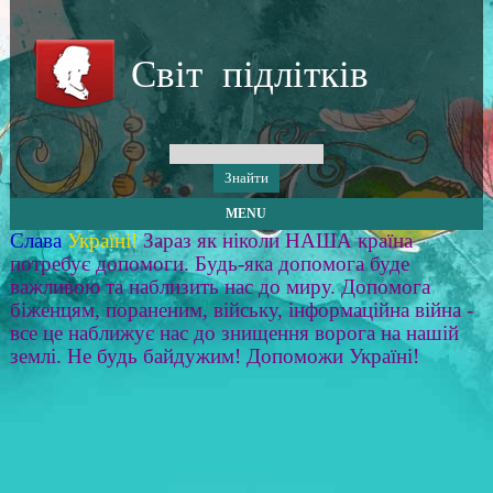
Світ підлітків
MENU
Слава
Україні!
Зараз як ніколи НАША країна
потребує допомоги. Будь-яка допомога буде
важливою та наблизить нас до миру. Допомога
біженцям, пораненим, війську, інформаційна війна -
все це наближує нас до знищення ворога на нашій
землі. Не будь байдужим! Допоможи Україні!