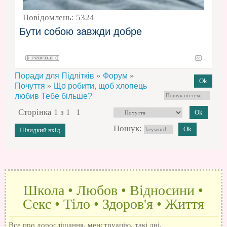
Повідомлень:
5324
Бути собою завжди добре
»
»
Поради для Підлітків
Форум
»
Почуття
Що робити, щоб хлопець
любив Тебе більше?
Сторінка
1
з
1
1
Пошук:
Школа • Любов • Відносини •
Секс • Тіло • Здоров'я • Життя
Все про дорослішання, менструацію, такі дні,