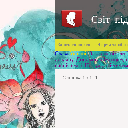
Світ під
Запитати поради
Форум та обго
Слава
Україні!
Зараз як ніколи
до миру. Допомога біженцям, п
нашій землі. Не будь байдужи
Сторінка
1
з
1
1