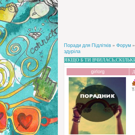
»
»
Поради для Підлітків
Форум
здуріла
ЯКЩО Б ТИ ВЧИЛАСЬ,СКІЛЬКИ
girlorg
Д
т