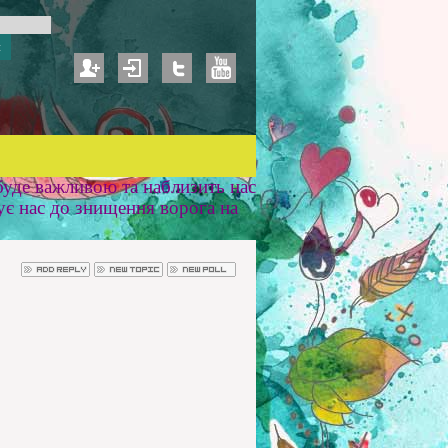
уде важливою та наблизить нас
ує нас до знищення ворога на