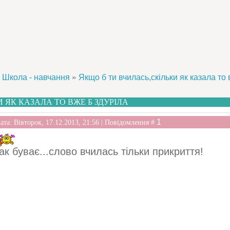
»
Школа - навчання
Якщо б ти вчилась,скільки як казала то
 ЯК КАЗАЛА ТО ВЖЕ Б ЗДУРІЛА
1
ата: Вівторок, 17.12.2013, 21:56 | Повідомлення #
ак буває...слово вчилась тільки прикриття!