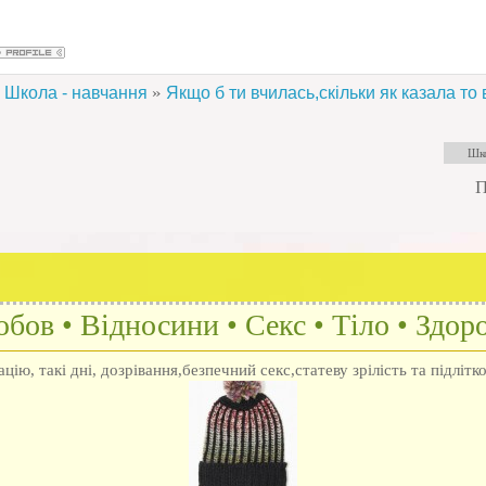
»
Школа - навчання
Якщо б ти вчилась,скільки як казала то
П
бов • Відносини • Секс • Тіло • Здоро
ію, такі дні, дозрівання,безпечний секс,статеву зрілість та підлітк