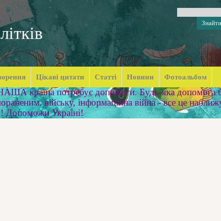
літків
ворення
Цікаві цитати
Статті
Новини
Фотоальбом
 НАША країна потребує допомоги. Будь-яка допомога б
ораненим, війську, інформаційна війна - все це наближ
м! Допоможи Україні!