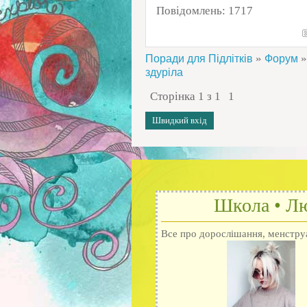
Повідомлень:
1717
»
»
Поради для Підлітків
Форум
здуріла
Сторінка
1
з
1
1
Школа • Лю
Все про дорослішання, менструац