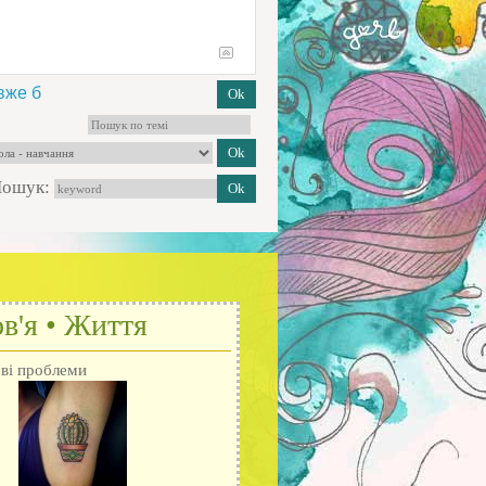
 вже б
ошук:
в'я • Життя
ові проблеми