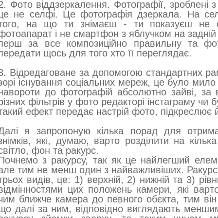
2. Фото віддзеркалення. Фотографії, зроблені з
це не селфі. Це фотографія дзеркала. На се
того, на що ти знімаєш - ти показуєш не с
фотоапарат і не смартфон з яблучком на задній
перш за все композиційно правильну та фо
передати щось для того хто її переглядає.
3. Відредаговане за допомогою стандартних ра
зорі існування соціальних мереж, це було мило 
навороти до фотографій абсолютно зайві, за 
різних фільтрів у фото редакторі інстаграму чи 
такий ефект передає настрій фото, підкреслює йо
Далі я запропоную кілька порад для отрима
знімків, які, думаю, варто розділити на кільк
світло, фон та ракурс.
Почнемо з ракурсу, так як це найлегший елем
але тим не менш один з найважливіших. Ракурс
трьох видів, це: 1) верхній, 2) нижній та 3) рі
відмінностями цих положень камери, які варт
чим ближче камера до певного обєкта, тим він 
що далі за ним, відповідно виглядають менши