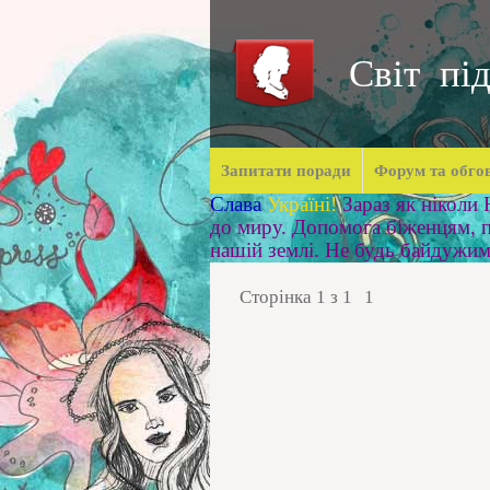
Світ під
Запитати поради
Форум та обго
Слава
Україні!
Зараз як ніколи
до миру. Допомога біженцям, п
нашій землі. Не будь байдужи
Сторінка
1
з
1
1