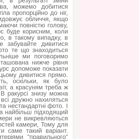
, в результаті зміни
ива, можемо добитися
іла пропорційно до ніг,
идовжує обличчя, якщо
імаючи повністю голову,
рс буде корисним, коли
о, в такому випадку, в
не забувайте дивитися
ото те що знаходиться
льніше ми поговоримо
зташована нижче рівня
акурс допоможе показати
 цьому дивитися прямо.
ть, оскільки, як було
віт, а красуням треба ж
 В ракурсі знизу можна
всі дружно нахиляться
та нестандартні фото. І
а найбільш підходящий
амери не викревляються
востей камери, Тому для
и саме такий варіант.
теріями "правильного"