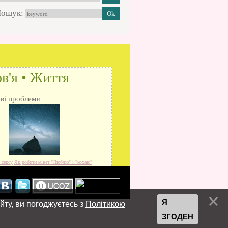
ошук:
в'я • Життя
ові проблеми
 сексу
Як робити мінєт
"Люблю" і "кохаю"
Я
йту, ви погоджуєтесь з
Політикою
ЗГОДЕН