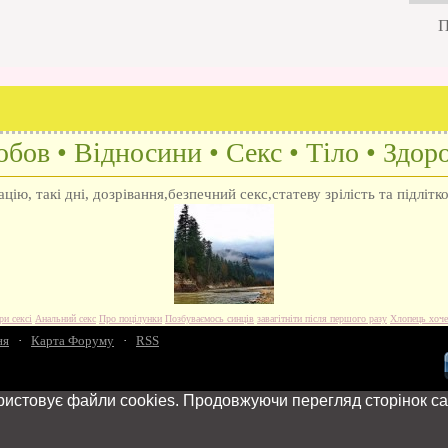
П
бов • Відносини • Секс • Тіло • Здоро
ію, такі дні, дозрівання,безпечний секс,статеву зрілість та підлітк
ри сексі
Анальний секс
Про поцілунки
Позбуваємось синців
завагітніти після першого разу
Хлопець хоче
ня
·
Карта Форуму
·
RSS
ристовує файли cookies. Продовжуючи перегляд сторінок са