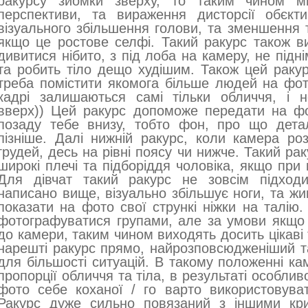
ракурсу зйомки зверху, то таким чином ми
перспективи, та вираження дисторсії обєкт
візуального збільшення голови, та зменшення т
якщо це ростове селфі. Такий ракурс також в
дивитися нібито, з під лоба на камеру, не підн
та робить тіло дещо худішим. Також цей раку
треба помістити якомога більше людей на фот
кадрі залишаються самі тільки обличчя, і 
вверх)) Цей ракурс допоможе передати на ф
позаду тебе внизу, тобто фон, про що дета
пізніше. Далі нижній ракурс, коли камера ро
грудей, десь на рівні поясу чи нижче. Такий р
широкі плечі та підборіддя чоловіка, якщо при
Для дівчат такий ракурс не зовсім підходи
написано вище, візуально збільшує ноги, та жи
показати на фото свої стрункі ніжки на талію.
фотографуватися групами, але за умови якщо 
до камери, таким чином виходять досить цікаві 
нарешті ракурс прямо, найрозповсюдженіший т
для більшості ситуацій. В такому положенні к
пропорції обличчя та тіла, в результаті особли
фото себе коханої / го варто використовуват
Ракурс дуже сильно повязаний з іншими кри