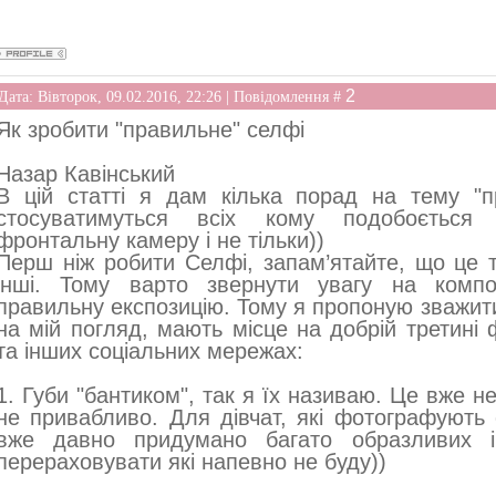
2
Дата: Вівторок, 09.02.2016, 22:26 | Повідомлення #
Як зробити "правильне" селфі
Назар Кавінський
В цій статті я дам кілька порад на тему "пр
стосуватимуться всіх кому подобоється
фронтальну камеру і не тільки))
Перш ніж робити Селфі, запам’ятайте, що це т
інші. Тому варто звернути увагу на композ
правильну експозицію. Тому я пропоную зважити
на мій погляд, мають місце на добрій третині 
та інших соціальних мережах:
1. Губи "бантиком", так я їх називаю. Це вже не
не привабливо. Для дівчат, які фотографують 
вже давно придумано багато образливих і 
перераховувати які напевно не буду))