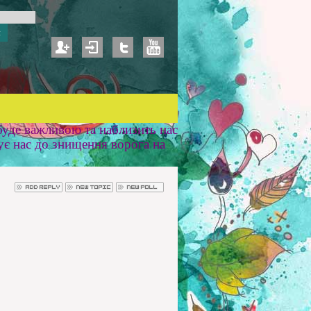
уде важливою та наблизить нас
ує нас до знищення ворога на