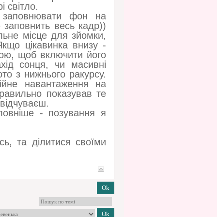
і світло.
 заповнювати фон на
 заповнить весь кадр))
льне місце для зйомки,
кщо цікавинка внизу -
ою, щоб включити його
хід сонця, чи масивні
то з нижнього ракурсу.
ійне навантаження на
равильно показував те
 відчуваєш.
ловніше - позування я
ь, та ділитися своїми