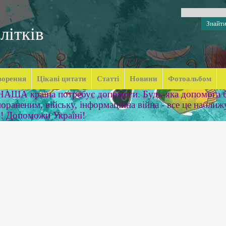
літків
ворення
Цікаві цитати
Статті
Новини
Фотоальбом
 НАША країна потребує допомоги. Будь-яка допомога б
ораненим, війську, інформаційна війна - все це наближ
м! Допоможи Україні!