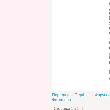
»
»
Поради для Підлітків
Форум
Фотошопа.
Сторінка
1
з
1
1