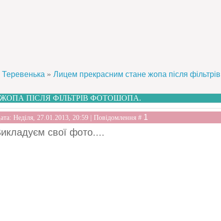
»
Теревенька
Лицем прекрасним стане жопа після фільтрів
ЖОПА ПІСЛЯ ФІЛЬТРІВ ФОТОШОПА.
1
ата: Неділя, 27.01.2013, 20:59 | Повідомлення #
икладуєм свої фото....