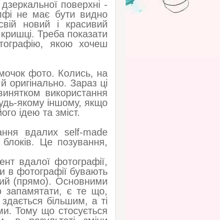
 дзеркальної поверхні -
лфі не має бути видно
вій новий і красивий
 кришці. Треба показати
тографію, якою хочеш
мочок фото. Колись, на
й оригінально. Зараз ці
винятком використання
будь-якому іншому, якщо
го ідею та зміст.
ння вдалих self-made
а блоків. Це позування,
ент вдалої фотографії,
и в фотографії бувають
вний (прямо). Основними
о запамятати, є те що,
здається більшим, а ті
ми. Тому що стосується