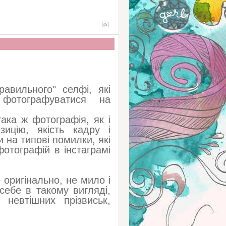
авильного" селфі, які
 фотографуватися на
ака ж фотографія, як і
ицію, якість кадру і
 на типові помилки, які
фотографій в інстаграмі
 оригінально, не мило і
себе в такому вигляді,
невтішних прізвиськ,