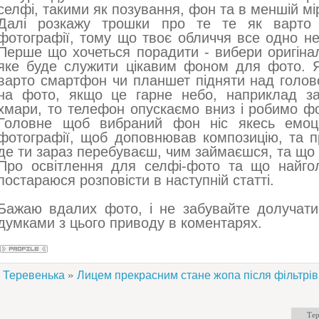
селфі, такими як позування, фон та в меншій мір
Далі розкажу трошки про те те як варто
фотографії, тому що твоє обличчя все одно не
Перше що хочеться порадити - вибери оригіна
яке буде служити цікавим фоном для фото. Я
варто смартфон чи планшет підняти над голов
на фото, якщо це гарне небо, наприклад за
хмари, то телефон опускаємо вниз і робимо фо
Головне щоб вибраний фон ніс якесь емоц
фотографії, щоб доповнював композицію, та п
де ти зараз перебуваєш, чим займаєшся, та що
Про освітлення для селфі-фото та що найго
постараюся розповісти в наступній статті.
Бажаю вдалих фото, і не забувайте долучатис
думками з цього приводу в коментарях.
»
Теревенька
Лицем прекрасним стане жопа після фільтрів