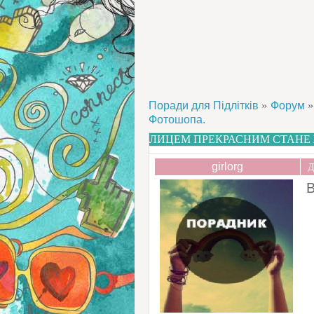
»
»
Поради для Підлітків
Форум
Фотошопа.
ЛИЦЕМ ПРЕКРАСНИМ СТАНЕ 
girlorg
Д
В