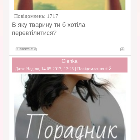
Повідомлень:
1717
В яку тварину ти б хотіла
перевтілитися?
Olenka
2
Дата: Неділя, 14.05.2017, 12:25 | Повідомлення #