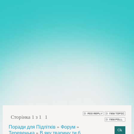
Сторінка
1
з
1
1
»
»
Поради для Підлітків
Форум
»
Теревенька
В яку тварину ти б