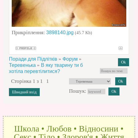
Прикріплення:
3898140.jpg
(45.7 Kb)
»
»
Поради для Підлітків
Форум
»
Теревенька
В яку тварину ти б
хотіла перевтілитися?
Сторінка
1
з
1
1
Пошук:
Школа • Любов • Відносини •
Секс • Тіло • Здоров'я • Життя