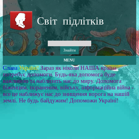
Світ підлітків
MENU
Слава
Україні!
Зараз як ніколи НАША країна
потребує допомоги. Будь-яка допомога буде
важливою та наблизить нас до миру. Допомога
біженцям, пораненим, війську, інформаційна війна -
все це наближує нас до знищення ворога на нашій
землі. Не будь байдужим! Допоможи Україні!