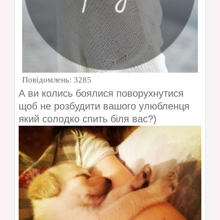
Повідомлень:
3285
А ви колись боялися поворухнутися
щоб не розбудити вашого улюбленця
який солодко спить біля вас?)