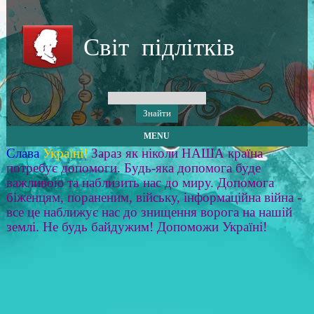
Світ підлітків
MENU
Слава
Україні!
Зараз як ніколи НАША країна
потребує допомоги. Будь-яка допомога буде
важливою та наблизить нас до миру. Допомога
біженцям, пораненим, війську, інформаційна війна -
все це наближує нас до знищення ворога на нашій
землі. Не будь байдужим! Допоможи Україні!