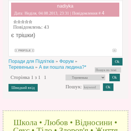
nadiyka
4
Дата: Неділя, 04.08.2013, 23:31 | Повідомлення #
Повідомлень:
43
є трішки)
»
»
Поради для Підлітків
Форум
»
Теревенька
А ви пошла людина?*
Сторінка
1
з
1
1
Пошук:
Школа • Любов • Відносини •
Секс • Тіло • Здоров'я • Життя