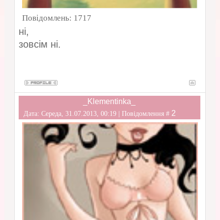
Повідомлень:
1717
ні,
зовсім ні.
_Klementinka_
2
Дата: Середа, 31.07.2013, 00:19 | Повідомлення #