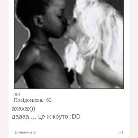
Повідомлень:
63
ахахах))
даааа.... це ж круто :DD