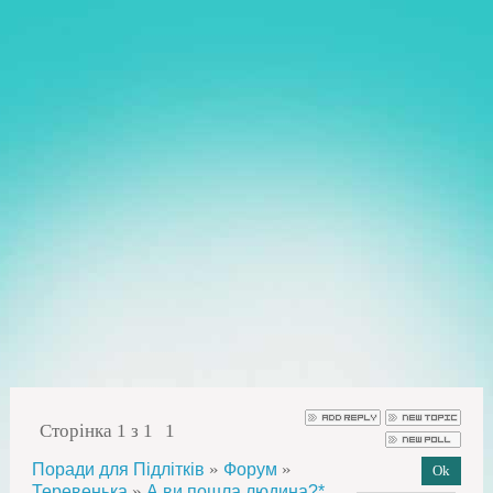
Сторінка
1
з
1
1
»
»
Поради для Підлітків
Форум
»
Теревенька
А ви пошла людина?*