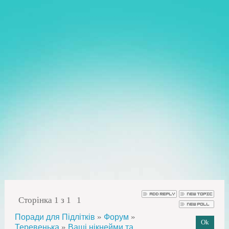
Сторінка
1
з
1
1
»
»
Поради для Підлітків
Форум
»
Теревенька
Ваші нікнейми та