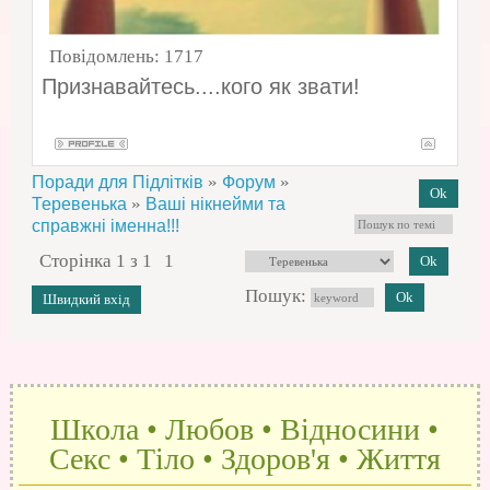
Повідомлень:
1717
Признавайтесь....кого як звати!
»
»
Поради для Підлітків
Форум
»
Теревенька
Ваші нікнейми та
справжні іменна!!!
Сторінка
1
з
1
1
Пошук:
Школа • Любов • Відносини •
Секс • Тіло • Здоров'я • Життя