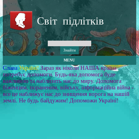
Світ підлітків
MENU
Слава
Україні!
Зараз як ніколи НАША країна
потребує допомоги. Будь-яка допомога буде
важливою та наблизить нас до миру. Допомога
біженцям, пораненим, війську, інформаційна війна -
все це наближує нас до знищення ворога на нашій
землі. Не будь байдужим! Допоможи Україні!